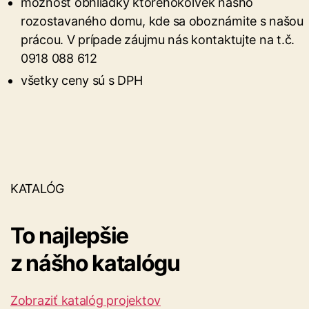
možnosť obhliadky ktoréhokoľvek nášho
rozostavaného domu, kde sa oboznámite s našou
prácou. V prípade záujmu nás kontaktujte na t.č.
0918 088 612
všetky ceny sú s DPH
KATALÓG
To najlepšie
z nášho katalógu
Zobraziť katalóg projektov