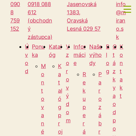
090
0918 088
Jasenovská
info
8
612
1383,
@m
759
(obchodn
Oravská
iran
152
ý
Lesná 029 57
o.s
zástupca)
k
Ú
Ponu
Katal
V
Infor
Naše
B
O
K
Mirano
v
ka
óg
z
máci
výho
l
t
o
o
o
e
dy
o
á
n
M
K
d
r
g
z
t
o
a
R
P
o
k
a
n
t
e
a
v
y
k
t
al
k
r
ý
a
t
o
ó
u
o
d
o
v
g
p
z
o
d
a
p
e
á
m
p
n
r
r
b
o
é
oj
á
r