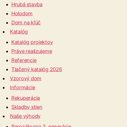
Hrubá stavba
Holodom
Dom na kľúč
Katalóg
Katalóg projektov
Práve realizujeme
Referencie
Tlačený katalóg 2026
Vzorový dom
Informácie
Rekuperácia
Skladby stien
Naše výhody
Parozábrana 3. generácie