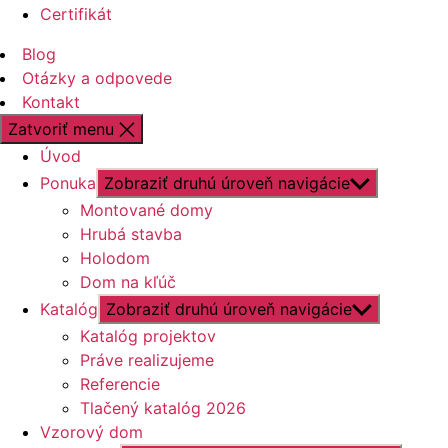
Certifikát
Blog
Otázky a odpovede
Kontakt
Zatvoriť menu
Úvod
Ponuka
Zobraziť druhú úroveň navigácie
Montované domy
Hrubá stavba
Holodom
Dom na kľúč
Katalóg
Zobraziť druhú úroveň navigácie
Katalóg projektov
Práve realizujeme
Referencie
Tlačený katalóg 2026
Vzorový dom