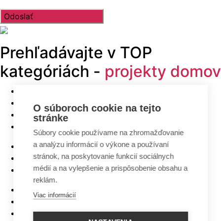
Prehľadávajte v
TOP
kategóriách -
projekty domov
Bungalovy
Poschodové domy
O súboroch cookie na tejto
Malé domy
stránke
Domy na úzky pozemok
Súbory cookie používame na zhromažďovanie
a analýzu informácií o výkone a používaní
Najlacnejšie domy z ponuky
stránok, na poskytovanie funkcií sociálnych
5 izbové bungalovy
médií a na vylepšenie a prispôsobenie obsahu a
Bungalovy s rovnou strechou
reklám.
Bungalovy s garážou
Viac informácií
Bungalovy s terasou
Bungalovy v tvare L