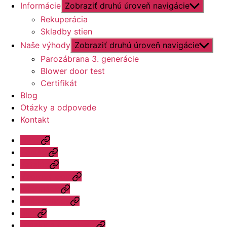
Informácie
Zobraziť druhú úroveň navigácie
Rekuperácia
Skladby stien
Naše výhody
Zobraziť druhú úroveň navigácie
Parozábrana 3. generácie
Blower door test
Certifikát
Blog
Otázky a odpovede
Kontakt
Úvod
Ponuka
Katalóg
Vzorový dom
Informácie
Naše výhody
Blog
Otázky a odpovede