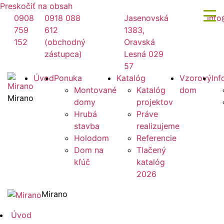
Preskočiť na obsah
0908
0918 088
Jasenovská
info
759
612
1383,
152
(obchodný
Oravská
zástupca)
Lesná 029
57
Úvod
Ponuka
Katalóg
Vzorový
Inf
Montované
Katalóg
dom
Mirano
domy
projektov
Hrubá
Práve
stavba
realizujeme
Holodom
Referencie
Dom na
Tlačený
kľúč
katalóg
2026
Mirano
Úvod