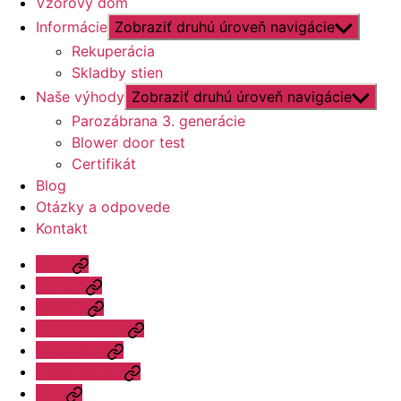
Vzorový dom
Informácie
Zobraziť druhú úroveň navigácie
Rekuperácia
Skladby stien
Naše výhody
Zobraziť druhú úroveň navigácie
Parozábrana 3. generácie
Blower door test
Certifikát
Blog
Otázky a odpovede
Kontakt
Úvod
Ponuka
Katalóg
Vzorový dom
Informácie
Naše výhody
Blog