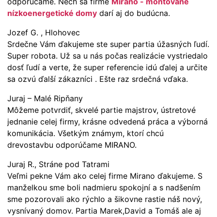
odporúčame. Nech sa firme
Mirano - montované
nízkoenergetické domy
darí aj do budúcna.
Jozef G. , Hlohovec
Srdečne Vám ďakujeme ste super partia úžasných ľudí.
Super robota. Už sa u nás počas realizácie vystriedalo
dosť ľudí a verte, že super referencie idú ďalej a určite
sa ozvú ďalší zákazníci . Ešte raz srdečná vďaka.
Juraj – Malé Ripňany
Môžeme potvrdiť, skvelé partie majstrov, ústretové
jednanie celej firmy, krásne odvedená práca a výborná
komunikácia. Všetkým známym, ktorí chcú
drevostavbu odporúčame MIRANO.
Juraj R., Stráne pod Tatrami
Veľmi pekne Vám ako celej firme Mirano ďakujeme. S
manželkou sme boli nadmieru spokojní a s nadšením
sme pozorovali ako rýchlo a šikovne rastie náš nový,
vysnívaný domov. Partia Marek,David a Tomáš ale aj