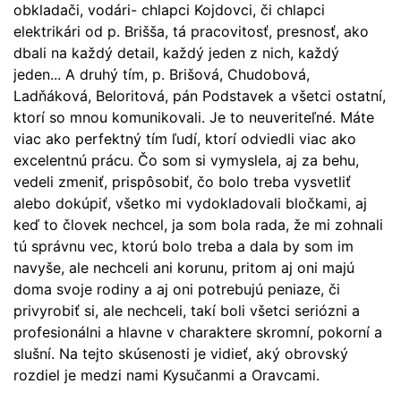
obkladači, vodári- chlapci Kojdovci, či chlapci
elektrikári od p. Brišša, tá pracovitosť, presnosť, ako
dbali na každý detail, každý jeden z nich, každý
jeden... A druhý tím, p. Brišová, Chudobová,
Ladňáková, Beloritová, pán Podstavek a všetci ostatní,
ktorí so mnou komunikovali. Je to neuveriteľné. Máte
viac ako perfektný tím ľudí, ktorí odviedli viac ako
excelentnú prácu. Čo som si vymyslela, aj za behu,
vedeli zmeniť, prispôsobiť, čo bolo treba vysvetliť
alebo dokúpiť, všetko mi vydokladovali bločkami, aj
keď to človek nechcel, ja som bola rada, že mi zohnali
tú správnu vec, ktorú bolo treba a dala by som im
navyše, ale nechceli ani korunu, pritom aj oni majú
doma svoje rodiny a aj oni potrebujú peniaze, či
privyrobiť si, ale nechceli, takí boli všetci seriózni a
profesionálni a hlavne v charaktere skromní, pokorní a
slušní. Na tejto skúsenosti je vidieť, aký obrovský
rozdiel je medzi nami Kysučanmi a Oravcami.