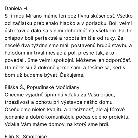
Daniela H.
S firmou Mirano máme len pozitívnu skúsenosť. Všetko
od začiatku prebiehalo hladko a v poriadku. Boli veľmi
ústretoví a dalo sa s nimi dohodnúť na všetkom. Partie
chlapov boli perfektné a robota im išla od ruky. Za
necelé dva týždne sme mali postavenú hrubú stavbu a
holodom im trval mesiac a pol, presne tak, ako
povedali. Sme veľmi spokojní. Môžeme len odporúčať.
Domček si už dokončujeme sami a tešíme sa, keď v
bom už budeme bývať. Ďakujeme.
Eliška Š., Popudinské Močidlany
Chceme vyjadriť úprimnú vďaku za Vašu prácu,
trpezlivosť a ochotu pri výstavbe nášho domu.
Oceňujeme nielen kvalitu a precíznosť, ale aj férové
jednanie a dobrú komunikáciu počas celého projektu.
Vďaka Vám máme domov, na ktorý sme hrdí.
Filip S., Smolenice