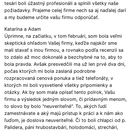
tesári boli úžastný profesionáli a splnili všetky naše
požiadavky. Prajeme celej firme nech sa aj naďalej darí
a my budeme určite vašu firmu odporúčať.
Katarína a Adam
Úprimne, na začiatku, v tom februári, som bola veľmi
skeptická ohľadom Vašej firmy, keďže najskôr sme
mali stavať s inou firmou, a rovnako podľa recenzií sa
to zdalo až moc dokonalé a bezchybné na to, aby to
bola pravda. Avšak presvedčili ma už len prvé dva dni,
počas ktorých mi bola zaslaná podrobne
rozpracovaná cenová ponuka a tiež telefonáty, v
ktorých mi boli vysvetlené všetky pripomienky a
otázky. Ak by som mala opísať tento polrok, Vašu
firmu a výsledok jedným slovom, či prídavným menom,
to slovo by bolo "neuveriteľné". To, akých ľudí
zamestnávate a aký majú prístup k práci a k nám ako
ľuďom, je doslova neuveriteľné. Či to boli chlapci od p.
Palidera, páni hrubostavbári, holodomáci, strechári,