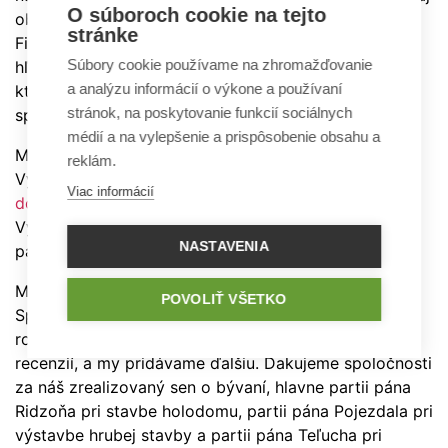
O súboroch cookie na tejto
obdivuhodné.
stránke
Firmu Mirano odporúčame všetkými desiatimi! Ak
Súbory cookie používame na zhromažďovanie
hľadáte spoľahlivého partnera na výstavbu domu,
a analýzu informácií o výkone a používaní
ktorý svoju prácu robí srdcom aj rozumom, ste na
stránok, na poskytovanie funkcií sociálnych
správnom mieste.
médií a na vylepšenie a prispôsobenie obsahu a
Matúš Č. , Zlaté Moravce
reklám.
Vybrat si firmu
Mirano - montované nízkoenergetické
Viac informácií
domy
bola ta najlepsie volba akú sme mohli spraviť.
Vynikajúci prístup, úžasná profesionalita. Perfektná
NASTAVENIA
partia nám to stavia.
Matúš L., Spišské Tomášovce
POVOLIŤ VŠETKO
Spoločnosť Mirano sme si vybrali na výstavbu
rodinného domu, na základe viacerých pozitívnych
recenzií, a my pridávame ďalšiu. Ďakujeme spoločnosti
za náš zrealizovaný sen o bývaní, hlavne partii pána
Ridzoňa pri stavbe holodomu, partii pána Pojezdala pri
výstavbe hrubej stavby a partii pána Teľucha pri