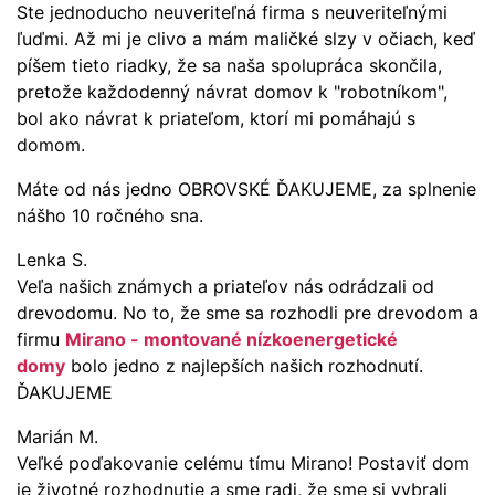
Ste jednoducho neuveriteľná firma s neuveriteľnými
ľuďmi. Až mi je clivo a mám maličké slzy v očiach, keď
píšem tieto riadky, že sa naša spolupráca skončila,
pretože každodenný návrat domov k "robotníkom",
bol ako návrat k priateľom, ktorí mi pomáhajú s
domom.
Máte od nás jedno OBROVSKÉ ĎAKUJEME, za splnenie
nášho 10 ročného sna.
Lenka S.
Veľa našich známych a priateľov nás odrádzali od
drevodomu. No to, že sme sa rozhodli pre drevodom a
firmu
Mirano - montované nízkoenergetické
domy
bolo jedno z najlepších našich rozhodnutí.
ĎAKUJEME
Marián M.
Veľké poďakovanie celému tímu Mirano! Postaviť dom
je životné rozhodnutie a sme radi, že sme si vybrali