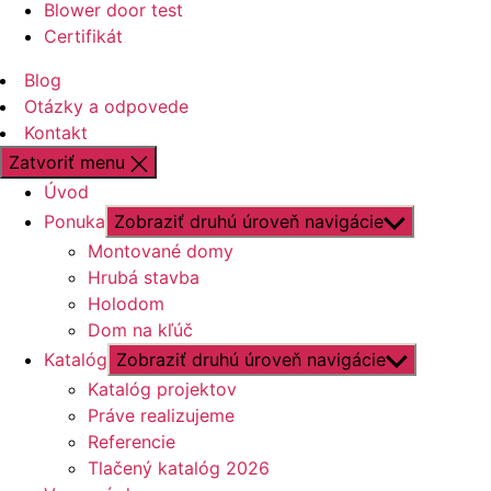
Blower door test
Certifikát
Blog
Otázky a odpovede
Kontakt
Zatvoriť menu
Úvod
Ponuka
Zobraziť druhú úroveň navigácie
Montované domy
Hrubá stavba
Holodom
Dom na kľúč
Katalóg
Zobraziť druhú úroveň navigácie
Katalóg projektov
Práve realizujeme
Referencie
Tlačený katalóg 2026