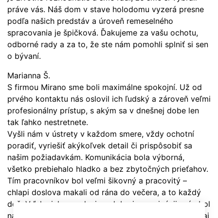
práve vás. Náš dom v stave holodomu vyzerá presne
podľa našich predstáv a úroveň remeselného
spracovania je špičková. Ďakujeme za vašu ochotu,
odborné rady a za to, že ste nám pomohli splniť si sen
o bývaní.
Marianna Š.
S firmou Mirano sme boli maximálne spokojní. Už od
prvého kontaktu nás oslovil ich ľudský a zároveň veľmi
profesionálny prístup, s akým sa v dnešnej dobe len
tak ľahko nestretnete.
Vyšli nám v ústrety v každom smere, vždy ochotní
poradiť, vyriešiť akýkoľvek detail či prispôsobiť sa
našim požiadavkám. Komunikácia bola výborná,
všetko prebiehalo hladko a bez zbytočných prieťahov.
Tím pracovníkov bol veľmi šikovný a pracovitý –
chlapi doslova makali od rána do večera, a to každý
deň. Vďaka ich nasadeniu a dobrej organizácii prác bol
náš dom postavený za necelé tri mesiace, čo je naozaj