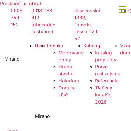
Preskočiť na obsah
0908
0918 088
Jasenovská
info
759
612
1383,
152
(obchodný
Oravská
zástupca)
Lesná 029
57
Úvod
Ponuka
Katalóg
Vzor
Montované
Katalóg
dom
Mirano
domy
projektov
Hrubá
Práve
stavba
realizujeme
Holodom
Referencie
Dom na
Tlačený
kľúč
katalóg
2026
Mirano