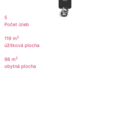
5
Počet izieb
2
119 m
úžitková plocha
2
98 m
obytná plocha