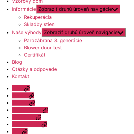
Vzorový dom
Informácie
Zobraziť druhú úroveň navigácie
Rekuperácia
Skladby stien
Naše výhody
Zobraziť druhú úroveň navigácie
Parozábrana 3. generácie
Blower door test
Certifikát
Blog
Otázky a odpovede
Kontakt
Úvod
Ponuka
Katalóg
Vzorový dom
Informácie
Naše výhody
Blog