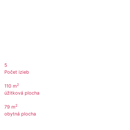
5
Počet izieb
2
110 m
úžitková plocha
2
79 m
obytná plocha