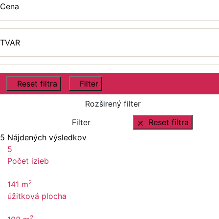
Cena
TVAR
Reset filtra
Filter
Rozširený filter
Filter
Reset filtra
5
Nájdených výsledkov
5
Počet izieb
2
141 m
úžitková plocha
2