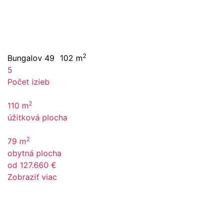
2
Bungalov 49
102 m
5
Počet izieb
2
110 m
úžitková plocha
2
79 m
obytná plocha
od 127.660 €
Zobraziť viac