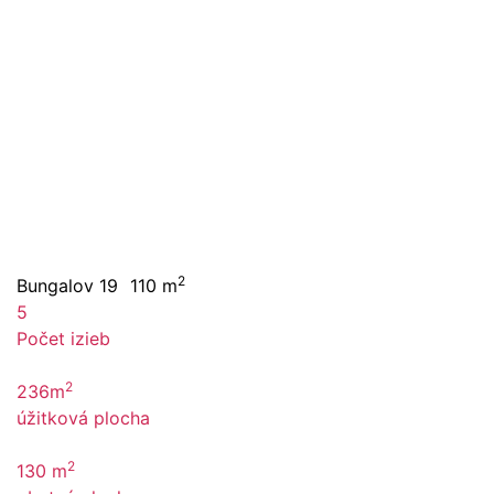
2
Bungalov 19
110 m
5
Počet izieb
2
236m
úžitková plocha
2
130 m