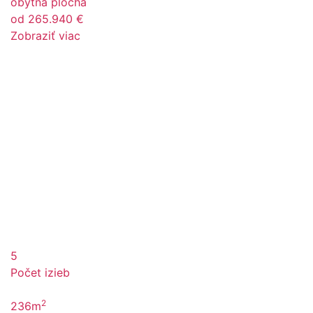
obytná plocha
od 265.940 €
Zobraziť viac
5
Počet izieb
2
236m