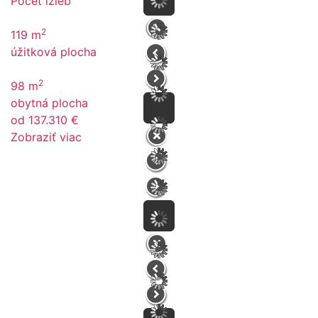
Počet izieb
2
119 m
úžitková plocha
2
98 m
obytná plocha
od 137.310 €
Zobraziť viac