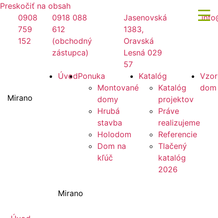
Preskočiť na obsah
0908
0918 088
Jasenovská
info
759
612
1383,
152
(obchodný
Oravská
zástupca)
Lesná 029
57
Úvod
Ponuka
Katalóg
Vzor
Montované
Katalóg
dom
Mirano
domy
projektov
Hrubá
Práve
stavba
realizujeme
Holodom
Referencie
Dom na
Tlačený
kľúč
katalóg
2026
Mirano