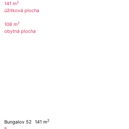
2
141 m
úžitková plocha
2
108 m
obytná plocha
2
Bungalov 52
141 m
5