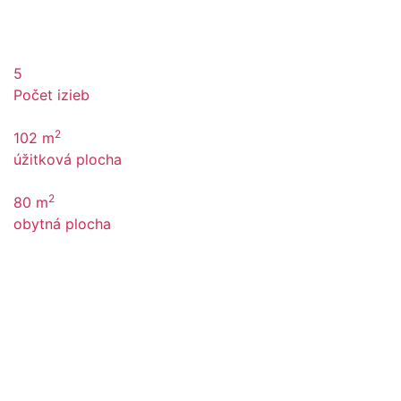
5
Počet izieb
2
102 m
úžitková plocha
2
80 m
obytná plocha