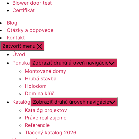
Blower door test
Certifikát
Blog
Otázky a odpovede
Kontakt
Zatvoriť menu
Úvod
Ponuka
Zobraziť druhú úroveň navigácie
Montované domy
Hrubá stavba
Holodom
Dom na kľúč
Katalóg
Zobraziť druhú úroveň navigácie
Katalóg projektov
Práve realizujeme
Referencie
Tlačený katalóg 2026