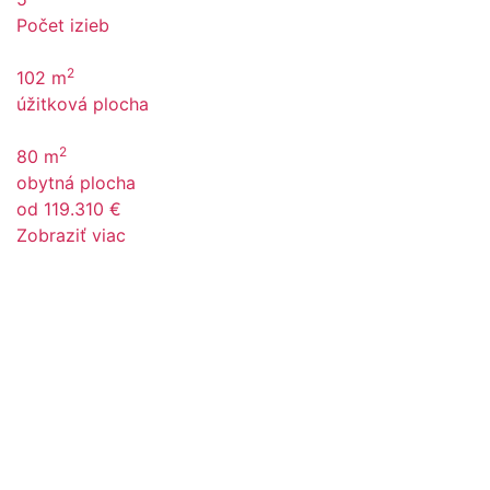
Počet izieb
2
102 m
úžitková plocha
2
80 m
obytná plocha
od 119.310 €
Zobraziť viac