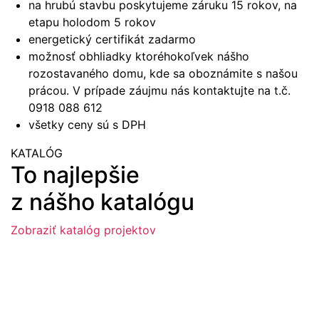
na hrubú stavbu poskytujeme záruku 15 rokov, na
etapu holodom 5 rokov
energetický certifikát zadarmo
možnosť obhliadky ktoréhokoľvek nášho
rozostavaného domu, kde sa oboznámite s našou
prácou. V prípade záujmu nás kontaktujte na t.č.
0918 088 612
všetky ceny sú s DPH
KATALÓG
To najlepšie
z nášho katalógu
Zobraziť katalóg projektov