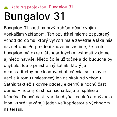
Katalóg projektov
Bungalov 31
Bungalov 31
Bungalov 31 hneď na prvý pohľad očarí svojím
vonkajším vzhľadom. Ten ozvláštni mierne zapustený
vchod do domu, ktorý vytvorí malé závetrie a láka nás
nazrieť dnu. Po prejdení zádverím zistíme, že tento
bungalov má okrem štandardných miestností v dome
aj niečo navyše. Niečo čo je užitočné a do budúcna by
chýbalo. Ide o priestranný šatník, ktorý je
nenahraditeľný pri skladovaní oblečenia, sezónnych
vecí a k tomu umiestnený len na skok od vchodu.
Šatník taktiež šikovne oddeľuje dennú a nočnú časť
domu. V nočnej časti sa nachádzajú tri spálne a
kúpeľňa. Dennú časť tvorí kuchyňa, jedáleň a obývacia
izba, ktoré vytvárajú jeden veľkopriestor s východom
na terasu.