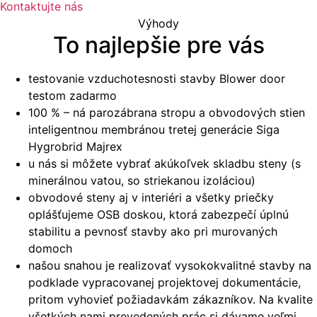
Kontaktujte nás
Výhody
To najlepšie pre vás
testovanie vzduchotesnosti stavby Blower door
testom zadarmo
100 % – ná parozábrana stropu a obvodových stien
inteligentnou membránou tretej generácie Siga
Hygrobrid Majrex
u nás si môžete vybrať akúkoľvek skladbu steny (s
minerálnou vatou, so striekanou izoláciou)
obvodové steny aj v interiéri a všetky priečky
oplášťujeme OSB doskou, ktorá zabezpečí úplnú
stabilitu a pevnosť stavby ako pri murovaných
domoch
našou snahou je realizovať vysokokvalitné stavby na
podklade vypracovanej projektovej dokumentácie,
pritom vyhovieť požiadavkám zákazníkov. Na kvalite
všetkých nami prevedených prác si dávame veľmi