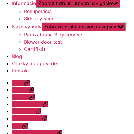
Informácie
Zobraziť druhú úroveň navigácie
Rekuperácia
Skladby stien
Naše výhody
Zobraziť druhú úroveň navigácie
Parozábrana 3. generácie
Blower door test
Certifikát
Blog
Otázky a odpovede
Kontakt
Úvod
Ponuka
Katalóg
Vzorový dom
Informácie
Naše výhody
Blog
Otázky a odpovede