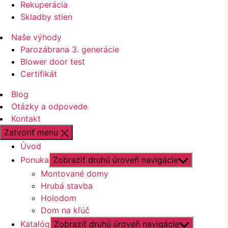
Rekuperácia
Skladby stien
Naše výhody
Parozábrana 3. generácie
Blower door test
Certifikát
Blog
Otázky a odpovede
Kontakt
Zatvoriť menu
Úvod
Ponuka
Zobraziť druhú úroveň navigácie
Montované domy
Hrubá stavba
Holodom
Dom na kľúč
Katalóg
Zobraziť druhú úroveň navigácie