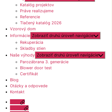
Katalóg projektov
Práve realizujeme
Referencie
Tlačený katalóg 2026
Vzorový dom
Informácie
Zobraziť druhú úroveň navigácie
Rekuperácia
Skladby stien
Naše výhody
Zobraziť druhú úroveň navigácie
Parozábrana 3. generácie
Blower door test
Certifikát
Blog
Otázky a odpovede
Kontakt
Úvod
Ponuka