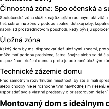
Činnostná zóna: Spoločenská a 
Spoločenská zóna slúži k najrôznejším rodinným aktivitám
tiež súkromnú zónu v podobe spálne, detskej izby, kúpeľn
napríklad prostredníctvom poschodí, kedy bývajú spoloč
Úložná zóna
Každý dom by mal disponovať tiež úložnými zónami, pretože
môže mať podobu predsiene, šatne, špajze alebo sa dá čias
dispozičnom riešení domu a preto je potrebné úložným z
Technické zázemie domu
Pred samotným rozvrhnutím miestností by ste si mali sp
alebo chodby nie je rozhodne tým najvhodnejším riešení.Te
usporiadať svoje vlastné predstavy o priestorovom rieše
Montovaný dom s ideálnym 