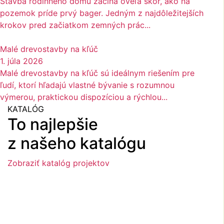
Stavba rodinného domu začína oveľa skôr, ako na
pozemok príde prvý bager. Jedným z najdôležitejších
krokov pred začiatkom zemných prác...
Malé drevostavby na kľúč
1. júla 2026
Malé drevostavby na kľúč sú ideálnym riešením pre
ľudí, ktorí hľadajú vlastné bývanie s rozumnou
výmerou, praktickou dispozíciou a rýchlou...
KATALÓG
To najlepšie
z našeho katalógu
Zobraziť katalóg projektov