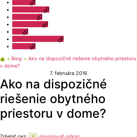
Katalóg
Vzorový dom
Informácie
Naše výhody
Blog
Otázky a odpovede
Kontakt
Blog
Ako na dispozičné riešenie obytného priestoru
v dome?
7. februára 2016
Ako na dispozičné
riešenie obytného
priestoru v dome?
Zdielať cez:
skopírovať odkaz