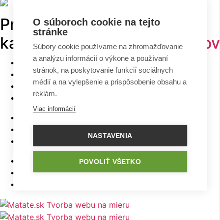
Prehľadávajte v
TOP
O súboroch cookie na tejto
stránke
kategóriách -
projekty domov
Súbory cookie používame na zhromažďovanie
a analýzu informácií o výkone a používaní
Bungalovy
stránok, na poskytovanie funkcií sociálnych
Poschodové domy
médií a na vylepšenie a prispôsobenie obsahu a
Malé domy
reklám.
Domy na úzky pozemok
Viac informácií
Najlacnejšie domy z ponuky
5 izbové bungalovy
NASTAVENIA
Bungalovy s rovnou strechou
Bungalovy s garážou
POVOLIŤ VŠETKO
Bungalovy s terasou
Bungalovy v tvare L