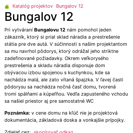
Katalóg projektov
Bungalov 12
Bungalov 12
Pri vytváraní
Bungalovu 12
nám pomohol jeden
zákazník, ktorý si prial sklad náradia a prestrešenie
státia pre dve autá. V súčinnosti s našim projektantom
sa mu navrhol pôdorys, ktorý odrážal jeho striktne
zadefinované požiadavky. Okrem veľkorysého
prestrešenia a skladu náradia disponuje dom
obývacou izbou spojenou s kuchynkou, kde sa
nachádza malá, ale zato vítaná špajzka. V ľavej časti
pôdorysu sa nachádza nočná časť domu, tvorená
tromi spálňami a kúpeľňou. Vedľa zapusteného vchodu
sa našiel priestor aj pre samostatné WC
Poznámka:
v cene domu na kľúč nie je projektová
dokumentácia, základová doska a vonkajšie prípojky.
Zdielať cez:
skopírovať odkaz