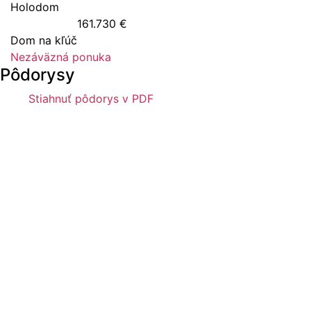
Holodom
161.730 €
Dom na kľúč
Nezáväzná ponuka
Pôdorysy
Stiahnuť pôdorys v PDF