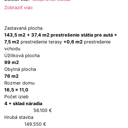
Zobraziť viac
Zastavaná plocha
143,5 m2
+ 37,4 m2 prestrešenie státia pre autá +
7,5 m2
prestrešenie terasy
+0,6 m2
prestrešenie
vchodu
Úžitková plocha
99 m2
Obytná plocha
76 m2
Rozmer domu
16,5 x 11,0
Počet izieb
4 + sklad náradia
56.100 €
Hrubá stavba
149.550 €