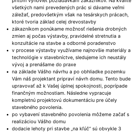
pritom vyhovieť požiadavkám zákazníkov. Na kvalite
všetkých nami prevedených prác si dávame veľmi
záležať, predovšetkým však na tesárskych prácach,
ktoré tvoria základ celej drevostavby
zákazníkom ponúkame možnosť riešenia drobných
zmien aj počas výstavby, pravidelné stretnutia a
konzultácie na stavbe a odborné poradenstvo
v procese výstavby využívame najnovšie materiály a
technológie v stavebníctve, sledujeme ich neustály
vývoj a prenášame do praxe
na základe Vášho návrhu a po obhliadke pozemku
Vám náš projektant pripraví návrh domu. Tento bude
upravovať až k Vašej úplnej spokojnosti, poprípade
finančným možnostiam. Následne vypracuje
kompletnú projektovú dokumentáciu pre účely
stavebného povolenia.
po vybavení stavebného povolenia môžeme začať s
realizáciou Vášho domu
dodacie lehoty pri stavbe „na kľúč“ sú obvykle 3