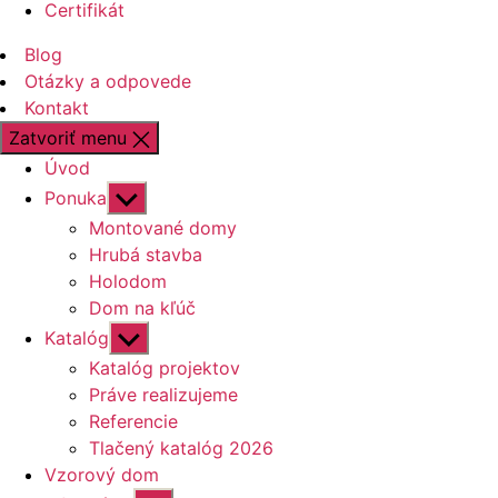
Certifikát
Blog
Otázky a odpovede
Kontakt
Zatvoriť menu
Úvod
Zobraziť
Ponuka
druhú
Montované domy
úroveň
Hrubá stavba
navigácie
Holodom
Dom na kľúč
Zobraziť
Katalóg
druhú
Katalóg projektov
úroveň
Práve realizujeme
navigácie
Referencie
Tlačený katalóg 2026
Vzorový dom