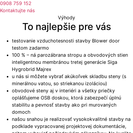
0908 759 152
Kontaktujte nás
Výhody
To najlepšie pre vás
testovanie vzduchotesnosti stavby Blower door
testom zadarmo
100 % – ná parozábrana stropu a obvodových stien
inteligentnou membránou tretej generácie Siga
Hygrobrid Majrex
u nás si môžete vybrať akúkoľvek skladbu steny (s
minerálnou vatou, so striekanou izoláciou)
obvodové steny aj v interiéri a všetky priečky
oplášťujeme OSB doskou, ktorá zabezpečí úplnú
stabilitu a pevnosť stavby ako pri murovaných
domoch
našou snahou je realizovať vysokokvalitné stavby na
podklade vypracovanej projektovej dokumentácie,