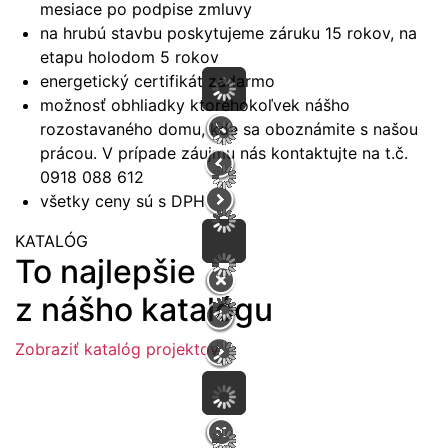
mesiace po podpise zmluvy
na hrubú stavbu poskytujeme záruku 15 rokov, na
etapu holodom 5 rokov
energetický certifikát zadarmo
možnosť obhliadky ktoréhokoľvek nášho
rozostavaného domu, kde sa oboznámite s našou
prácou. V prípade záujmu nás kontaktujte na t.č.
0918 088 612
všetky ceny sú s DPH
KATALÓG
To najlepšie
z nášho katalógu
Zobraziť katalóg projektov