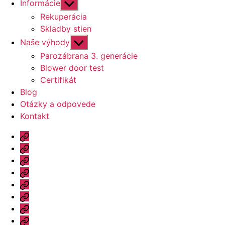
Zobraziť
Informácie
druhú
Rekuperácia
úroveň
Skladby stien
navigácie
Zobraziť
Naše výhody
druhú
Parozábrana 3. generácie
úroveň
Blower door test
navigácie
Certifikát
Blog
Otázky a odpovede
Kontakt
Úvod
Ponuka
Katalóg
Vzorový
dom
Informácie
Naše
výhody
Blog
Otázky