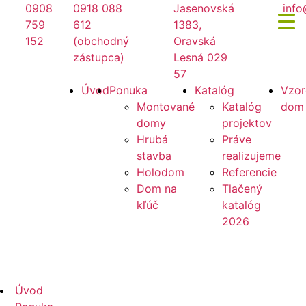
Preskočiť
0908
0918 088
Jasenovská
info
na
759
612
1383,
obsah
152
(obchodný
Oravská
zástupca)
Lesná 029
57
Mirano
Úvod
Ponuka
Katalóg
Vzor
Montované
Katalóg
dom
domy
projektov
Hrubá
Práve
stavba
realizujeme
Holodom
Referencie
Dom na
Tlačený
kľúč
katalóg
2026
Mirano
Úvod