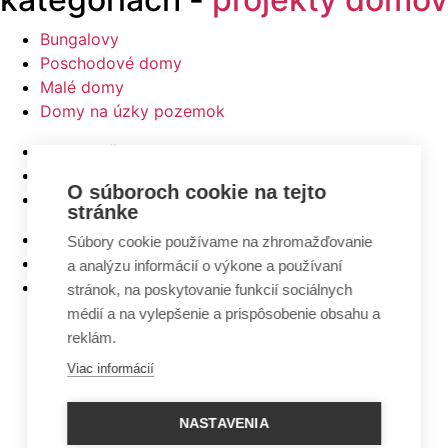
Bungalovy
Poschodové domy
Malé domy
Domy na úzky pozemok
Najlacnejšie domy z ponuky
5 izbové bungalovy
O súboroch cookie na tejto
Bungalovy s rovnou strechou
stránke
Bungalovy s garážou
Súbory cookie používame na zhromažďovanie
Bungalovy s terasou
a analýzu informácií o výkone a používaní
Bungalovy v tvare L
stránok, na poskytovanie funkcií sociálnych
médií a na vylepšenie a prispôsobenie obsahu a
reklám.
Viac informácií
NASTAVENIA