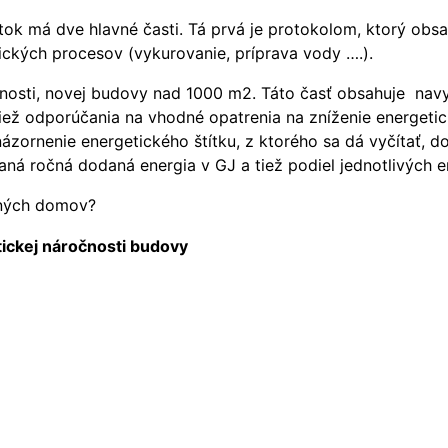
títok má dve hlavné časti. Tá prvá je protokolom, ktorý obs
ických procesov (vykurovanie, príprava vody ….).
nosti, novej budovy nad 1000 m2. Táto časť obsahuje navy
 tiež odporúčania na vhodné opatrenia na zníženie energe
ázornenie energetického štítku, z ktorého sa dá vyčítať, d
aná ročná dodaná energia v GJ a tiež podiel jednotlivých 
inných domov?
tickej náročnosti budovy