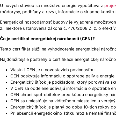
U nových stavieb sa množstvo energie vypočítava z
proje
(pôdorysy, podhľady a rezy), informácie o skladbe konštru
Energetická hospodárnosť budovy je vyjadrená množstvom
z., niektoré ustanovenia zákona č. 476/2008 Z. z. o efektív
Čo je certifikát energetickej náročnosti (CEN)?
Tento certifikát slúži na vyhodnotenie energetickej nároč
Najdôležitejšie postrehy o certifikácii energetickej náročn
Vlastniť CEN je u novostavieb povinnosťou.
CEN poskytuje informáciu o spotrebe palív a energ
Energetický štítok je podkladom, ktorý porovnáva sk
V CEN sa oddelene udávajú informácie o spotrebe ener
CEN chráni spotrebiteľov pred kúpou energeticky nár
CEN sa umiestňuje na viditeľnom mieste len u verejn
Energetický štítok je platný po dobu 10-tich rokov 
Pri absencii energetického štítku hrozia nemalé finanč