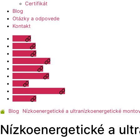
Certifikát
Blog
Otázky a odpovede
Kontakt
Úvod
Ponuka
Katalóg
Vzorový dom
Informácie
Naše výhody
Blog
Otázky a odpovede
Kontakt
Blog
Nízkoenergetické a ultranízkoenergetické mont
Nízkoenergetické a ul