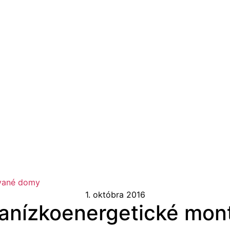
ované domy
1. októbra 2016
tranízkoenergetické mo