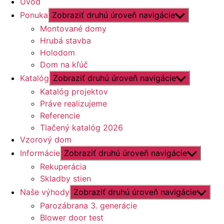
Úvod
Ponuka
Zobraziť druhú úroveň navigácie
Montované domy
Hrubá stavba
Holodom
Dom na kľúč
Katalóg
Zobraziť druhú úroveň navigácie
Katalóg projektov
Práve realizujeme
Referencie
Tlačený katalóg 2026
Vzorový dom
Informácie
Zobraziť druhú úroveň navigácie
Rekuperácia
Skladby stien
Naše výhody
Zobraziť druhú úroveň navigácie
Parozábrana 3. generácie
Blower door test