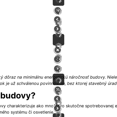
 dôraz na minimálnu energetickú náročnosť budovy. Nielen 
títok je už schválenou povinnosťou, bez ktorej stavebný úr
ť budovy?
ovy charakterizuje ako množstvo skutočne spotrebovanej en
ného systému či osvetlenie.