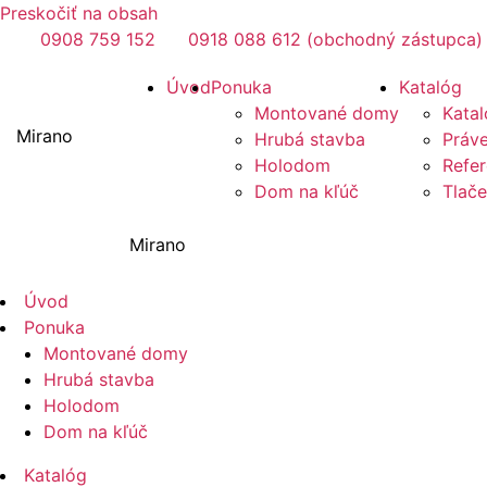
Preskočiť na obsah
0908 759 152
0918 088 612 (obchodný zástupca)
Úvod
Ponuka
Katalóg
Montované domy
Katal
Mirano
Hrubá stavba
Práve
Holodom
Refer
Dom na kľúč
Tlač
Mirano
Úvod
Ponuka
Montované domy
Hrubá stavba
Holodom
Dom na kľúč
Katalóg