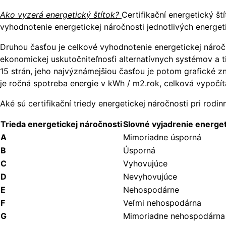
Ako vyzerá energetický štítok?
Certifikační energetický š
vyhodnotenie energetickej náročnosti jednotlivých energet
Druhou časťou je celkové vyhodnotenie energetickej nároč
ekonomickej uskutočniteľnosťi alternatívnych systémov a
15 strán, jeho najvýznámejšiou časťou je potom grafické zn
je ročná spotreba energie v kWh / m2.rok, celková vypočít
Aké sú certifikační triedy energetickej náročnosti pri rod
Trieda energetickej náročnosti
Slovné vyjadrenie energe
A
Mimoriadne úsporná
B
Úsporná
C
Vyhovujúce
D
Nevyhovujúce
E
Nehospodárne
F
Veľmi nehospodárna
G
Mimoriadne nehospodárna