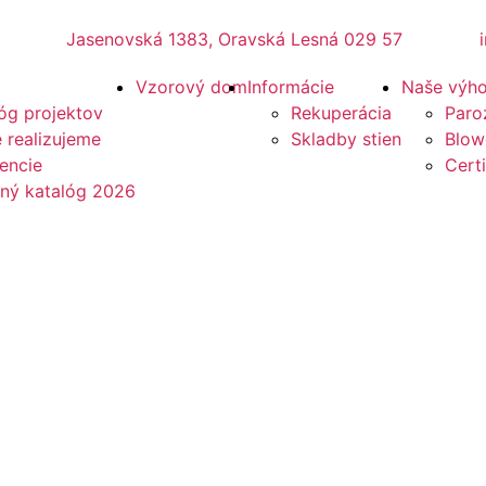
Jasenovská 1383, Oravská Lesná 029 57
Vzorový dom
Informácie
Naše výh
óg projektov
Rekuperácia
Paro
 realizujeme
Skladby stien
Blow
encie
Certi
ený katalóg 2026