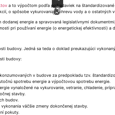
ktov
a to výpočtom podľa požiadaviek na štandardizované
kcií, o spôsobe vykurovania a ohrevu vody a o ostatných vy
 dodanej energie a spravovaná legislatívnymi dokumentmi
nosti pri používaní energie (o energetickej efektívnosti) a 
nosti budovy. Jedná sa teda o doklad preukazujúci vykonaný
osti budovy:
ie konzumovaných v budove za predpokladu tzv. štandard
utočnú spotrebu energie a výpočtovou spotrebu energie.
gie vynaložené na vykurovanie, vetranie, chladenie, prípra
očnej stavby.
ých budov.
do vykonania väčšie zmeny dokončenej stavby.
ní pokuty.