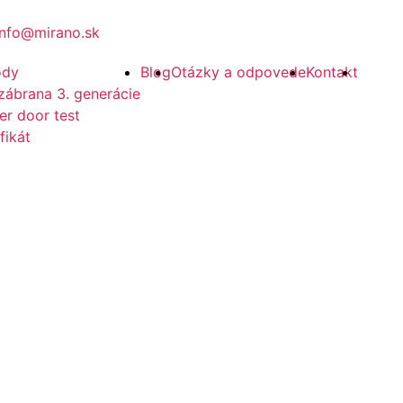
info@mirano.sk
ody
Blog
Otázky a odpovede
Kontakt
zábrana 3. generácie
er door test
fikát