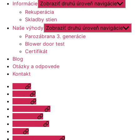
Informácie
Zobraziť druhú úroveň navigácie
Rekuperácia
Skladby stien
Naše výhody
Zobraziť druhú úroveň navigácie
Parozábrana 3. generácie
Blower door test
Certifikát
Blog
Otázky a odpovede
Kontakt
Úvod
Ponuka
Katalóg
Vzorový dom
Informácie
Naše výhody
Blog
Otázky a odpovede