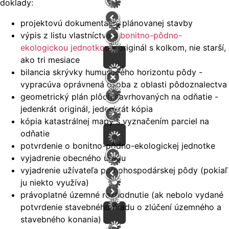
doklady:
projektovú dokumentáciu plánovanej stavby
výpis z listu vlastníctva s
bonitno-pôdno-
ekologickou jednotkou
- originál s kolkom, nie starší,
ako tri mesiace
bilancia skrývky humusového horizontu pôdy -
vypracúva oprávnená osoba z oblasti pôdoznalectva
geometrický plán plôch navrhovaných na odňatie -
jedenkrát originál, jedenkrát kópia
kópia katastrálnej mapy s vyznačením parciel na
odňatie
potvrdenie o bonitno-pôdno-ekologickej jednotke
vyjadrenie obecného úradu
vyjadrenie užívateľa poľnohospodárskej pôdy (pokiaľ
ju niekto využíva)
právoplatné územné rozhodnutie (ak nebolo vydané
potvrdenie stavebného úradu o zlúčení územného a
stavebného konania)