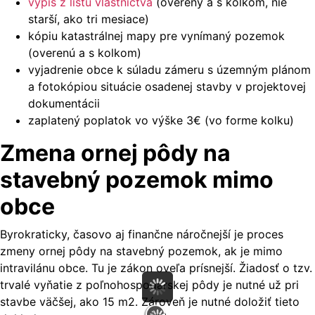
výpis z listu vlastníctva
(overený a s kolkom, nie
starší, ako tri mesiace)
kópiu katastrálnej mapy pre vynímaný pozemok
(overenú a s kolkom)
vyjadrenie obce k súladu zámeru s územným plánom
a fotokópiou situácie osadenej stavby v projektovej
dokumentácii
zaplatený poplatok vo výške 3€ (vo forme kolku)
Zmena ornej pôdy na
stavebný pozemok mimo
obce
Byrokraticky, časovo aj finančne náročnejší je proces
zmeny ornej pôdy na stavebný pozemok, ak je mimo
intravilánu obce. Tu je zákon oveľa prísnejší. Žiadosť o tzv.
trvalé vyňatie z poľnohospodárskej pôdy je nutné už pri
stavbe väčšej, ako 15 m2. Zároveň je nutné doložiť tieto