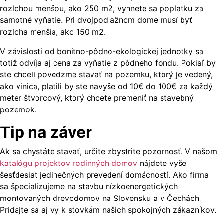
rozlohou menšou, ako 250 m2, vyhnete sa poplatku za
samotné vyňatie. Pri dvojpodlažnom dome musí byť
rozloha menšia, ako 150 m2.
V závislosti od bonitno-pôdno-ekologickej jednotky sa
totiž odvíja aj cena za vyňatie z pôdneho fondu. Pokiaľ by
ste chceli povedzme stavať na pozemku, ktorý je vedený,
ako vinica, platili by ste navyše od 10€ do 100€ za každý
meter štvorcový, ktorý chcete premeniť na stavebný
pozemok.
Tip na záver
Ak sa chystáte stavať, určite zbystrite pozornosť. V našom
katalógu projektov rodinných domov
nájdete vyše
šesťdesiat jedinečných prevedení domácností. Ako firma
sa špecializujeme na stavbu nízkoenergetických
montovaných drevodomov na Slovensku a v Čechách.
Pridajte sa aj vy k stovkám našich spokojných zákazníkov.