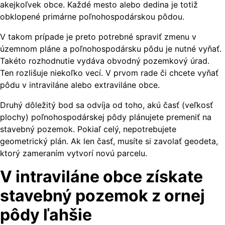
akejkoľvek obce. Každé mesto alebo dedina je totiž
obklopené primárne poľnohospodárskou pôdou.
V takom prípade je preto potrebné spraviť zmenu v
územnom pláne a poľnohospodársku pôdu je nutné vyňať.
Takéto rozhodnutie vydáva obvodný pozemkový úrad.
Ten rozlišuje niekoľko vecí. V prvom rade či chcete vyňať
pôdu v intraviláne alebo extraviláne obce.
Druhý dôležitý bod sa odvíja od toho, akú časť (veľkosť
plochy) poľnohospodárskej pôdy plánujete premeniť na
stavebný pozemok. Pokiaľ celý, nepotrebujete
geometrický plán. Ak len časť, musíte si zavolať geodeta,
ktorý zameraním vytvorí novú parcelu.
V intraviláne obce získate
stavebný pozemok z ornej
pôdy ľahšie