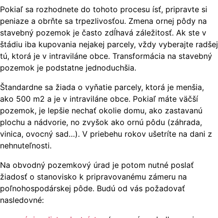
Pokiaľ sa rozhodnete do tohoto procesu ísť, pripravte si
peniaze a obrňte sa trpezlivosťou. Zmena ornej pôdy na
stavebný pozemok je často zdĺhavá záležitosť. Ak ste v
štádiu iba kupovania nejakej parcely, vždy vyberajte radšej
tú, ktorá je v intraviláne obce. Transformácia na stavebný
pozemok je podstatne jednoduchšia.
Štandardne sa žiada o vyňatie parcely, ktorá je menšia,
ako 500 m2 a je v intraviláne obce. Pokiaľ máte väčší
pozemok, je lepšie nechať okolie domu, ako zastavanú
plochu a nádvorie, no zvyšok ako ornú pôdu (záhrada,
vinica, ovocný sad…). V priebehu rokov ušetríte na dani z
nehnuteľnosti.
Na obvodný pozemkový úrad je potom nutné poslať
žiadosť o stanovisko k pripravovanému zámeru na
poľnohospodárskej pôde. Budú od vás požadovať
nasledovné: