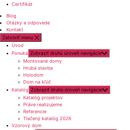
Certifikát
Blog
Otázky a odpovede
Kontakt
Zatvoriť menu
Úvod
Ponuka
Zobraziť druhú úroveň navigácie
Montované domy
Hrubá stavba
Holodom
Dom na kľúč
Katalóg
Zobraziť druhú úroveň navigácie
Katalóg projektov
Práve realizujeme
Referencie
Tlačený katalóg 2026
Vzorový dom