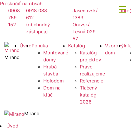
Preskočiť na obsah
0908
0918 088
Jasenovská
info
759
612
1383,
152
(obchodný
Oravská
zástupca)
Lesná 029
57
Úvod
Ponuka
Katalóg
Vzorový
Inf
Montované
Katalóg
dom
Mirano
domy
projektov
Hrubá
Práve
stavba
realizujeme
Holodom
Referencie
Dom na
Tlačený
kľúč
katalóg
2026
Mirano
Úvod