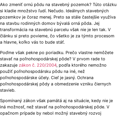
Ako zmeniť ornú pôdu na stavebný pozemok? Túto otázku
si kladie množstvo ľudí. Nečudo. Ideálnych stavebných
pozemkov je čoraz menej. Preto sa stále častejšie využíva
na stavbu rodinných domov bývalá orná pôda. Jej
transformácia na stavebnú parcelu však nie je len tak. V
článku si preto povieme, čo všetko je za týmto procesom
a hlavne, koľko vás to bude stáť.
Poďme však pekne po poriadku. Prečo vlastne nemôžete
stavať na poľnohospodárskej pôde? V prvom rade to
zakazuje
zákon č. 220/2004
, podľa ktorého nemožno
použiť poľnohospodársku pôdu na iné, než
poľnohospodárske účely. Cieľ je jasný. Ochrana
poľnohospodárskej pôdy a obmedzenie vzniku čiernych
stavieb.
Spomínaný zákon však pamätá aj na situácie, kedy nie je
iná možnosť, než stavať na poľnohospodárskej pôde. V
opačnom prípade by nebol možný stavebný rozvoj