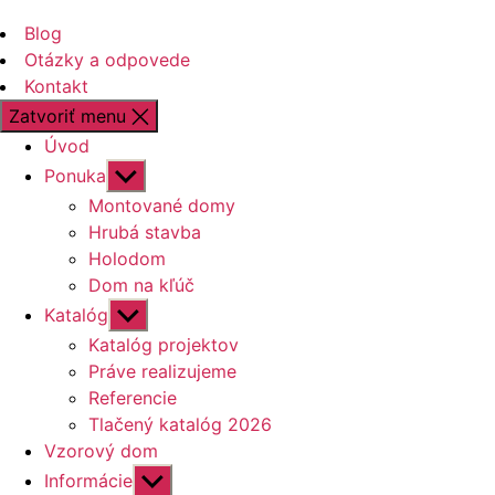
Blog
Otázky a odpovede
Kontakt
Zatvoriť menu
Úvod
Zobraziť
Ponuka
druhú
Montované domy
úroveň
Hrubá stavba
navigácie
Holodom
Dom na kľúč
Zobraziť
Katalóg
druhú
Katalóg projektov
úroveň
Práve realizujeme
navigácie
Referencie
Tlačený katalóg 2026
Vzorový dom
Zobraziť
Informácie