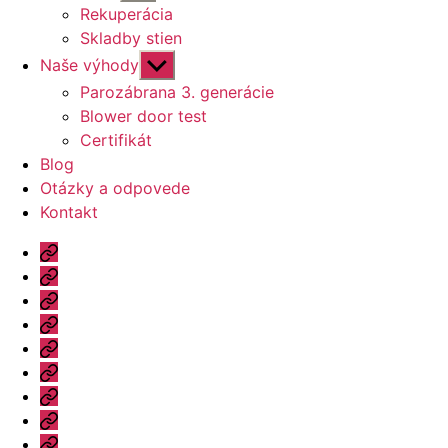
druhú
Rekuperácia
úroveň
Skladby stien
navigácie
Zobraziť
Naše výhody
druhú
Parozábrana 3. generácie
úroveň
Blower door test
navigácie
Certifikát
Blog
Otázky a odpovede
Kontakt
Úvod
Ponuka
Katalóg
Vzorový
dom
Informácie
Naše
výhody
Blog
Otázky
a
Kontakt