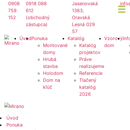
Preskočiť
0908
0918 088
Jasenovská
info
na
759
612
1383,
obsah
152
(obchodný
Oravská
zástupca)
Lesná 029
57
Mirano
Úvod
Ponuka
Katalóg
Vzorový
Inf
Montované
Katalóg
dom
domy
projektov
Hrubá
Práve
stavba
realizujeme
Holodom
Referencie
Dom na
Tlačený
kľúč
katalóg
2026
Mirano
Úvod
Ponuka