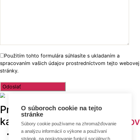
Použitím tohto formulára súhlasíte s ukladaním a
spracovaním vašich údajov prostredníctvom tejto webovej
stránky.
Prehľadávajte v
TOP
O súboroch cookie na tejto
stránke
kategóriách -
projekty domov
Súbory cookie používame na zhromažďovanie
a analýzu informácií o výkone a používaní
Bungalovy
stránok, na poskytovanie funkcií sociálnych