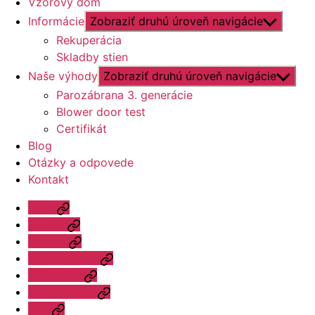
Vzorový dom
Informácie
Zobraziť druhú úroveň navigácie
Rekuperácia
Skladby stien
Naše výhody
Zobraziť druhú úroveň navigácie
Parozábrana 3. generácie
Blower door test
Certifikát
Blog
Otázky a odpovede
Kontakt
Úvod
Ponuka
Katalóg
Vzorový dom
Informácie
Naše výhody
Blog