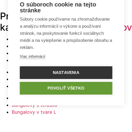
O súboroch cookie na tejto
stránke
Prehľadávajte v
TOP
Súbory cookie používame na zhromažďovanie
kategóriách -
projekty domov
a analýzu informácií o výkone a používaní
stránok, na poskytovanie funkcií sociálnych
Bungalovy
médií a na vylepšenie a prispôsobenie obsahu a
Poschodové domy
reklám.
Malé domy
Viac informácií
Domy na úzky pozemok
Najlacnejšie domy z ponuky
NASTAVENIA
5 izbové bungalovy
Bungalovy s rovnou strechou
POVOLIŤ VŠETKO
Bungalovy s garážou
Bungalovy s terasou
Bungalovy v tvare L