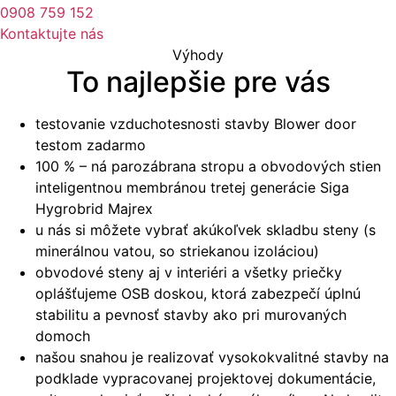
0908 759 152
Kontaktujte nás
Výhody
To najlepšie pre vás
testovanie vzduchotesnosti stavby Blower door
testom zadarmo
100 % – ná parozábrana stropu a obvodových stien
inteligentnou membránou tretej generácie Siga
Hygrobrid Majrex
u nás si môžete vybrať akúkoľvek skladbu steny (s
minerálnou vatou, so striekanou izoláciou)
obvodové steny aj v interiéri a všetky priečky
oplášťujeme OSB doskou, ktorá zabezpečí úplnú
stabilitu a pevnosť stavby ako pri murovaných
domoch
našou snahou je realizovať vysokokvalitné stavby na
podklade vypracovanej projektovej dokumentácie,