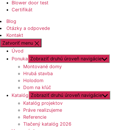
Blower door test
Certifikát
Blog
Otázky a odpovede
Kontakt
Zatvoriť menu
Úvod
Ponuka
Zobraziť druhú úroveň navigácie
Montované domy
Hrubá stavba
Holodom
Dom na kľúč
Katalóg
Zobraziť druhú úroveň navigácie
Katalóg projektov
Práve realizujeme
Referencie
Tlačený katalóg 2026