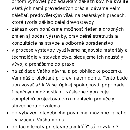
pritom vyhovieť požiadavkám zákazníkov. Na kvalite
všetkých nami prevedených prác si dávame veľmi
záležať, predovšetkým však na tesárskych prácach,
ktoré tvoria základ celej drevostavby
zákazníkom ponúkame možnosť riešenia drobných
zmien aj počas výstavby, pravidelné stretnutia a
konzultácie na stavbe a odborné poradenstvo
v procese výstavby využívame najnovšie materiály a
technológie v stavebníctve, sledujeme ich neustály
vývoj a prenášame do praxe
na základe Vášho návrhu a po obhliadke pozemku
Vám náš projektant pripraví návrh domu. Tento bude
upravovať až k Vašej úplnej spokojnosti, poprípade
finančným možnostiam. Následne vypracuje
kompletnú projektovú dokumentáciu pre účely
stavebného povolenia.
po vybavení stavebného povolenia môžeme začať s
realizáciou Vášho domu
dodacie lehoty pri stavbe „na kľúč“ sú obvykle 3