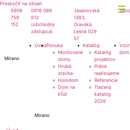
Preskočiť na obsah
0908
0918 088
Jasenovská
info
759
612
1383,
152
(obchodný
Oravská
zástupca)
Lesná 029
57
Úvod
Ponuka
Katalóg
Vzor
Montované
Katalóg
dom
Mirano
domy
projektov
Hrubá
Práve
stavba
realizujeme
Holodom
Referencie
Dom na
Tlačený
kľúč
katalóg
2026
Mirano