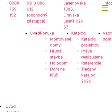
Preskočiť
0908
0918 088
Jasenovská
info
na
759
612
1383,
obsah
152
(obchodný
Oravská
zástupca)
Lesná 029
57
Mirano
Úvod
Ponuka
Katalóg
Vzor
Montované
Katalóg
dom
domy
projektov
Hrubá
Práve
stavba
realizujeme
Holodom
Referencie
Dom na
Tlačený
kľúč
katalóg
2026
Mirano
Úvod