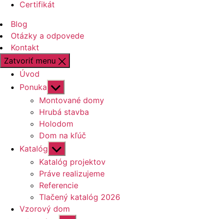
Certifikát
Blog
Otázky a odpovede
Kontakt
Zatvoriť menu
Úvod
Zobraziť
Ponuka
druhú
Montované domy
úroveň
Hrubá stavba
navigácie
Holodom
Dom na kľúč
Zobraziť
Katalóg
druhú
Katalóg projektov
úroveň
Práve realizujeme
navigácie
Referencie
Tlačený katalóg 2026
Vzorový dom