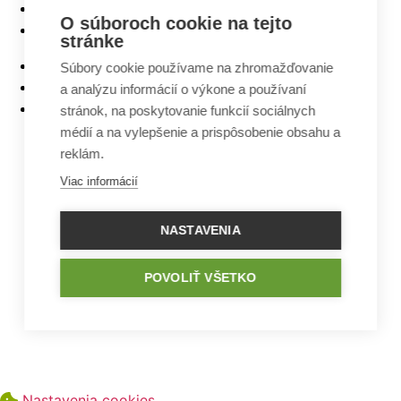
5 izbové bungalovy
O súboroch cookie na tejto
Bungalovy s rovnou strechou
stránke
Bungalovy s garážou
Súbory cookie používame na zhromažďovanie
Bungalovy s terasou
a analýzu informácií o výkone a používaní
Bungalovy v tvare L
stránok, na poskytovanie funkcií sociálnych
médií a na vylepšenie a prispôsobenie obsahu a
reklám.
Viac informácií
NASTAVENIA
POVOLIŤ VŠETKO
Nastavenia cookies