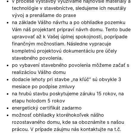
v procese výstavby využívame najnovšie materiály a
technológie v stavebníctve, sledujeme ich neustály
vývoj a prenášame do praxe
na základe Vášho návrhu a po obhliadke pozemku
Vám náš projektant pripraví návrh domu. Tento bude
upravovať až k Vašej úplnej spokojnosti, poprípade
finančným možnostiam. Následne vypracuje
kompletnú projektovú dokumentáciu pre účely
stavebného povolenia.
po vybavení stavebného povolenia môžeme začať s
realizáciou Vášho domu
dodacie lehoty pri stavbe „na kľúč“ sú obvykle 3
mesiace po podpise zmluvy
na hrubú stavbu poskytujeme záruku 15 rokov, na
etapu holodom 5 rokov
energetický certifikát zadarmo
možnosť obhliadky ktoréhokoľvek nášho
rozostavaného domu, kde sa oboznámite s našou
prácou. V prípade záujmu nás kontaktujte na t.č.