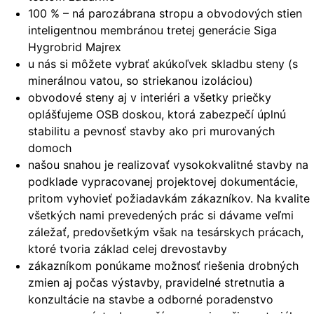
100 % – ná parozábrana stropu a obvodových stien
inteligentnou membránou tretej generácie Siga
Hygrobrid Majrex
u nás si môžete vybrať akúkoľvek skladbu steny (s
minerálnou vatou, so striekanou izoláciou)
obvodové steny aj v interiéri a všetky priečky
oplášťujeme OSB doskou, ktorá zabezpečí úplnú
stabilitu a pevnosť stavby ako pri murovaných
domoch
našou snahou je realizovať vysokokvalitné stavby na
podklade vypracovanej projektovej dokumentácie,
pritom vyhovieť požiadavkám zákazníkov. Na kvalite
všetkých nami prevedených prác si dávame veľmi
záležať, predovšetkým však na tesárskych prácach,
ktoré tvoria základ celej drevostavby
zákazníkom ponúkame možnosť riešenia drobných
zmien aj počas výstavby, pravidelné stretnutia a
konzultácie na stavbe a odborné poradenstvo