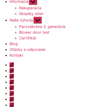
Zobraziť
Informácie
druhú
Rekuperácia
úroveň
Skladby stien
navigácie
Zobraziť
Naše výhody
druhú
Parozábrana 3. generácie
úroveň
Blower door test
navigácie
Certifikát
Blog
Otázky a odpovede
Kontakt
Úvod
Ponuka
Katalóg
Vzorový
dom
Informácie
Naše
výhody
Blog
Otázky