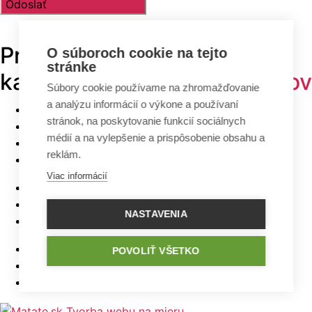
Prehľadávajte v
TOP
O súboroch cookie na tejto
stránke
kategóriách -
projekty domov
Súbory cookie používame na zhromažďovanie
a analýzu informácií o výkone a používaní
Bungalovy
stránok, na poskytovanie funkcií sociálnych
Poschodové domy
médií a na vylepšenie a prispôsobenie obsahu a
Malé domy
reklám.
Domy na úzky pozemok
Viac informácií
Najlacnejšie domy z ponuky
5 izbové bungalovy
NASTAVENIA
Bungalovy s rovnou strechou
Bungalovy s garážou
POVOLIŤ VŠETKO
Bungalovy s terasou
Bungalovy v tvare L