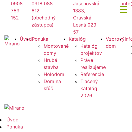
Preskočiť
0908
0918 088
Jasenovská
info
na
759
612
1383,
obsah
152
(obchodný
Oravská
zástupca)
Lesná 029
57
Mirano
Úvod
Ponuka
Katalóg
Vzorový
Inf
Montované
Katalóg
dom
domy
projektov
Hrubá
Práve
stavba
realizujeme
Holodom
Referencie
Dom na
Tlačený
kľúč
katalóg
2026
Mirano
Úvod
Ponuka