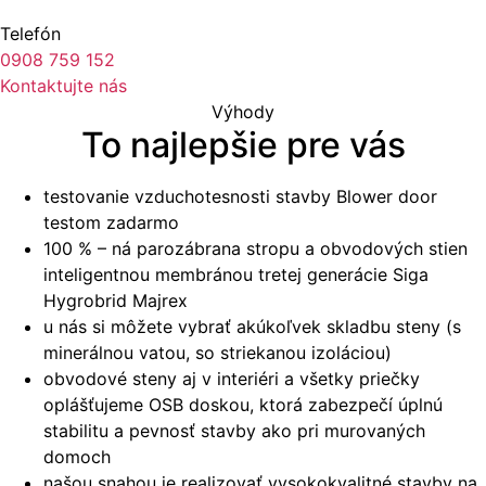
Telefón
0908 759 152
Kontaktujte nás
Výhody
To najlepšie pre vás
testovanie vzduchotesnosti stavby Blower door
testom zadarmo
100 % – ná parozábrana stropu a obvodových stien
inteligentnou membránou tretej generácie Siga
Hygrobrid Majrex
u nás si môžete vybrať akúkoľvek skladbu steny (s
minerálnou vatou, so striekanou izoláciou)
obvodové steny aj v interiéri a všetky priečky
oplášťujeme OSB doskou, ktorá zabezpečí úplnú
stabilitu a pevnosť stavby ako pri murovaných
domoch
našou snahou je realizovať vysokokvalitné stavby na