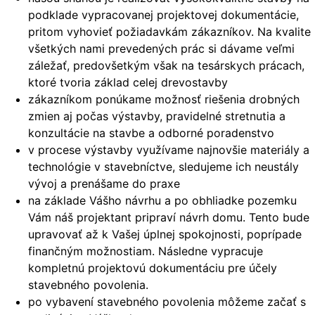
podklade vypracovanej projektovej dokumentácie,
pritom vyhovieť požiadavkám zákazníkov. Na kvalite
všetkých nami prevedených prác si dávame veľmi
záležať, predovšetkým však na tesárskych prácach,
ktoré tvoria základ celej drevostavby
zákazníkom ponúkame možnosť riešenia drobných
zmien aj počas výstavby, pravidelné stretnutia a
konzultácie na stavbe a odborné poradenstvo
v procese výstavby využívame najnovšie materiály a
technológie v stavebníctve, sledujeme ich neustály
vývoj a prenášame do praxe
na základe Vášho návrhu a po obhliadke pozemku
Vám náš projektant pripraví návrh domu. Tento bude
upravovať až k Vašej úplnej spokojnosti, poprípade
finančným možnostiam. Následne vypracuje
kompletnú projektovú dokumentáciu pre účely
stavebného povolenia.
po vybavení stavebného povolenia môžeme začať s