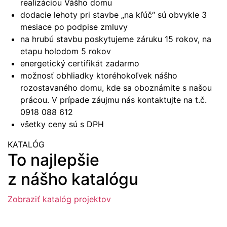
realizáciou Vášho domu
dodacie lehoty pri stavbe „na kľúč“ sú obvykle 3
mesiace po podpise zmluvy
na hrubú stavbu poskytujeme záruku 15 rokov, na
etapu holodom 5 rokov
energetický certifikát zadarmo
možnosť obhliadky ktoréhokoľvek nášho
rozostavaného domu, kde sa oboznámite s našou
prácou. V prípade záujmu nás kontaktujte na t.č.
0918 088 612
všetky ceny sú s DPH
KATALÓG
To najlepšie
z nášho katalógu
Zobraziť katalóg projektov