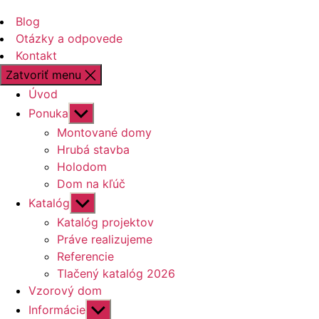
Blog
Otázky a odpovede
Kontakt
Zatvoriť menu
Úvod
Zobraziť
Ponuka
druhú
Montované domy
úroveň
Hrubá stavba
navigácie
Holodom
Dom na kľúč
Zobraziť
Katalóg
druhú
Katalóg projektov
úroveň
Práve realizujeme
navigácie
Referencie
Tlačený katalóg 2026
Vzorový dom
Zobraziť
Informácie