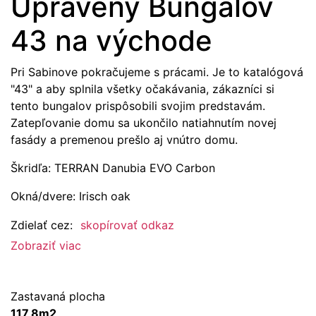
Upravený Bungalov
43 na východe
Pri Sabinove pokračujeme s prácami. Je to katalógová
"43" a aby splnila všetky očakávania, zákazníci si
tento bungalov prispôsobili svojim predstavám.
Zatepľovanie domu sa ukončilo natiahnutím novej
fasády a premenou prešlo aj vnútro domu.
Škridľa: TERRAN Danubia EVO Carbon
Okná/dvere: Irisch oak
Zdielať cez:
skopírovať odkaz
Zobraziť viac
Zastavaná plocha
117,8m2