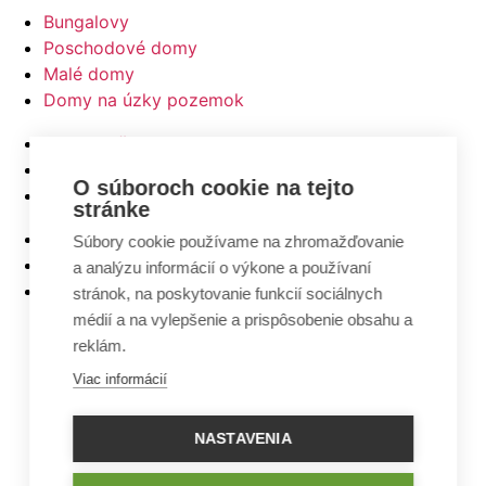
Bungalovy
Poschodové domy
Malé domy
Domy na úzky pozemok
Najlacnejšie domy z ponuky
5 izbové bungalovy
O súboroch cookie na tejto
Bungalovy s rovnou strechou
stránke
Bungalovy s garážou
Súbory cookie používame na zhromažďovanie
Bungalovy s terasou
a analýzu informácií o výkone a používaní
Bungalovy v tvare L
stránok, na poskytovanie funkcií sociálnych
médií a na vylepšenie a prispôsobenie obsahu a
reklám.
Viac informácií
NASTAVENIA