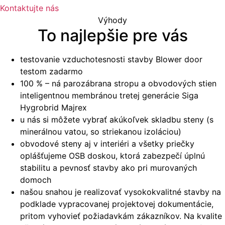
Kontaktujte nás
Výhody
To najlepšie pre vás
testovanie vzduchotesnosti stavby Blower door
testom zadarmo
100 % – ná parozábrana stropu a obvodových stien
inteligentnou membránou tretej generácie Siga
Hygrobrid Majrex
u nás si môžete vybrať akúkoľvek skladbu steny (s
minerálnou vatou, so striekanou izoláciou)
obvodové steny aj v interiéri a všetky priečky
oplášťujeme OSB doskou, ktorá zabezpečí úplnú
stabilitu a pevnosť stavby ako pri murovaných
domoch
našou snahou je realizovať vysokokvalitné stavby na
podklade vypracovanej projektovej dokumentácie,
pritom vyhovieť požiadavkám zákazníkov. Na kvalite