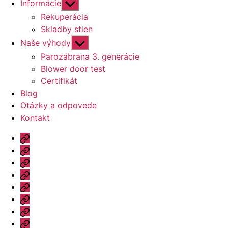
Zobraziť
Informácie
druhú
Rekuperácia
úroveň
Skladby stien
navigácie
Zobraziť
Naše výhody
druhú
Parozábrana 3. generácie
úroveň
Blower door test
navigácie
Certifikát
Blog
Otázky a odpovede
Kontakt
Úvod
Ponuka
Katalóg
Vzorový
dom
Informácie
Naše
výhody
Blog
Otázky