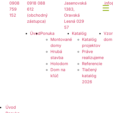
Preskočiť
0908
0918 088
Jasenovská
info
na
759
612
1383,
obsah
152
(obchodný
Oravská
zástupca)
Lesná 029
57
Mirano
Úvod
Ponuka
Katalóg
Vzor
Montované
Katalóg
dom
domy
projektov
Hrubá
Práve
stavba
realizujeme
Holodom
Referencie
Dom na
Tlačený
kľúč
katalóg
2026
Mirano
Úvod