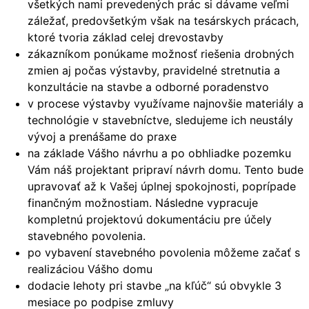
všetkých nami prevedených prác si dávame veľmi
záležať, predovšetkým však na tesárskych prácach,
ktoré tvoria základ celej drevostavby
zákazníkom ponúkame možnosť riešenia drobných
zmien aj počas výstavby, pravidelné stretnutia a
konzultácie na stavbe a odborné poradenstvo
v procese výstavby využívame najnovšie materiály a
technológie v stavebníctve, sledujeme ich neustály
vývoj a prenášame do praxe
na základe Vášho návrhu a po obhliadke pozemku
Vám náš projektant pripraví návrh domu. Tento bude
upravovať až k Vašej úplnej spokojnosti, poprípade
finančným možnostiam. Následne vypracuje
kompletnú projektovú dokumentáciu pre účely
stavebného povolenia.
po vybavení stavebného povolenia môžeme začať s
realizáciou Vášho domu
dodacie lehoty pri stavbe „na kľúč“ sú obvykle 3
mesiace po podpise zmluvy