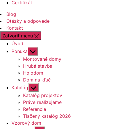
Certifikát
Blog
Otázky a odpovede
Kontakt
Zatvoriť menu
Úvod
Zobraziť
Ponuka
druhú
Montované domy
úroveň
Hrubá stavba
navigácie
Holodom
Dom na kľúč
Zobraziť
Katalóg
druhú
Katalóg projektov
úroveň
Práve realizujeme
navigácie
Referencie
Tlačený katalóg 2026
Vzorový dom