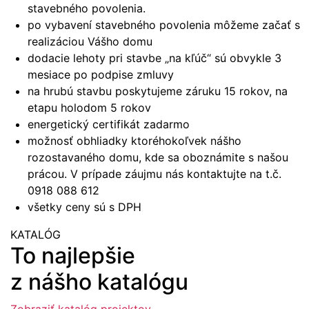
stavebného povolenia.
po vybavení stavebného povolenia môžeme začať s
realizáciou Vášho domu
dodacie lehoty pri stavbe „na kľúč“ sú obvykle 3
mesiace po podpise zmluvy
na hrubú stavbu poskytujeme záruku 15 rokov, na
etapu holodom 5 rokov
energetický certifikát zadarmo
možnosť obhliadky ktoréhokoľvek nášho
rozostavaného domu, kde sa oboznámite s našou
prácou. V prípade záujmu nás kontaktujte na t.č.
0918 088 612
všetky ceny sú s DPH
KATALÓG
To najlepšie
z nášho katalógu
Zobraziť katalóg projektov