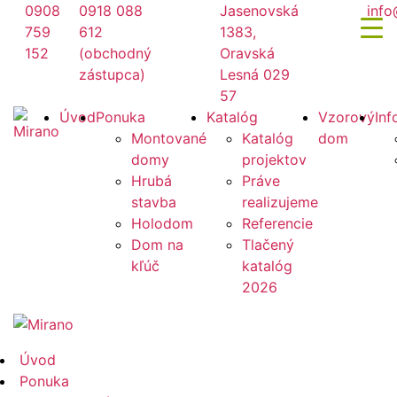
Preskočiť
0908
0918 088
Jasenovská
info
na
759
612
1383,
obsah
152
(obchodný
Oravská
zástupca)
Lesná 029
57
Mirano
Úvod
Ponuka
Katalóg
Vzorový
Inf
Montované
Katalóg
dom
domy
projektov
Hrubá
Práve
stavba
realizujeme
Holodom
Referencie
Dom na
Tlačený
kľúč
katalóg
2026
Mirano
Úvod
Ponuka