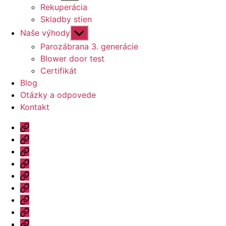
druhú
Rekuperácia
úroveň
Skladby stien
navigácie
Zobraziť
Naše výhody
druhú
Parozábrana 3. generácie
úroveň
Blower door test
navigácie
Certifikát
Blog
Otázky a odpovede
Kontakt
Úvod
Ponuka
Katalóg
Vzorový
dom
Informácie
Naše
výhody
Blog
Otázky
a
Kontakt