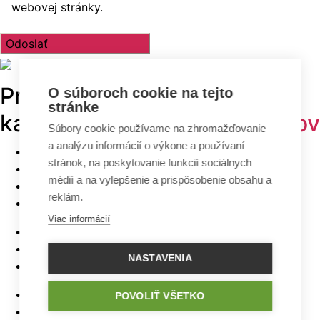
webovej stránky.
Prehľadávajte v
TOP
O súboroch cookie na tejto
stránke
kategóriách -
projekty domov
Súbory cookie používame na zhromažďovanie
a analýzu informácií o výkone a používaní
Bungalovy
stránok, na poskytovanie funkcií sociálnych
Poschodové domy
médií a na vylepšenie a prispôsobenie obsahu a
Malé domy
reklám.
Domy na úzky pozemok
Viac informácií
Najlacnejšie domy z ponuky
5 izbové bungalovy
NASTAVENIA
Bungalovy s rovnou strechou
Bungalovy s garážou
POVOLIŤ VŠETKO
Bungalovy s terasou