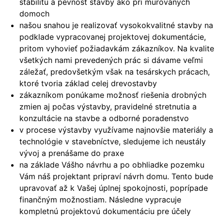
stabilitu a pevnosť stavby ako pri murovaných
domoch
našou snahou je realizovať vysokokvalitné stavby na
podklade vypracovanej projektovej dokumentácie,
pritom vyhovieť požiadavkám zákazníkov. Na kvalite
všetkých nami prevedených prác si dávame veľmi
záležať, predovšetkým však na tesárskych prácach,
ktoré tvoria základ celej drevostavby
zákazníkom ponúkame možnosť riešenia drobných
zmien aj počas výstavby, pravidelné stretnutia a
konzultácie na stavbe a odborné poradenstvo
v procese výstavby využívame najnovšie materiály a
technológie v stavebníctve, sledujeme ich neustály
vývoj a prenášame do praxe
na základe Vášho návrhu a po obhliadke pozemku
Vám náš projektant pripraví návrh domu. Tento bude
upravovať až k Vašej úplnej spokojnosti, poprípade
finančným možnostiam. Následne vypracuje
kompletnú projektovú dokumentáciu pre účely