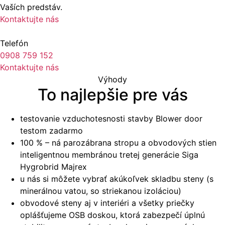
Vaších predstáv.
Kontaktujte nás
Telefón
0908 759 152
Kontaktujte nás
Výhody
To najlepšie pre vás
testovanie vzduchotesnosti stavby Blower door
testom zadarmo
100 % – ná parozábrana stropu a obvodových stien
inteligentnou membránou tretej generácie Siga
Hygrobrid Majrex
u nás si môžete vybrať akúkoľvek skladbu steny (s
minerálnou vatou, so striekanou izoláciou)
obvodové steny aj v interiéri a všetky priečky
oplášťujeme OSB doskou, ktorá zabezpečí úplnú