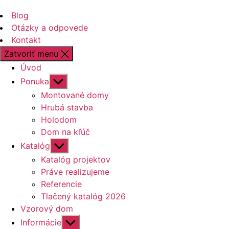
Blog
Otázky a odpovede
Kontakt
Zatvoriť menu
Úvod
Zobraziť
Ponuka
druhú
Montované domy
úroveň
Hrubá stavba
navigácie
Holodom
Dom na kľúč
Zobraziť
Katalóg
druhú
Katalóg projektov
úroveň
Práve realizujeme
navigácie
Referencie
Tlačený katalóg 2026
Vzorový dom
Zobraziť
Informácie