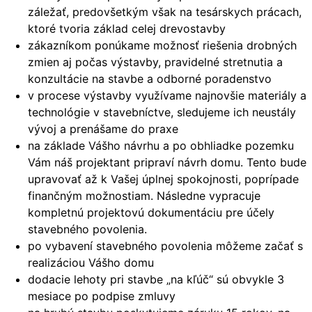
záležať, predovšetkým však na tesárskych prácach,
ktoré tvoria základ celej drevostavby
zákazníkom ponúkame možnosť riešenia drobných
zmien aj počas výstavby, pravidelné stretnutia a
konzultácie na stavbe a odborné poradenstvo
v procese výstavby využívame najnovšie materiály a
technológie v stavebníctve, sledujeme ich neustály
vývoj a prenášame do praxe
na základe Vášho návrhu a po obhliadke pozemku
Vám náš projektant pripraví návrh domu. Tento bude
upravovať až k Vašej úplnej spokojnosti, poprípade
finančným možnostiam. Následne vypracuje
kompletnú projektovú dokumentáciu pre účely
stavebného povolenia.
po vybavení stavebného povolenia môžeme začať s
realizáciou Vášho domu
dodacie lehoty pri stavbe „na kľúč“ sú obvykle 3
mesiace po podpise zmluvy