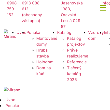
Preskočiť
0908
0918 088
Jasenovská
info
na
759
612
1383,
obsah
152
(obchodný
Oravská
zástupca)
Lesná 029
57
Mirano
Úvod
Ponuka
Katalóg
Vzorový
Inf
Montované
Katalóg
dom
domy
projektov
Hrubá
Práve
stavba
realizujeme
Holodom
Referencie
Dom na
Tlačený
kľúč
katalóg
2026
Mirano
Úvod
Ponuka