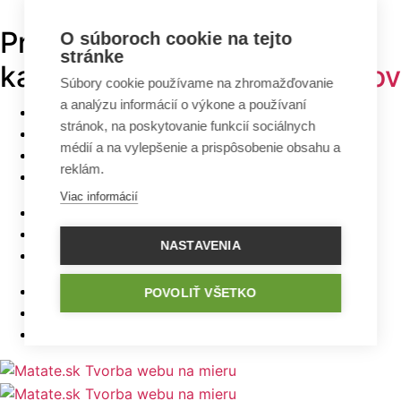
Prehľadávajte v
TOP
O súboroch cookie na tejto
stránke
kategóriách -
projekty domov
Súbory cookie používame na zhromažďovanie
a analýzu informácií o výkone a používaní
Bungalovy
stránok, na poskytovanie funkcií sociálnych
Poschodové domy
médií a na vylepšenie a prispôsobenie obsahu a
Malé domy
reklám.
Domy na úzky pozemok
Viac informácií
Najlacnejšie domy z ponuky
5 izbové bungalovy
NASTAVENIA
Bungalovy s rovnou strechou
Bungalovy s garážou
POVOLIŤ VŠETKO
Bungalovy s terasou
Bungalovy v tvare L