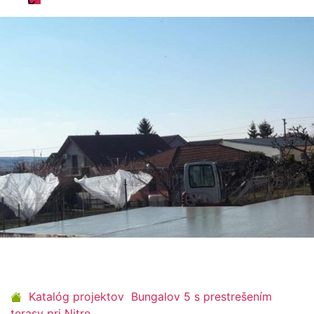
odpovede
Katalóg projektov
Bungalov 5 s prestrešením
terasy pri Nitre