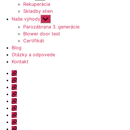
druhú
Rekuperácia
úroveň
Skladby stien
navigácie
Zobraziť
Naše výhody
druhú
Parozábrana 3. generácie
úroveň
Blower door test
navigácie
Certifikát
Blog
Otázky a odpovede
Kontakt
Úvod
Ponuka
Katalóg
Vzorový
dom
Informácie
Naše
výhody
Blog
Otázky
a
Kontakt