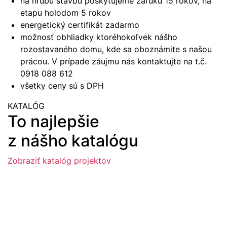
na hrubú stavbu poskytujeme záruku 15 rokov, na
etapu holodom 5 rokov
energetický certifikát zadarmo
možnosť obhliadky ktoréhokoľvek nášho
rozostavaného domu, kde sa oboznámite s našou
prácou. V prípade záujmu nás kontaktujte na t.č.
0918 088 612
všetky ceny sú s DPH
KATALÓG
To najlepšie
z nášho katalógu
Zobraziť katalóg projektov