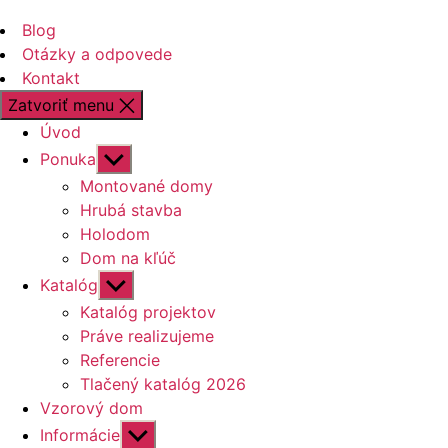
Blog
Otázky a odpovede
Kontakt
Zatvoriť menu
Úvod
Zobraziť
Ponuka
druhú
Montované domy
úroveň
Hrubá stavba
navigácie
Holodom
Dom na kľúč
Zobraziť
Katalóg
druhú
Katalóg projektov
úroveň
Práve realizujeme
navigácie
Referencie
Tlačený katalóg 2026
Vzorový dom
Zobraziť
Informácie