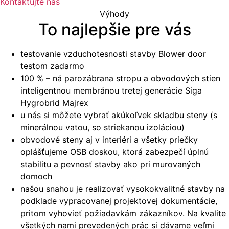
Kontaktujte nás
Výhody
To najlepšie pre vás
testovanie vzduchotesnosti stavby Blower door
testom zadarmo
100 % – ná parozábrana stropu a obvodových stien
inteligentnou membránou tretej generácie Siga
Hygrobrid Majrex
u nás si môžete vybrať akúkoľvek skladbu steny (s
minerálnou vatou, so striekanou izoláciou)
obvodové steny aj v interiéri a všetky priečky
oplášťujeme OSB doskou, ktorá zabezpečí úplnú
stabilitu a pevnosť stavby ako pri murovaných
domoch
našou snahou je realizovať vysokokvalitné stavby na
podklade vypracovanej projektovej dokumentácie,
pritom vyhovieť požiadavkám zákazníkov. Na kvalite
všetkých nami prevedených prác si dávame veľmi