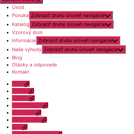
Úvod
Ponuka
Zobraziť druhú úroveň navigácie
Katalóg
Zobraziť druhú úroveň navigácie
Vzorový dom
Informácie
Zobraziť druhú úroveň navigácie
Naše výhody
Zobraziť druhú úroveň navigácie
Blog
Otázky a odpovede
Kontakt
Úvod
Ponuka
Katalóg
Vzorový dom
Informácie
Naše výhody
Blog