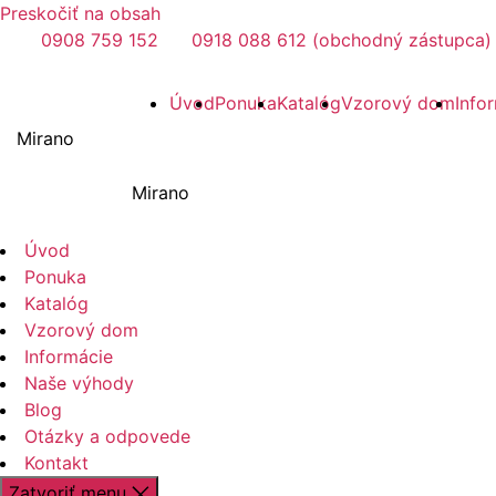
Preskočiť na obsah
0908 759 152
0918 088 612 (obchodný zástupca)
Úvod
Ponuka
Katalóg
Vzorový dom
Info
Mirano
Mirano
Úvod
Ponuka
Katalóg
Vzorový dom
Informácie
Naše výhody
Blog
Otázky a odpovede
Kontakt
Zatvoriť menu