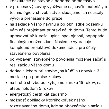
konzultácie na stavbe a odborné poradenstvo
v procese výstavby využívame najnovšie materiály a
technológie v stavebníctve, sledujeme ich neustály
vývoj a prenášame do praxe
na základe Vášho návrhu a po obhliadke pozemku
Vám náš projektant pripraví návrh domu. Tento bude
upravovať až k Vašej úplnej spokojnosti, poprípade
finančným možnostiam. Následne vypracuje
kompletnú projektovú dokumentáciu pre účely
stavebného povolenia.
po vybavení stavebného povolenia môžeme začať s
realizáciou Vášho domu
dodacie lehoty pri stavbe „na kľúč“ sú obvykle 3
mesiace po podpise zmluvy
na hrubú stavbu poskytujeme záruku 15 rokov, na
etapu holodom 5 rokov
energetický certifikát zadarmo
možnosť obhliadky ktoréhokoľvek nášho
rozostavaného domu, kde sa oboznámite s našou