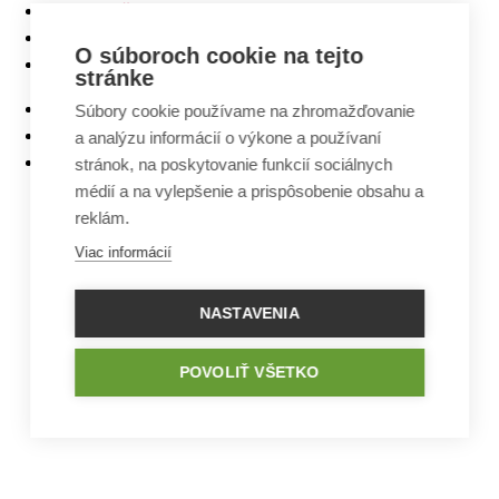
Najlacnejšie domy z ponuky
5 izbové bungalovy
O súboroch cookie na tejto
Bungalovy s rovnou strechou
stránke
Bungalovy s garážou
Súbory cookie používame na zhromažďovanie
Bungalovy s terasou
a analýzu informácií o výkone a používaní
Bungalovy v tvare L
stránok, na poskytovanie funkcií sociálnych
médií a na vylepšenie a prispôsobenie obsahu a
reklám.
Viac informácií
NASTAVENIA
POVOLIŤ VŠETKO