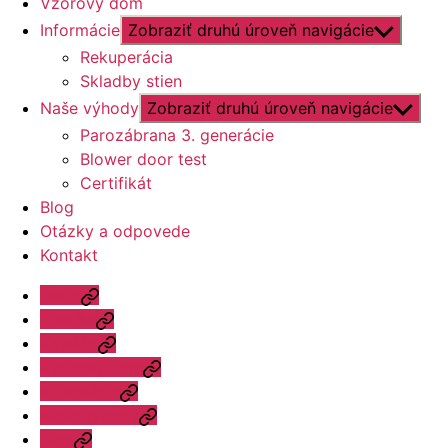
Vzorový dom
Informácie
Zobraziť druhú úroveň navigácie
Rekuperácia
Skladby stien
Naše výhody
Zobraziť druhú úroveň navigácie
Parozábrana 3. generácie
Blower door test
Certifikát
Blog
Otázky a odpovede
Kontakt
Úvod
Ponuka
Katalóg
Vzorový dom
Informácie
Naše výhody
Blog