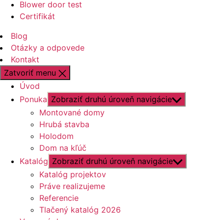
Blower door test
Certifikát
Blog
Otázky a odpovede
Kontakt
Zatvoriť menu
Úvod
Ponuka
Zobraziť druhú úroveň navigácie
Montované domy
Hrubá stavba
Holodom
Dom na kľúč
Katalóg
Zobraziť druhú úroveň navigácie
Katalóg projektov
Práve realizujeme
Referencie
Tlačený katalóg 2026