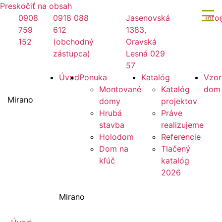
Preskočiť na obsah
0908
0918 088
Jasenovská
info
759
612
1383,
152
(obchodný
Oravská
zástupca)
Lesná 029
57
Úvod
Ponuka
Katalóg
Vzor
Montované
Katalóg
dom
Mirano
domy
projektov
Hrubá
Práve
stavba
realizujeme
Holodom
Referencie
Dom na
Tlačený
kľúč
katalóg
2026
Mirano