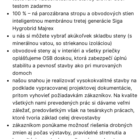
testom zadarmo
100 % – ná parozábrana stropu a obvodových stien
inteligentnou membránou tretej generácie Siga
Hygrobrid Majrex
u nás si môžete vybrať akúkoľvek skladbu steny (s
minerálnou vatou, so striekanou izoláciou)
obvodové steny aj v interiéri a všetky priečky
oplášťujeme OSB doskou, ktorá zabezpečí úplnú
stabilitu a pevnosť stavby ako pri murovaných
domoch
našou snahou je realizovať vysokokvalitné stavby na
podklade vypracovanej projektovej dokumentácie,
pritom vyhovieť požiadavkám zákazníkov. Na kvalite
všetkých nami prevedených prác si dávame veľmi
záležať, predovšetkým však na tesárskych prácach,
ktoré tvoria základ celej drevostavby
zákazníkom ponúkame možnosť riešenia drobných
zmien aj počas výstavby, pravidelné stretnutia a