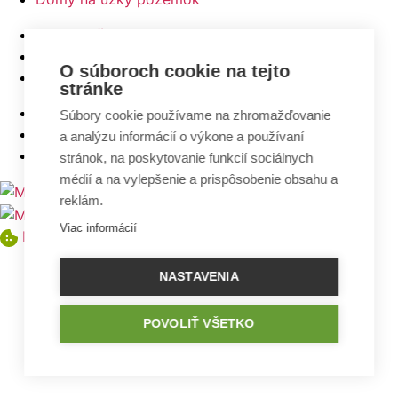
Najlacnejšie domy z ponuky
5 izbové bungalovy
O súboroch cookie na tejto
Bungalovy s rovnou strechou
stránke
Bungalovy s garážou
Súbory cookie používame na zhromažďovanie
Bungalovy s terasou
a analýzu informácií o výkone a používaní
Bungalovy v tvare L
stránok, na poskytovanie funkcií sociálnych
médií a na vylepšenie a prispôsobenie obsahu a
reklám.
Viac informácií
Nastavenia cookies
NASTAVENIA
POVOLIŤ VŠETKO