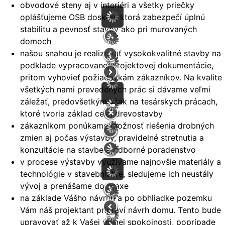
obvodové steny aj v interiéri a všetky priečky
oplášťujeme OSB doskou, ktorá zabezpečí úplnú
stabilitu a pevnosť stavby ako pri murovaných
domoch
našou snahou je realizovať vysokokvalitné stavby na
podklade vypracovanej projektovej dokumentácie,
pritom vyhovieť požiadavkám zákazníkov. Na kvalite
všetkých nami prevedených prác si dávame veľmi
záležať, predovšetkým však na tesárskych prácach,
ktoré tvoria základ celej drevostavby
zákazníkom ponúkame možnosť riešenia drobných
zmien aj počas výstavby, pravidelné stretnutia a
konzultácie na stavbe a odborné poradenstvo
v procese výstavby využívame najnovšie materiály a
technológie v stavebníctve, sledujeme ich neustály
vývoj a prenášame do praxe
na základe Vášho návrhu a po obhliadke pozemku
Vám náš projektant pripraví návrh domu. Tento bude
upravovať až k Vašej úplnej spokojnosti, poprípade