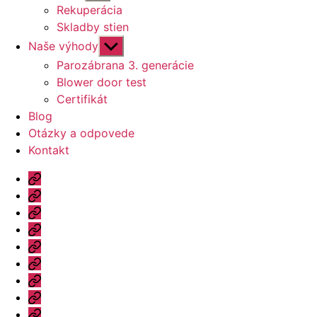
druhú
Rekuperácia
úroveň
Skladby stien
navigácie
Zobraziť
Naše výhody
druhú
Parozábrana 3. generácie
úroveň
Blower door test
navigácie
Certifikát
Blog
Otázky a odpovede
Kontakt
Úvod
Ponuka
Katalóg
Vzorový
dom
Informácie
Naše
výhody
Blog
Otázky
a
Kontakt