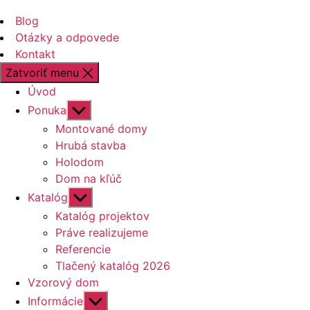
Blog
Otázky a odpovede
Kontakt
Zatvoriť menu
Úvod
Zobraziť
Ponuka
druhú
Montované domy
úroveň
Hrubá stavba
navigácie
Holodom
Dom na kľúč
Zobraziť
Katalóg
druhú
Katalóg projektov
úroveň
Práve realizujeme
navigácie
Referencie
Tlačený katalóg 2026
Vzorový dom
Zobraziť
Informácie