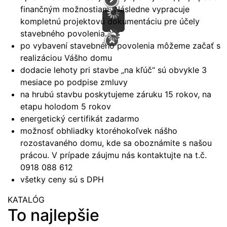
finančným možnostiam. Následne vypracuje
kompletnú projektovú dokumentáciu pre účely
stavebného povolenia.
po vybavení stavebného povolenia môžeme začať s
realizáciou Vášho domu
dodacie lehoty pri stavbe „na kľúč“ sú obvykle 3
mesiace po podpise zmluvy
na hrubú stavbu poskytujeme záruku 15 rokov, na
etapu holodom 5 rokov
energetický certifikát zadarmo
možnosť obhliadky ktoréhokoľvek nášho
rozostavaného domu, kde sa oboznámite s našou
prácou. V prípade záujmu nás kontaktujte na t.č.
0918 088 612
všetky ceny sú s DPH
KATALÓG
To najlepšie