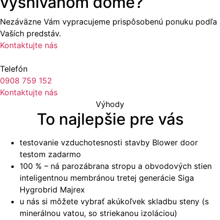
vysnívanom dome?
Nezáväzne Vám vypracujeme prispôsobenú ponuku podľa
Vaších predstáv.
Kontaktujte nás
Telefón
0908 759 152
Kontaktujte nás
Výhody
To najlepšie pre vás
testovanie vzduchotesnosti stavby Blower door
testom zadarmo
100 % – ná parozábrana stropu a obvodových stien
inteligentnou membránou tretej generácie Siga
Hygrobrid Majrex
u nás si môžete vybrať akúkoľvek skladbu steny (s
minerálnou vatou, so striekanou izoláciou)