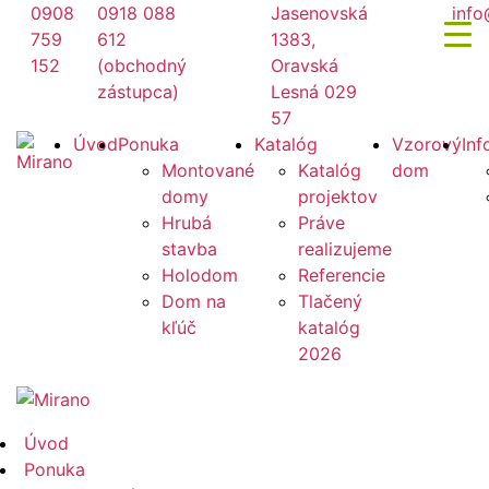
Preskočiť
0908
0918 088
Jasenovská
info
na
759
612
1383,
obsah
152
(obchodný
Oravská
zástupca)
Lesná 029
57
Mirano
Úvod
Ponuka
Katalóg
Vzorový
Inf
Montované
Katalóg
dom
domy
projektov
Hrubá
Práve
stavba
realizujeme
Holodom
Referencie
Dom na
Tlačený
kľúč
katalóg
2026
Mirano
Úvod
Ponuka