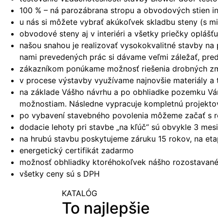
100 % – ná parozábrana stropu a obvodových stien i
u nás si môžete vybrať akúkoľvek skladbu steny (s mi
obvodové steny aj v interiéri a všetky priečky oplá
našou snahou je realizovať vysokokvalitné stavby na
nami prevedených prác si dávame veľmi záležať, pred
zákazníkom ponúkame možnosť riešenia drobných zmie
v procese výstavby využívame najnovšie materiály a 
na základe Vášho návrhu a po obhliadke pozemku Vám 
možnostiam. Následne vypracuje kompletnú projekto
po vybavení stavebného povolenia môžeme začať s r
dodacie lehoty pri stavbe „na kľúč“ sú obvykle 3 me
na hrubú stavbu poskytujeme záruku 15 rokov, na et
energetický certifikát zadarmo
možnosť obhliadky ktoréhokoľvek nášho rozostavanéh
všetky ceny sú s DPH
KATALÓG
To najlepšie