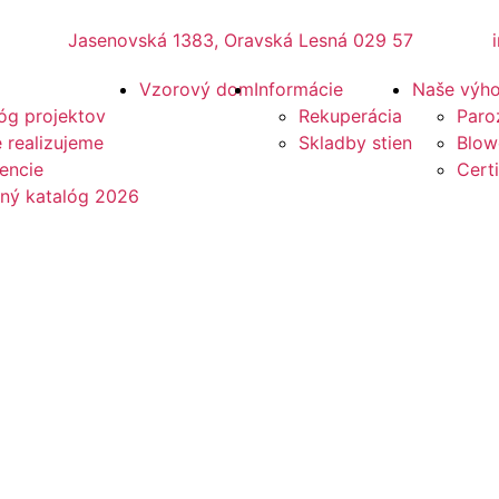
Jasenovská 1383, Oravská Lesná 029 57
Vzorový dom
Informácie
Naše výh
óg projektov
Rekuperácia
Paro
 realizujeme
Skladby stien
Blow
encie
Certi
ený katalóg 2026