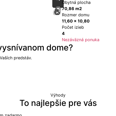
Obytná plocha
70,86 m2
Rozmer domu
11,60 x 10,80
Počet izieb
4
Nezáväzná ponuka
 vysnívanom dome?
aších predstáv.
Výhody
To najlepšie pre vás
tom zadarmo