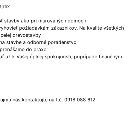
ajrex
nosť stavby ako pri murovaných domoch
vyhovieť požiadavkám zákazníkov. Na kvalite všetkých
 celej drevostavby
 na stavbe a odborné poradenstvo
a prenášame do praxe
ť až k Vašej úplnej spokojnosti, poprípade finančným
jmu nás kontaktujte na t.č. 0918 088 612