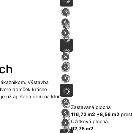
ch
 zákazníkom. Výstavba
 dvere domček krásne
je už aj etapa dom na kľúč,
Zastavaná plocha
116,72 m2
+8,56 m2
prest
Úžitková plocha
92,75 m2