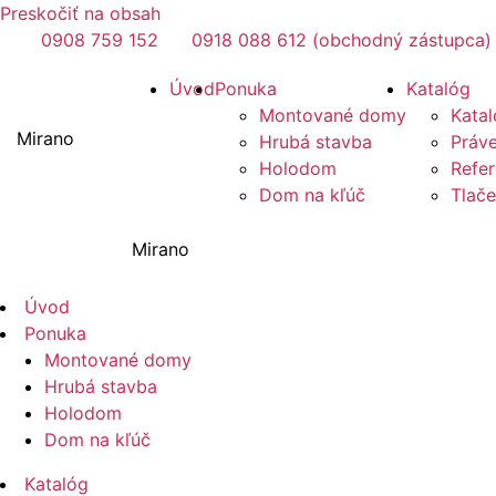
Preskočiť na obsah
0908 759 152
0918 088 612 (obchodný zástupca)
Úvod
Ponuka
Katalóg
Montované domy
Katal
Mirano
Hrubá stavba
Práve
Holodom
Refer
Dom na kľúč
Tlač
Mirano
Úvod
Ponuka
Montované domy
Hrubá stavba
Holodom
Dom na kľúč
Katalóg