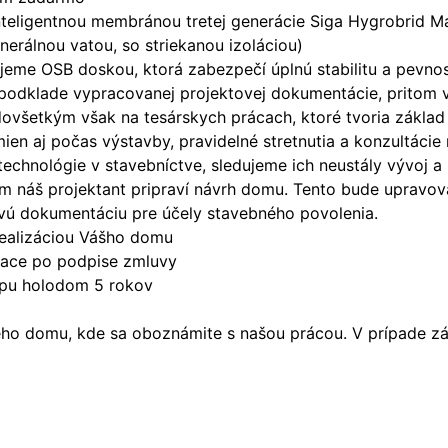
nteligentnou membránou tretej generácie Siga Hygrobrid M
nerálnou vatou, so striekanou izoláciou)
šťujeme OSB doskou, ktorá zabezpečí úplnú stabilitu a pev
 podklade vypracovanej projektovej dokumentácie, pritom 
ovšetkým však na tesárskych prácach, ktoré tvoria základ
n aj počas výstavby, pravidelné stretnutia a konzultácie
technológie v stavebníctve, sledujeme ich neustály vývoj 
náš projektant pripraví návrh domu. Tento bude upravova
vú dokumentáciu pre účely stavebného povolenia.
ealizáciou Vášho domu
siace po podpise zmluvy
apu holodom 5 rokov
o domu, kde sa oboznámite s našou prácou. V prípade záu