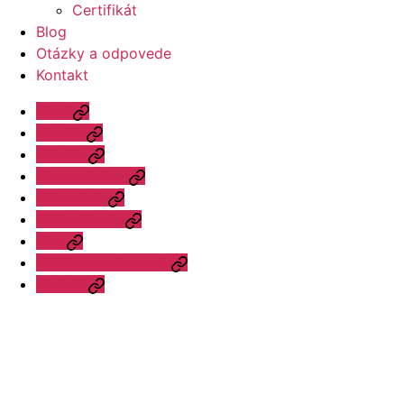
Certifikát
Blog
Otázky a odpovede
Kontakt
Úvod
Ponuka
Katalóg
Vzorový dom
Informácie
Naše výhody
Blog
Otázky a odpovede
Kontakt