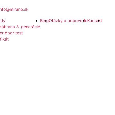
info@mirano.sk
ody
Blog
Otázky a odpovede
Kontakt
zábrana 3. generácie
er door test
fikát