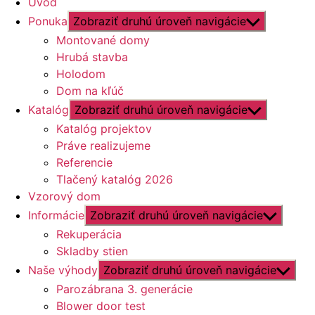
Úvod
Ponuka
Zobraziť druhú úroveň navigácie
Montované domy
Hrubá stavba
Holodom
Dom na kľúč
Katalóg
Zobraziť druhú úroveň navigácie
Katalóg projektov
Práve realizujeme
Referencie
Tlačený katalóg 2026
Vzorový dom
Informácie
Zobraziť druhú úroveň navigácie
Rekuperácia
Skladby stien
Naše výhody
Zobraziť druhú úroveň navigácie
Parozábrana 3. generácie
Blower door test