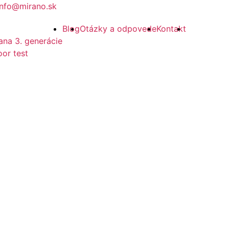
info@mirano.sk
Blog
Otázky a odpovede
Kontakt
ana 3. generácie
or test