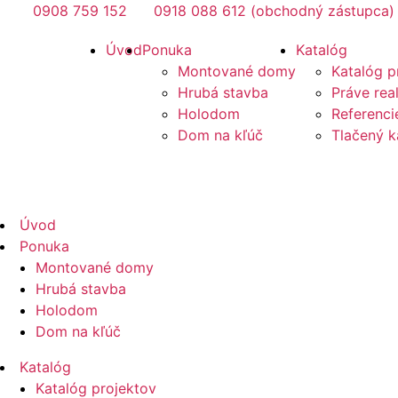
Preskočiť
0908 759 152
0918 088 612 (obchodný zástupca)
na
Mirano
Úvod
Ponuka
Katalóg
obsah
Montované domy
Katalóg p
Hrubá stavba
Práve rea
Holodom
Referenci
Dom na kľúč
Tlačený k
Mirano
Úvod
Ponuka
Montované domy
Hrubá stavba
Holodom
Dom na kľúč
Katalóg
Katalóg projektov