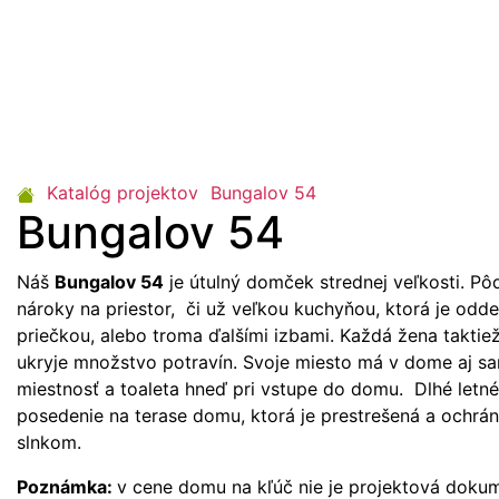
Katalóg projektov
Bungalov 54
Bungalov 54
Náš
Bungalov 54
je útulný domček strednej veľkosti. P
nároky na priestor, či už veľkou kuchyňou, ktorá je od
priečkou, alebo troma ďalšími izbami. Každá žena taktiež
ukryje množstvo potravín. Svoje miesto má v dome aj s
miestnosť a toaleta hneď pri vstupe do domu. Dlhé letn
posedenie na terase domu, ktorá je prestrešená a ochrá
slnkom.
Poznámka:
v cene domu na kľúč nie je projektová doku