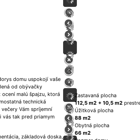
ôdorys domu uspokojí vaše
delená od obývačky
 ocení malú špajzu, ktorá
Zastavaná plocha
amostatná technická
112,5 m2
+ 10,5 m2
prestre
é večery Vám spríjemní
Úžitková plocha
ni vás tak pred priamym
88 m2
Obytná plocha
66 m2
mentácia, základová doska,