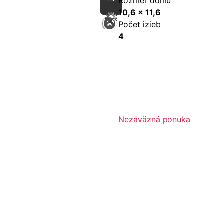
Rozmer domu
10,6 x 11,6
Počet izieb
4
Nezáväzná ponuka