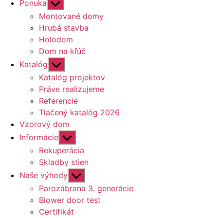
Zobraziť
Ponuka
druhú
Montované domy
úroveň
Hrubá stavba
navigácie
Holodom
Dom na kľúč
Zobraziť
Katalóg
druhú
Katalóg projektov
úroveň
Práve realizujeme
navigácie
Referencie
Tlačený katalóg 2026
Vzorový dom
Zobraziť
Informácie
druhú
Rekuperácia
úroveň
Skladby stien
navigácie
Zobraziť
Naše výhody
druhú
Parozábrana 3. generácie
úroveň
Blower door test
navigácie
Certifikát