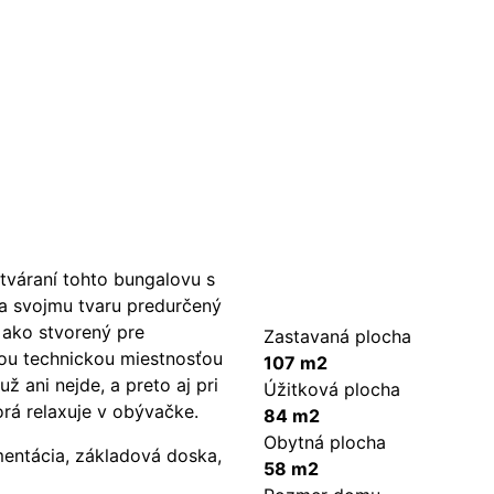
ytváraní tohto bungalovu s
a svojmu tvaru predurčený
e ako stvorený pre
Zastavaná plocha
nou technickou miestnosťou
107 m2
ž ani nejde, a preto aj pri
Úžitková plocha
orá relaxuje v obývačke.
84 m2
Obytná plocha
mentácia, základová doska,
58 m2