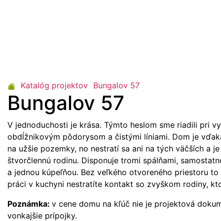
Katalóg projektov
Bungalov 57
Bungalov 57
V jednoduchosti je krása. Týmto heslom sme riadili pri v
obdĺžnikovým pôdorysom a čistými líniami. Dom je vďak
na užšie pozemky, no nestratí sa ani na tých väčších a j
štvorčlennú rodinu. Disponuje tromi spálňami, samostat
a jednou kúpeľňou. Bez veľkého otvoreného priestoru to u
práci v kuchyni nestratíte kontakt so zvyškom rodiny, kt
Poznámka:
v cene domu na kľúč nie je projektová doku
vonkajšie prípojky.