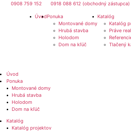
Preskočiť
0908 759 152
0918 088 612 (obchodný zástupca)
na
Mirano
Úvod
Ponuka
Katalóg
obsah
Montované domy
Katalóg p
Hrubá stavba
Práve rea
Holodom
Referenci
Dom na kľúč
Tlačený k
Mirano
Úvod
Ponuka
Montované domy
Hrubá stavba
Holodom
Dom na kľúč
Katalóg
Katalóg projektov