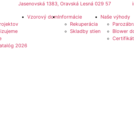
Jasenovská 1383, Oravská Lesná 029 57
Vzorový dom
Informácie
Naše výhody
rojektov
Rekuperácia
Parozábr
lizujeme
Skladby stien
Blower do
e
Certifikát
atalóg 2026