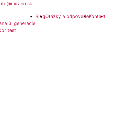
info@mirano.sk
Blog
Otázky a odpovede
Kontakt
ana 3. generácie
or test