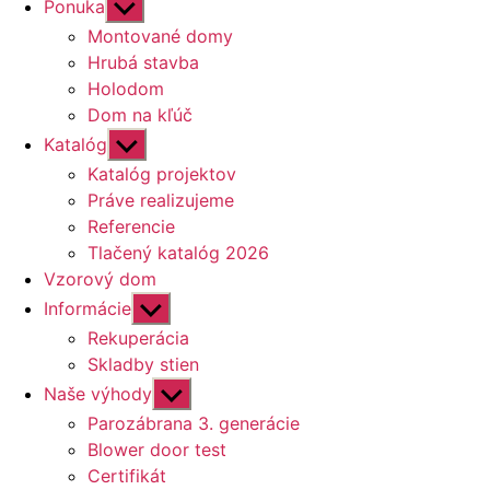
Zobraziť
Ponuka
druhú
Montované domy
úroveň
Hrubá stavba
navigácie
Holodom
Dom na kľúč
Zobraziť
Katalóg
druhú
Katalóg projektov
úroveň
Práve realizujeme
navigácie
Referencie
Tlačený katalóg 2026
Vzorový dom
Zobraziť
Informácie
druhú
Rekuperácia
úroveň
Skladby stien
navigácie
Zobraziť
Naše výhody
druhú
Parozábrana 3. generácie
úroveň
Blower door test
navigácie
Certifikát