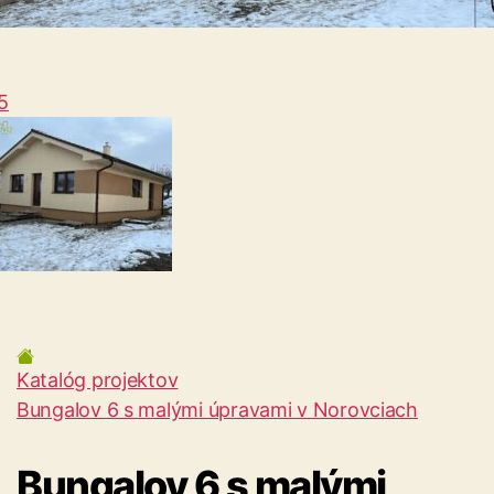
5
Katalóg projektov
Bungalov 6 s malými úpravami v Norovciach
Bungalov 6 s malými