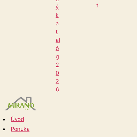
t
ý
k
a
t
al
ó
g
2
0
2
6
Mirano
Úvod
Ponuka