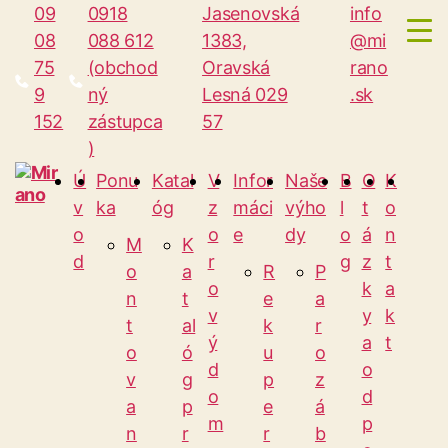
09
0918
Jasenovská
info
08
088 612
1383,
@mi
75
(obchod
Oravská
rano
9
ný
Lesná 029
.sk
152
zástupca
57
)
Ú
Ponu
Katal
V
Infor
Naše
B
O
K
v
ka
óg
z
máci
výho
l
t
o
Mirano
o
o
e
dy
o
á
n
M
K
d
r
g
z
t
o
a
R
P
o
k
a
n
t
e
a
v
y
k
t
al
k
r
ý
a
t
o
ó
u
o
d
o
v
g
p
z
o
d
a
p
e
á
m
p
n
r
r
b