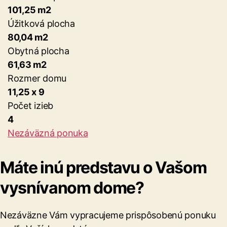
101,25 m2
Úžitková plocha
80,04 m2
Obytná plocha
61,63 m2
Rozmer domu
11,25 x 9
Počet izieb
4
Nezáväzná ponuka
Máte inú predstavu o Vašom
vysnívanom dome?
Nezáväzne Vám vypracujeme prispôsobenú ponuku