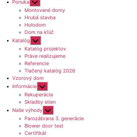
Zobraziť
Ponuka
druhú
Montované domy
úroveň
Hrubá stavba
navigácie
Holodom
Dom na kľúč
Zobraziť
Katalóg
druhú
Katalóg projektov
úroveň
Práve realizujeme
navigácie
Referencie
Tlačený katalóg 2026
Vzorový dom
Zobraziť
Informácie
druhú
Rekuperácia
úroveň
Skladby stien
navigácie
Zobraziť
Naše výhody
druhú
Parozábrana 3. generácie
úroveň
Blower door test
navigácie
Certifikát