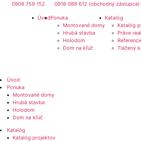
Preskočiť
0908 759 152
0918 088 612 (obchodný zástupca)
na
Mirano
Úvod
Ponuka
Katalóg
obsah
Montované domy
Katalóg p
Hrubá stavba
Práve rea
Holodom
Referenci
Dom na kľúč
Tlačený k
Mirano
Úvod
Ponuka
Montované domy
Hrubá stavba
Holodom
Dom na kľúč
Katalóg
Katalóg projektov