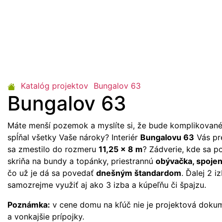
Katalóg projektov
Bungalov 63
Bungalov 63
Máte menší pozemok a myslíte si, že bude komplikované
spĺňal všetky Vaše nároky? Interiér
Bungalovu 63
Vás pr
sa zmestilo do rozmeru
11,25 x 8 m
? Zádverie, kde sa p
skriňa na bundy a topánky, priestrannú
obývačka, spojen
čo už je dá sa povedať
dnešným štandardom
. Ďalej 2 i
samozrejme využiť aj ako 3 izba a kúpeľňu či špajzu.
Poznámka:
v cene domu na kľúč nie je projektová doku
a vonkajšie prípojky.