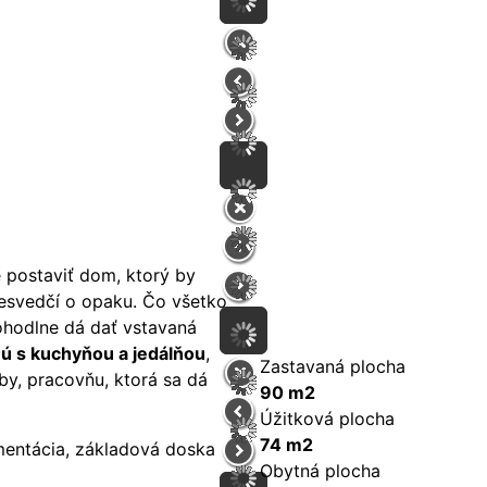
 postaviť dom, ktorý by
esvedčí o opaku. Čo všetko
ohodlne dá dať vstavaná
ú s kuchyňou a jedálňou
,
Zastavaná plocha
zby, pracovňu, ktorá sa dá
90 m2
Úžitková plocha
74 m2
mentácia, základová doska
Obytná plocha