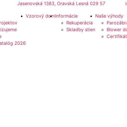
Jasenovská 1383, Oravská Lesná 029 57
Vzorový dom
Informácie
Naše výhody
rojektov
Rekuperácia
Parozábr
lizujeme
Skladby stien
Blower do
e
Certifikát
atalóg 2026