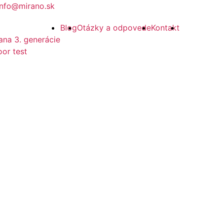
info@mirano.sk
Blog
Otázky a odpovede
Kontakt
ana 3. generácie
or test