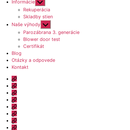
Zobraziť
Informácie
druhú
Rekuperácia
úroveň
Skladby stien
navigácie
Zobraziť
Naše výhody
druhú
Parozábrana 3. generácie
úroveň
Blower door test
navigácie
Certifikát
Blog
Otázky a odpovede
Kontakt
Úvod
Ponuka
Katalóg
Vzorový
dom
Informácie
Naše
výhody
Blog
Otázky