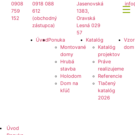
Preskočiť
0908
0918 088
Jasenovská
info
na
759
612
1383,
obsah
152
(obchodný
Oravská
zástupca)
Lesná 029
57
Mirano
Úvod
Ponuka
Katalóg
Vzor
Montované
Katalóg
dom
domy
projektov
Hrubá
Práve
stavba
realizujeme
Holodom
Referencie
Dom na
Tlačený
kľúč
katalóg
2026
Mirano
Úvod