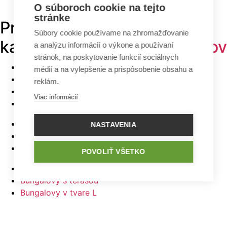
O súboroch cookie na tejto
stránke
Prehľadávajte v
TOP
Súbory cookie používame na zhromažďovanie
kategóriách -
projekty domov
a analýzu informácií o výkone a používaní
stránok, na poskytovanie funkcií sociálnych
Bungalovy
médií a na vylepšenie a prispôsobenie obsahu a
Poschodové domy
reklám.
Malé domy
Viac informácií
Domy na úzky pozemok
Najlacnejšie domy z ponuky
NASTAVENIA
5 izbové bungalovy
Bungalovy s rovnou strechou
POVOLIŤ VŠETKO
Bungalovy s garážou
Bungalovy s terasou
Bungalovy v tvare L