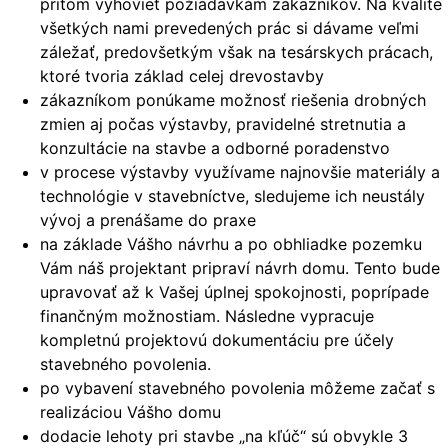
pritom vyhovieť požiadavkám zákazníkov. Na kvalite
všetkých nami prevedených prác si dávame veľmi
záležať, predovšetkým však na tesárskych prácach,
ktoré tvoria základ celej drevostavby
zákazníkom ponúkame možnosť riešenia drobných
zmien aj počas výstavby, pravidelné stretnutia a
konzultácie na stavbe a odborné poradenstvo
v procese výstavby využívame najnovšie materiály a
technológie v stavebníctve, sledujeme ich neustály
vývoj a prenášame do praxe
na základe Vášho návrhu a po obhliadke pozemku
Vám náš projektant pripraví návrh domu. Tento bude
upravovať až k Vašej úplnej spokojnosti, poprípade
finančným možnostiam. Následne vypracuje
kompletnú projektovú dokumentáciu pre účely
stavebného povolenia.
po vybavení stavebného povolenia môžeme začať s
realizáciou Vášho domu
dodacie lehoty pri stavbe „na kľúč“ sú obvykle 3