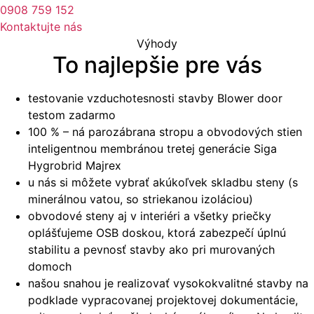
0908 759 152
Kontaktujte nás
Výhody
To najlepšie pre vás
testovanie vzduchotesnosti stavby Blower door
testom zadarmo
100 % – ná parozábrana stropu a obvodových stien
inteligentnou membránou tretej generácie Siga
Hygrobrid Majrex
u nás si môžete vybrať akúkoľvek skladbu steny (s
minerálnou vatou, so striekanou izoláciou)
obvodové steny aj v interiéri a všetky priečky
oplášťujeme OSB doskou, ktorá zabezpečí úplnú
stabilitu a pevnosť stavby ako pri murovaných
domoch
našou snahou je realizovať vysokokvalitné stavby na
podklade vypracovanej projektovej dokumentácie,