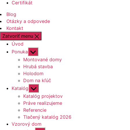
Certifikát
Blog
Otázky a odpovede
Kontakt
Zatvoriť menu
Úvod
Zobraziť
Ponuka
druhú
Montované domy
úroveň
Hrubá stavba
navigácie
Holodom
Dom na kľúč
Zobraziť
Katalóg
druhú
Katalóg projektov
úroveň
Práve realizujeme
navigácie
Referencie
Tlačený katalóg 2026
Vzorový dom