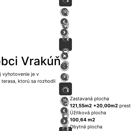
obci Vrakúň
j vyhotovenie je v
 terasa, ktorú sa rozhodli
Zastavaná plocha
121,55m2
+20,00m2
prest
Úžitková plocha
100,64 m2
Obytná plocha