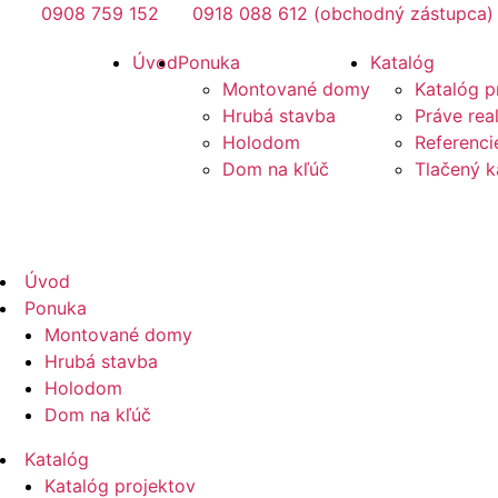
Preskočiť
0908 759 152
0918 088 612 (obchodný zástupca)
na
Mirano
Úvod
Ponuka
Katalóg
obsah
Montované domy
Katalóg p
Hrubá stavba
Práve rea
Holodom
Referenci
Dom na kľúč
Tlačený k
Mirano
Úvod
Ponuka
Montované domy
Hrubá stavba
Holodom
Dom na kľúč
Katalóg
Katalóg projektov