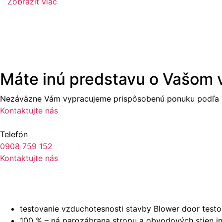
Zobraziť viac
Máte inú predstavu o Vašom
Nezáväzne Vám vypracujeme prispôsobenú ponuku podľa V
Kontaktujte nás
Telefón
0908 759 152
Kontaktujte nás
testovanie vzduchotesnosti stavby Blower door tes
100 % – ná parozábrana stropu a obvodových stien i