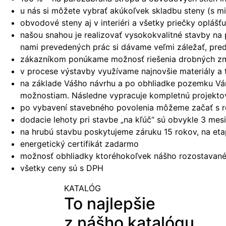
u nás si môžete vybrať akúkoľvek skladbu steny (s mi
obvodové steny aj v interiéri a všetky priečky oplá
našou snahou je realizovať vysokokvalitné stavby na
nami prevedených prác si dávame veľmi záležať, pred
zákazníkom ponúkame možnosť riešenia drobných zmie
v procese výstavby využívame najnovšie materiály a 
na základe Vášho návrhu a po obhliadke pozemku Vám 
možnostiam. Následne vypracuje kompletnú projekto
po vybavení stavebného povolenia môžeme začať s r
dodacie lehoty pri stavbe „na kľúč“ sú obvykle 3 me
na hrubú stavbu poskytujeme záruku 15 rokov, na et
energetický certifikát zadarmo
možnosť obhliadky ktoréhokoľvek nášho rozostavanéh
všetky ceny sú s DPH
KATALÓG
To najlepšie
z nášho katalógu