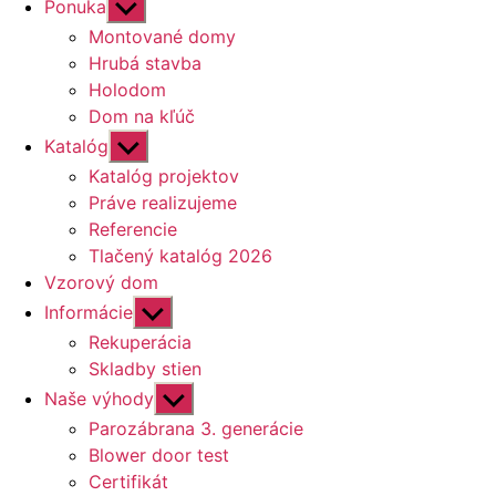
Zobraziť
Ponuka
druhú
Montované domy
úroveň
Hrubá stavba
navigácie
Holodom
Dom na kľúč
Zobraziť
Katalóg
druhú
Katalóg projektov
úroveň
Práve realizujeme
navigácie
Referencie
Tlačený katalóg 2026
Vzorový dom
Zobraziť
Informácie
druhú
Rekuperácia
úroveň
Skladby stien
navigácie
Zobraziť
Naše výhody
druhú
Parozábrana 3. generácie
úroveň
Blower door test
navigácie
Certifikát