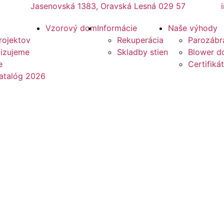
Jasenovská 1383, Oravská Lesná 029 57
Vzorový dom
Informácie
Naše výhody
rojektov
Rekuperácia
Parozábr
lizujeme
Skladby stien
Blower do
e
Certifikát
atalóg 2026