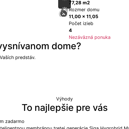
77,28 m2
Rozmer domu
11,00 x 11,05
Počet izieb
4
Nezáväzná ponuka
 vysnívanom dome?
aších predstáv.
Výhody
To najlepšie pre vás
tom zadarmo
nteligentnou membránou tretej generácie Siga Hygrobrid M