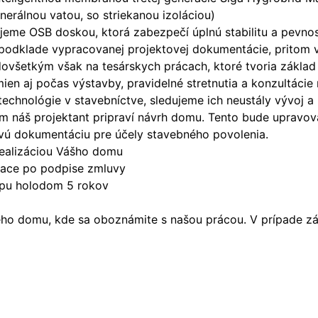
nerálnou vatou, so striekanou izoláciou)
šťujeme OSB doskou, ktorá zabezpečí úplnú stabilitu a pev
 podklade vypracovanej projektovej dokumentácie, pritom 
ovšetkým však na tesárskych prácach, ktoré tvoria základ
n aj počas výstavby, pravidelné stretnutia a konzultácie
technológie v stavebníctve, sledujeme ich neustály vývoj 
náš projektant pripraví návrh domu. Tento bude upravova
vú dokumentáciu pre účely stavebného povolenia.
ealizáciou Vášho domu
siace po podpise zmluvy
apu holodom 5 rokov
o domu, kde sa oboznámite s našou prácou. V prípade záu