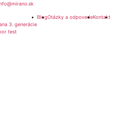
info@mirano.sk
Blog
Otázky a odpovede
Kontakt
ana 3. generácie
or test