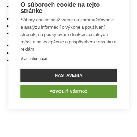
O súboroch cookie na tejto
Domy na úzky pozemok
stránke
Najlacnejšie domy z ponuky
Súbory cookie používame na zhromažďovanie
5 izbové bungalovy
a analýzu informácií o výkone a používaní
Bungalovy s rovnou strechou
stránok, na poskytovanie funkcií sociálnych
médií a na vylepšenie a prispôsobenie obsahu a
Bungalovy s garážou
reklám.
Bungalovy s terasou
Viac informácií
Bungalovy v tvare L
NASTAVENIA
POVOLIŤ VŠETKO