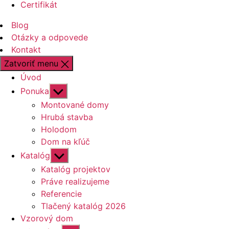
Certifikát
Blog
Otázky a odpovede
Kontakt
Zatvoriť menu
Úvod
Zobraziť
Ponuka
druhú
Montované domy
úroveň
Hrubá stavba
navigácie
Holodom
Dom na kľúč
Zobraziť
Katalóg
druhú
Katalóg projektov
úroveň
Práve realizujeme
navigácie
Referencie
Tlačený katalóg 2026
Vzorový dom