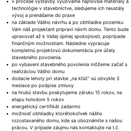
v procese výstavby využívame najnovšie materiály a
technológie v stavebníctve, sledujeme ich neustály
vývoj a prenášame do praxe
na základe Vášho návrhu a po obhliadke pozemku
Vám náš projektant pripraví návrh domu. Tento bude
upravovať až k Vašej úplnej spokojnosti, poprípade
finančným možnostiam. Následne vypracuje
kompletnú projektovú dokumentáciu pre účely
stavebného povolenia.
po vybavení stavebného povolenia môžeme začať s
realizáciou Vášho domu
dodacie lehoty pri stavbe „na kľúč“ sú obvykle 3
mesiace po podpise zmluvy
na hrubú stavbu poskytujeme záruku 15 rokov, na
etapu holodom 5 rokov
energetický certifikát zadarmo
možnosť obhliadky ktoréhokoľvek nášho
rozostavaného domu, kde sa oboznámite s našou
prácou. V prípade záujmu nás kontaktujte na t.č.