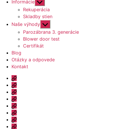
Zobraziť
Informácie
druhú
Rekuperácia
úroveň
Skladby stien
navigácie
Zobraziť
Naše výhody
druhú
Parozábrana 3. generácie
úroveň
Blower door test
navigácie
Certifikát
Blog
Otázky a odpovede
Kontakt
Úvod
Ponuka
Katalóg
Vzorový
dom
Informácie
Naše
výhody
Blog
Otázky