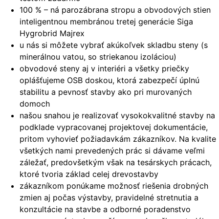
100 % – ná parozábrana stropu a obvodových stien
inteligentnou membránou tretej generácie Siga
Hygrobrid Majrex
u nás si môžete vybrať akúkoľvek skladbu steny (s
minerálnou vatou, so striekanou izoláciou)
obvodové steny aj v interiéri a všetky priečky
oplášťujeme OSB doskou, ktorá zabezpečí úplnú
stabilitu a pevnosť stavby ako pri murovaných
domoch
našou snahou je realizovať vysokokvalitné stavby na
podklade vypracovanej projektovej dokumentácie,
pritom vyhovieť požiadavkám zákazníkov. Na kvalite
všetkých nami prevedených prác si dávame veľmi
záležať, predovšetkým však na tesárskych prácach,
ktoré tvoria základ celej drevostavby
zákazníkom ponúkame možnosť riešenia drobných
zmien aj počas výstavby, pravidelné stretnutia a
konzultácie na stavbe a odborné poradenstvo