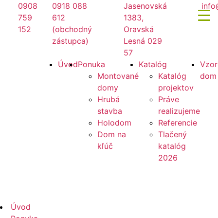
Preskočiť
0908
0918 088
Jasenovská
info
na
759
612
1383,
obsah
152
(obchodný
Oravská
zástupca)
Lesná 029
57
Mirano
Úvod
Ponuka
Katalóg
Vzor
Montované
Katalóg
dom
domy
projektov
Hrubá
Práve
stavba
realizujeme
Holodom
Referencie
Dom na
Tlačený
kľúč
katalóg
2026
Mirano
Úvod