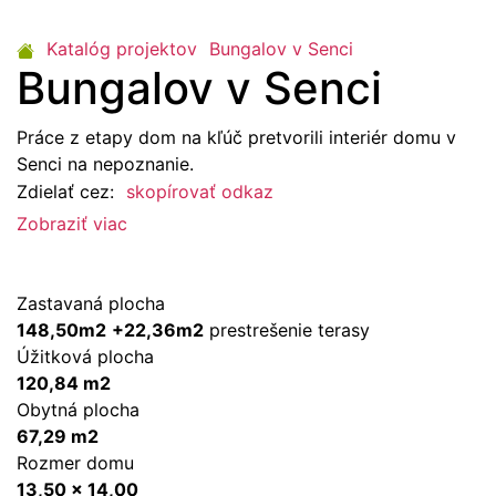
Katalóg projektov
Bungalov v Senci
Bungalov v Senci
Práce z etapy dom na kľúč pretvorili interiér domu v
Senci na nepoznanie.
Zdielať cez:
skopírovať odkaz
Zobraziť viac
Zastavaná plocha
148,50m2
+22,36m2
prestrešenie terasy
Úžitková plocha
120,84 m2
Obytná plocha
67,29 m2
Rozmer domu
13,50 x 14,00