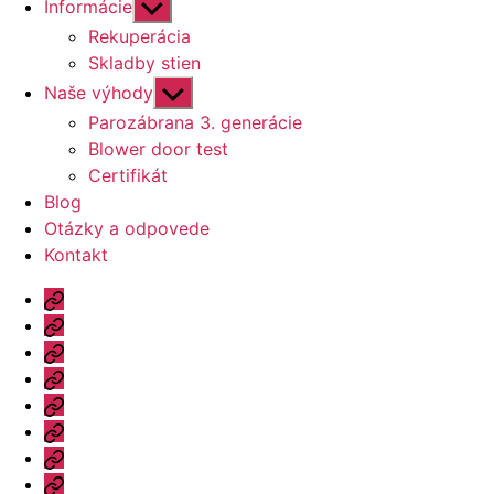
Zobraziť
Informácie
druhú
Rekuperácia
úroveň
Skladby stien
navigácie
Zobraziť
Naše výhody
druhú
Parozábrana 3. generácie
úroveň
Blower door test
navigácie
Certifikát
Blog
Otázky a odpovede
Kontakt
Úvod
Ponuka
Katalóg
Vzorový
dom
Informácie
Naše
výhody
Blog
Otázky