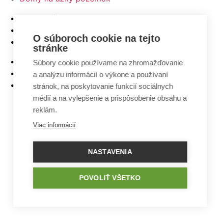
Najlacnejšie domy z ponuky
5 izbové bungalovy
O súboroch cookie na tejto
Bungalovy s rovnou strechou
stránke
Bungalovy s garážou
Súbory cookie používame na zhromažďovanie
Bungalovy s terasou
a analýzu informácií o výkone a používaní
Bungalovy v tvare L
stránok, na poskytovanie funkcií sociálnych
médií a na vylepšenie a prispôsobenie obsahu a
reklám.
Viac informácií
NASTAVENIA
POVOLIŤ VŠETKO