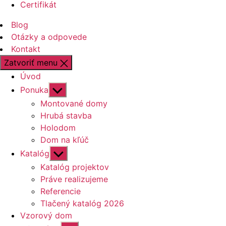
Certifikát
Blog
Otázky a odpovede
Kontakt
Zatvoriť menu
Úvod
Zobraziť
Ponuka
druhú
Montované domy
úroveň
Hrubá stavba
navigácie
Holodom
Dom na kľúč
Zobraziť
Katalóg
druhú
Katalóg projektov
úroveň
Práve realizujeme
navigácie
Referencie
Tlačený katalóg 2026
Vzorový dom