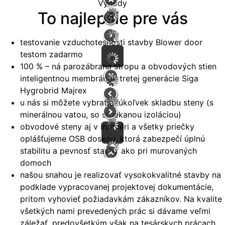
Výhody
To najlepšie pre vás
testovanie vzduchotesnosti stavby Blower door
testom zadarmo
100 % – ná parozábrana stropu a obvodových stien
inteligentnou membránou tretej generácie Siga
Hygrobrid Majrex
u nás si môžete vybrať akúkoľvek skladbu steny (s
minerálnou vatou, so striekanou izoláciou)
obvodové steny aj v interiéri a všetky priečky
oplášťujeme OSB doskou, ktorá zabezpečí úplnú
stabilitu a pevnosť stavby ako pri murovaných
domoch
našou snahou je realizovať vysokokvalitné stavby na
podklade vypracovanej projektovej dokumentácie,
pritom vyhovieť požiadavkám zákazníkov. Na kvalite
všetkých nami prevedených prác si dávame veľmi
záležať, predovšetkým však na tesárskych prácach,