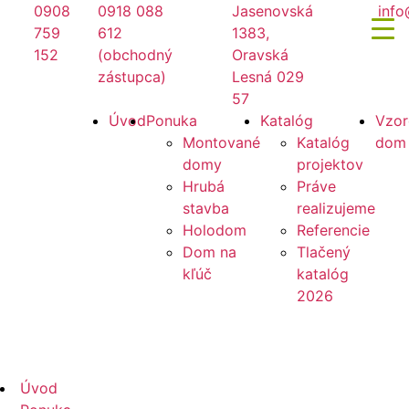
Preskočiť
0908
0918 088
Jasenovská
info
na
759
612
1383,
obsah
152
(obchodný
Oravská
zástupca)
Lesná 029
57
Mirano
Úvod
Ponuka
Katalóg
Vzor
Montované
Katalóg
dom
domy
projektov
Hrubá
Práve
stavba
realizujeme
Holodom
Referencie
Dom na
Tlačený
kľúč
katalóg
2026
Mirano
Úvod