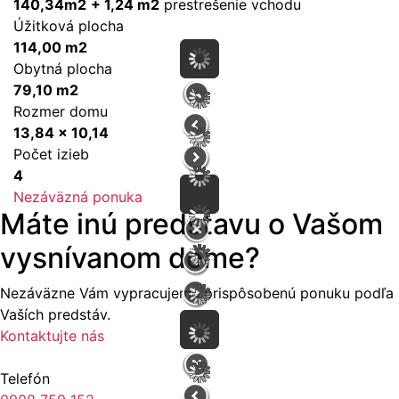
140,34m2
+ 1,24 m2
prestrešenie vchodu
Úžitková plocha
114,00 m2
Obytná plocha
79,10 m2
Rozmer domu
13,84 x 10,14
Počet izieb
4
Nezáväzná ponuka
Máte inú predstavu o Vašom
vysnívanom dome?
Nezáväzne Vám vypracujeme prispôsobenú ponuku podľa
Vaších predstáv.
Kontaktujte nás
Telefón