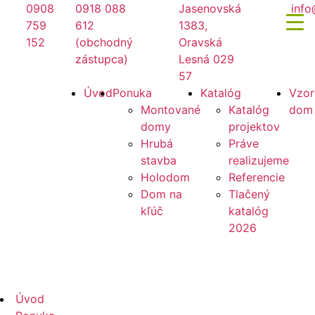
Preskočiť
0908
0918 088
Jasenovská
info
na
759
612
1383,
obsah
152
(obchodný
Oravská
zástupca)
Lesná 029
57
Mirano
Úvod
Ponuka
Katalóg
Vzor
Montované
Katalóg
dom
domy
projektov
Hrubá
Práve
stavba
realizujeme
Holodom
Referencie
Dom na
Tlačený
kľúč
katalóg
2026
Mirano
Úvod