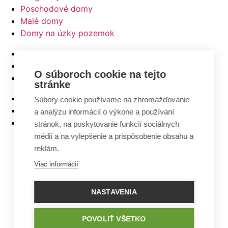
Poschodové domy
Malé domy
Domy na úzky pozemok
Najlacnejšie domy z ponuky
5 izbové bungalovy
O súboroch cookie na tejto
Bungalovy s rovnou strechou
stránke
Bungalovy s garážou
Súbory cookie používame na zhromažďovanie
Bungalovy s terasou
a analýzu informácií o výkone a používaní
Bungalovy v tvare L
stránok, na poskytovanie funkcií sociálnych
médií a na vylepšenie a prispôsobenie obsahu a
reklám.
Viac informácií
NASTAVENIA
POVOLIŤ VŠETKO