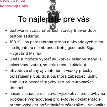
0908 759 152
Kontaktujte nás
Výhody
To najlepšie pre vás
testovanie vzduchotesnosti stavby Blower door
testom zadarmo
100 % – ná parozábrana stropu a obvodových stien
inteligentnou membránou tretej generácie Siga
Hygrobrid Majrex
u nás si môžete vybrať akúkoľvek skladbu steny (s
minerálnou vatou, so striekanou izoláciou)
obvodové steny aj v interiéri a všetky priečky
oplášťujeme OSB doskou, ktorá zabezpečí úplnú
stabilitu a pevnosť stavby ako pri murovaných
domoch
našou snahou je realizovať vysokokvalitné stavby na
podklade vypracovanej projektovej dokumentácie,
pritom vyhovieť požiadavkám zákazníkov. Na kvalite