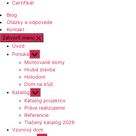
Certifikát
Blog
Otázky a odpovede
Kontakt
Zatvoriť menu
Úvod
Zobraziť
Ponuka
druhú
Montované domy
úroveň
Hrubá stavba
navigácie
Holodom
Dom na kľúč
Zobraziť
Katalóg
druhú
Katalóg projektov
úroveň
Práve realizujeme
navigácie
Referencie
Tlačený katalóg 2026
Vzorový dom