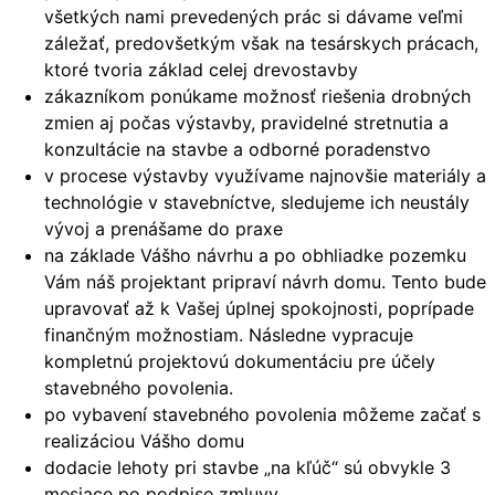
všetkých nami prevedených prác si dávame veľmi
záležať, predovšetkým však na tesárskych prácach,
ktoré tvoria základ celej drevostavby
zákazníkom ponúkame možnosť riešenia drobných
zmien aj počas výstavby, pravidelné stretnutia a
konzultácie na stavbe a odborné poradenstvo
v procese výstavby využívame najnovšie materiály a
technológie v stavebníctve, sledujeme ich neustály
vývoj a prenášame do praxe
na základe Vášho návrhu a po obhliadke pozemku
Vám náš projektant pripraví návrh domu. Tento bude
upravovať až k Vašej úplnej spokojnosti, poprípade
finančným možnostiam. Následne vypracuje
kompletnú projektovú dokumentáciu pre účely
stavebného povolenia.
po vybavení stavebného povolenia môžeme začať s
realizáciou Vášho domu
dodacie lehoty pri stavbe „na kľúč“ sú obvykle 3
mesiace po podpise zmluvy