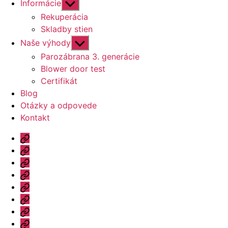
Zobraziť
Informácie
druhú
Rekuperácia
úroveň
Skladby stien
navigácie
Zobraziť
Naše výhody
druhú
Parozábrana 3. generácie
úroveň
Blower door test
navigácie
Certifikát
Blog
Otázky a odpovede
Kontakt
Úvod
Ponuka
Katalóg
Vzorový
dom
Informácie
Naše
výhody
Blog
Otázky