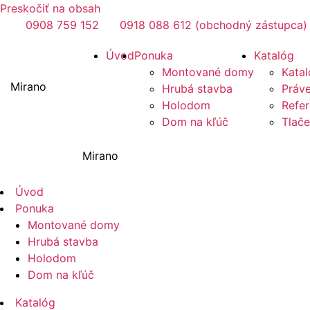
Preskočiť na obsah
0908 759 152
0918 088 612 (obchodný zástupca)
Úvod
Ponuka
Katalóg
Montované domy
Katal
Mirano
Hrubá stavba
Práve
Holodom
Refer
Dom na kľúč
Tlač
Mirano
Úvod
Ponuka
Montované domy
Hrubá stavba
Holodom
Dom na kľúč
Katalóg