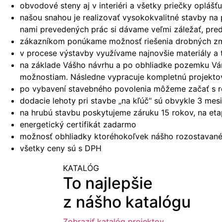
obvodové steny aj v interiéri a všetky priečky oplá
našou snahou je realizovať vysokokvalitné stavby na
nami prevedených prác si dávame veľmi záležať, pred
zákazníkom ponúkame možnosť riešenia drobných zmie
v procese výstavby využívame najnovšie materiály a 
na základe Vášho návrhu a po obhliadke pozemku Vám 
možnostiam. Následne vypracuje kompletnú projekto
po vybavení stavebného povolenia môžeme začať s r
dodacie lehoty pri stavbe „na kľúč“ sú obvykle 3 me
na hrubú stavbu poskytujeme záruku 15 rokov, na et
energetický certifikát zadarmo
možnosť obhliadky ktoréhokoľvek nášho rozostavanéh
všetky ceny sú s DPH
KATALÓG
To najlepšie
z nášho katalógu
Zobraziť katalóg projektov