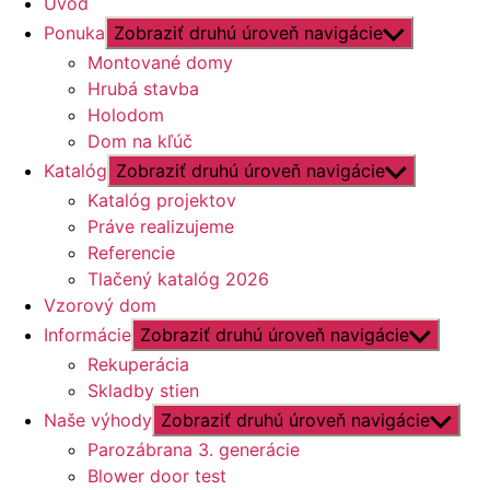
Úvod
Ponuka
Zobraziť druhú úroveň navigácie
Montované domy
Hrubá stavba
Holodom
Dom na kľúč
Katalóg
Zobraziť druhú úroveň navigácie
Katalóg projektov
Práve realizujeme
Referencie
Tlačený katalóg 2026
Vzorový dom
Informácie
Zobraziť druhú úroveň navigácie
Rekuperácia
Skladby stien
Naše výhody
Zobraziť druhú úroveň navigácie
Parozábrana 3. generácie
Blower door test