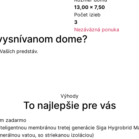
13,00 x 7,50
Počet izieb
3
Nezáväzná ponuka
 vysnívanom dome?
aších predstáv.
Výhody
To najlepšie pre vás
tom zadarmo
nteligentnou membránou tretej generácie Siga Hygrobrid M
nerálnou vatou, so striekanou izoláciou)