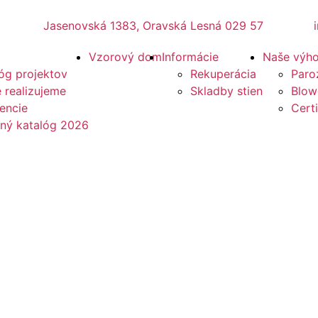
Jasenovská 1383, Oravská Lesná 029 57
Vzorový dom
Informácie
Naše výh
óg projektov
Rekuperácia
Paro
 realizujeme
Skladby stien
Blow
encie
Certi
ený katalóg 2026