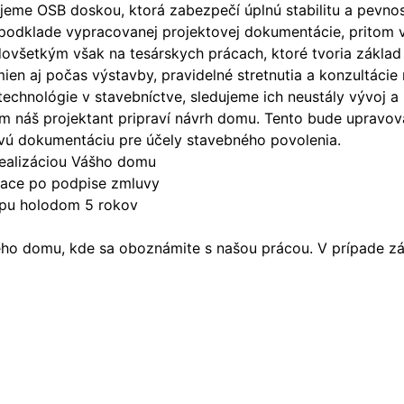
šťujeme OSB doskou, ktorá zabezpečí úplnú stabilitu a pev
 podklade vypracovanej projektovej dokumentácie, pritom 
ovšetkým však na tesárskych prácach, ktoré tvoria základ
n aj počas výstavby, pravidelné stretnutia a konzultácie
technológie v stavebníctve, sledujeme ich neustály vývoj 
náš projektant pripraví návrh domu. Tento bude upravova
vú dokumentáciu pre účely stavebného povolenia.
ealizáciou Vášho domu
siace po podpise zmluvy
apu holodom 5 rokov
o domu, kde sa oboznámite s našou prácou. V prípade záu