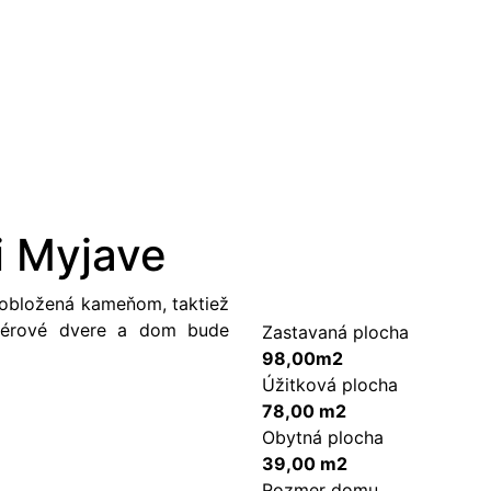
ri Myjave
 obložená kameňom, taktiež
eriérové dvere a dom bude
Zastavaná plocha
98,00m2
Úžitková plocha
78,00 m2
Obytná plocha
39,00 m2
Rozmer domu