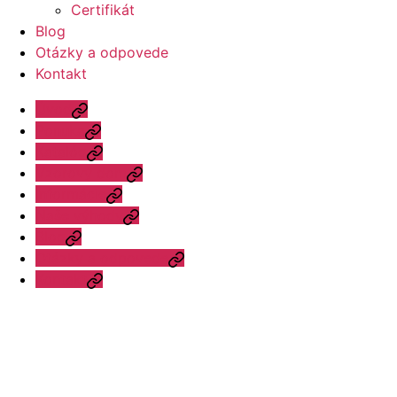
Certifikát
Blog
Otázky a odpovede
Kontakt
Úvod
Ponuka
Katalóg
Vzorový dom
Informácie
Naše výhody
Blog
Otázky a odpovede
Kontakt