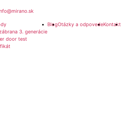
info@mirano.sk
ody
Blog
Otázky a odpovede
Kontakt
zábrana 3. generácie
er door test
fikát