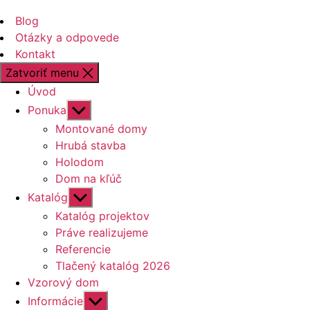
Blog
Otázky a odpovede
Kontakt
Zatvoriť menu
Úvod
Zobraziť
Ponuka
druhú
Montované domy
úroveň
Hrubá stavba
navigácie
Holodom
Dom na kľúč
Zobraziť
Katalóg
druhú
Katalóg projektov
úroveň
Práve realizujeme
navigácie
Referencie
Tlačený katalóg 2026
Vzorový dom
Zobraziť
Informácie