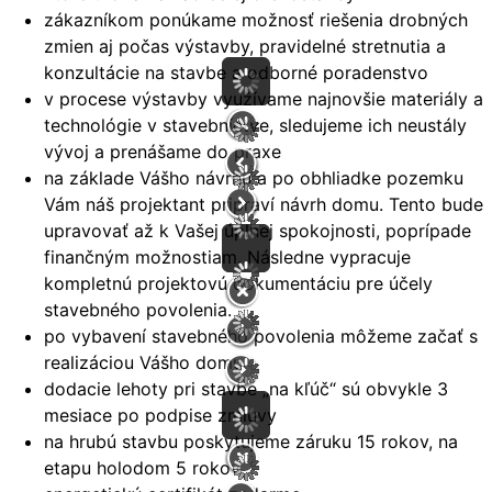
zákazníkom ponúkame možnosť riešenia drobných
zmien aj počas výstavby, pravidelné stretnutia a
konzultácie na stavbe a odborné poradenstvo
v procese výstavby využívame najnovšie materiály a
technológie v stavebníctve, sledujeme ich neustály
vývoj a prenášame do praxe
na základe Vášho návrhu a po obhliadke pozemku
Vám náš projektant pripraví návrh domu. Tento bude
upravovať až k Vašej úplnej spokojnosti, poprípade
finančným možnostiam. Následne vypracuje
kompletnú projektovú dokumentáciu pre účely
stavebného povolenia.
po vybavení stavebného povolenia môžeme začať s
realizáciou Vášho domu
dodacie lehoty pri stavbe „na kľúč“ sú obvykle 3
mesiace po podpise zmluvy
na hrubú stavbu poskytujeme záruku 15 rokov, na
etapu holodom 5 rokov