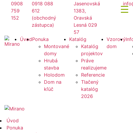
Preskočiť
0908
0918 088
Jasenovská
info
na
759
612
1383,
obsah
152
(obchodný
Oravská
zástupca)
Lesná 029
57
Mirano
Úvod
Ponuka
Katalóg
Vzorový
Inf
Montované
Katalóg
dom
domy
projektov
Hrubá
Práve
stavba
realizujeme
Holodom
Referencie
Dom na
Tlačený
kľúč
katalóg
2026
Mirano
Úvod
Ponuka