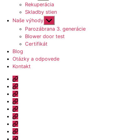
druhú
Rekuperácia
úroveň
Skladby stien
navigácie
Zobraziť
Naše výhody
druhú
Parozábrana 3. generácie
úroveň
Blower door test
navigácie
Certifikát
Blog
Otázky a odpovede
Kontakt
Úvod
Ponuka
Katalóg
Vzorový
dom
Informácie
Naše
výhody
Blog
Otázky
a
Kontakt