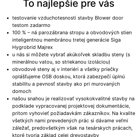
To najlepšie pre vás
testovanie vzduchotesnosti stavby Blower door
testom zadarmo
100 % – ná parozábrana stropu a obvodových stien
inteligentnou membránou tretej generácie Siga
Hygrobrid Majrex
u nás si môžete vybrať akúkoľvek skladbu steny (s
minerálnou vatou, so striekanou izoláciou)
obvodové steny aj v interiéri a všetky priečky
oplášťujeme OSB doskou, ktorá zabezpečí úplnú
stabilitu a pevnosť stavby ako pri murovaných
domoch
našou snahou je realizovať vysokokvalitné stavby na
podklade vypracovanej projektovej dokumentácie,
pritom vyhovieť požiadavkám zákazníkov. Na kvalite
všetkých nami prevedených prác si dávame veľmi
záležať, predovšetkým však na tesárskych prácach,
ktoré tvoria základ celej drevostavby