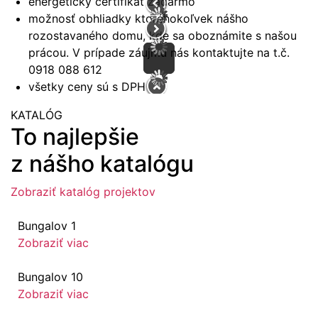
energetický certifikát zadarmo
možnosť obhliadky ktoréhokoľvek nášho
rozostavaného domu, kde sa oboznámite s našou
prácou. V prípade záujmu nás kontaktujte na t.č.
0918 088 612
všetky ceny sú s DPH
KATALÓG
To najlepšie
z nášho katalógu
Zobraziť katalóg projektov
Bungalov 1
Zobraziť viac
Bungalov 10
Zobraziť viac