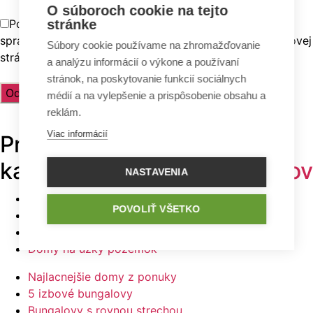
O súboroch cookie na tejto
Použitím tohto formulára súhlasíte s ukladaním a
stránke
spracovaním vašich údajov prostredníctvom tejto webovej
Súbory cookie používame na zhromažďovanie
stránky.
a analýzu informácií o výkone a používaní
stránok, na poskytovanie funkcií sociálnych
médií a na vylepšenie a prispôsobenie obsahu a
reklám.
Viac informácií
Prehľadávajte v
TOP
kategóriách -
projekty domov
NASTAVENIA
Bungalovy
POVOLIŤ VŠETKO
Poschodové domy
Malé domy
Domy na úzky pozemok
Najlacnejšie domy z ponuky
5 izbové bungalovy
Bungalovy s rovnou strechou