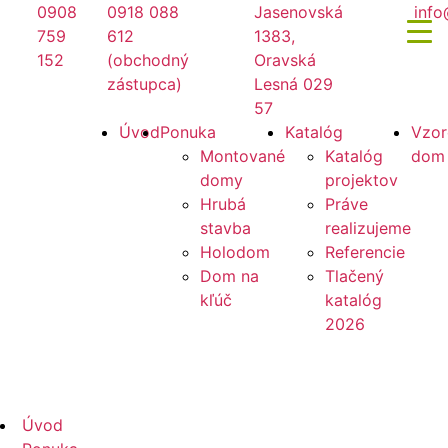
Preskočiť
0908
0918 088
Jasenovská
info
na
759
612
1383,
obsah
152
(obchodný
Oravská
zástupca)
Lesná 029
57
Mirano
Úvod
Ponuka
Katalóg
Vzor
Montované
Katalóg
dom
domy
projektov
Hrubá
Práve
stavba
realizujeme
Holodom
Referencie
Dom na
Tlačený
kľúč
katalóg
2026
Mirano
Úvod