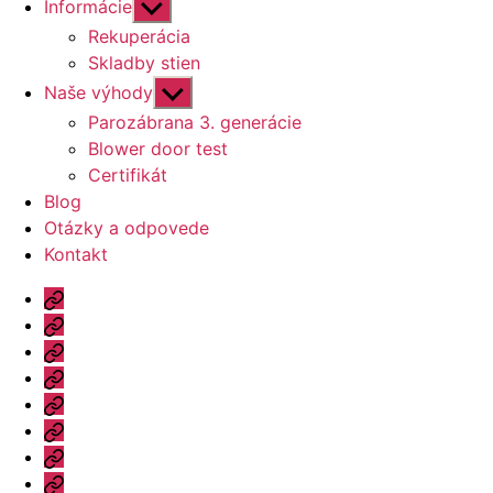
Zobraziť
Informácie
druhú
Rekuperácia
úroveň
Skladby stien
navigácie
Zobraziť
Naše výhody
druhú
Parozábrana 3. generácie
úroveň
Blower door test
navigácie
Certifikát
Blog
Otázky a odpovede
Kontakt
Úvod
Ponuka
Katalóg
Vzorový
dom
Informácie
Naše
výhody
Blog
Otázky