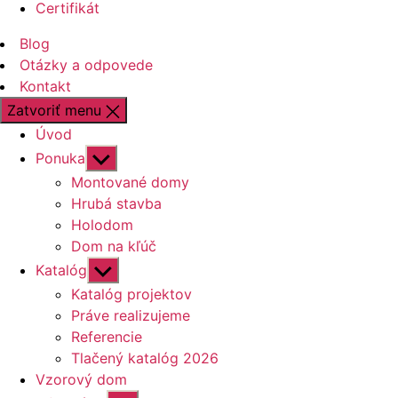
Certifikát
Blog
Otázky a odpovede
Kontakt
Zatvoriť menu
Úvod
Zobraziť
Ponuka
druhú
Montované domy
úroveň
Hrubá stavba
navigácie
Holodom
Dom na kľúč
Zobraziť
Katalóg
druhú
Katalóg projektov
úroveň
Práve realizujeme
navigácie
Referencie
Tlačený katalóg 2026
Vzorový dom