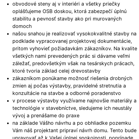
obvodové steny aj v interiéri a všetky priečky
oplášťujeme OSB doskou, ktorá zabezpečí úplnú
stabilitu a pevnosť stavby ako pri murovaných
domoch
našou snahou je realizovať vysokokvalitné stavby na
podklade vypracovanej projektovej dokumentácie,
pritom vyhovieť požiadavkám zákazníkov. Na kvalite
všetkých nami prevedených prác si dávame veľmi
záležať, predovšetkým však na tesárskych prácach,
ktoré tvoria základ celej drevostavby
zákazníkom ponúkame možnosť riešenia drobných
zmien aj počas výstavby, pravidelné stretnutia a
konzultácie na stavbe a odborné poradenstvo
v procese výstavby využívame najnovšie materiály a
technológie v stavebníctve, sledujeme ich neustály
vývoj a prenášame do praxe
na základe Vášho návrhu a po obhliadke pozemku
Vám náš projektant pripraví návrh domu. Tento bude
upravovať až k Vašej úplnej spokojnosti, poprípade