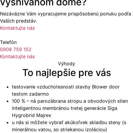
vysnívanom dome?
Nezáväzne Vám vypracujeme prispôsobenú ponuku podľa
Vaších predstáv.
Kontaktujte nás
Telefón
0908 759 152
Kontaktujte nás
Výhody
To najlepšie pre vás
testovanie vzduchotesnosti stavby Blower door
testom zadarmo
100 % – ná parozábrana stropu a obvodových stien
inteligentnou membránou tretej generácie Siga
Hygrobrid Majrex
u nás si môžete vybrať akúkoľvek skladbu steny (s
minerálnou vatou, so striekanou izoláciou)