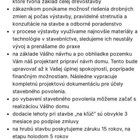
ktoré tvoria základ celej drevostavby
zákazníkom ponúkame možnosť riešenia drobných
zmien aj počas výstavby, pravidelné stretnutia a
konzultácie na stavbe a odborné poradenstvo
v procese výstavby využívame najnovšie materiály a
technológie v stavebníctve, sledujeme ich neustály
vývoj a prenášame do praxe
na základe Vášho návrhu a po obhliadke pozemku
Vám náš projektant pripraví návrh domu. Tento bude
upravovať až k Vašej úplnej spokojnosti, poprípade
finančným možnostiam. Následne vypracuje
kompletnú projektovú dokumentáciu pre účely
stavebného povolenia.
po vybavení stavebného povolenia môžeme začať s
realizáciou Vášho domu
dodacie lehoty pri stavbe „na kľúč“ sú obvykle 3
mesiace po podpise zmluvy
na hrubú stavbu poskytujeme záruku 15 rokov, na
etapu holodom 5 rokov