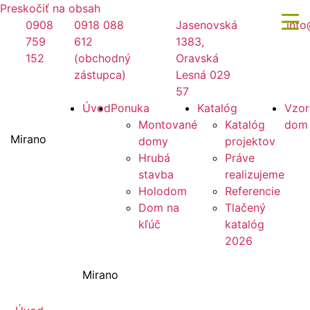
Preskočiť na obsah
0908
0918 088
Jasenovská
info
759
612
1383,
152
(obchodný
Oravská
zástupca)
Lesná 029
57
Úvod
Ponuka
Katalóg
Vzor
Montované
Katalóg
dom
Mirano
domy
projektov
Hrubá
Práve
stavba
realizujeme
Holodom
Referencie
Dom na
Tlačený
kľúč
katalóg
2026
Mirano