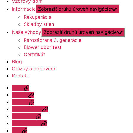
Vzorový dom
Informácie
Zobraziť druhú úroveň navigácie
Rekuperácia
Skladby stien
Naše výhody
Zobraziť druhú úroveň navigácie
Parozábrana 3. generácie
Blower door test
Certifikát
Blog
Otázky a odpovede
Kontakt
Úvod
Ponuka
Katalóg
Vzorový dom
Informácie
Naše výhody
Blog