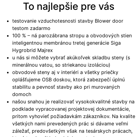
To najlepšie pre vás
testovanie vzduchotesnosti stavby Blower door
testom zadarmo
100 % – ná parozábrana stropu a obvodových stien
inteligentnou membránou tretej generácie Siga
Hygrobrid Majrex
u nás si môžete vybrať akúkoľvek skladbu steny (s
minerálnou vatou, so striekanou izoláciou)
obvodové steny aj v interiéri a všetky priečky
oplášťujeme OSB doskou, ktorá zabezpečí úplnú
stabilitu a pevnosť stavby ako pri murovaných
domoch
našou snahou je realizovať vysokokvalitné stavby na
podklade vypracovanej projektovej dokumentácie,
pritom vyhovieť požiadavkám zákazníkov. Na kvalite
všetkých nami prevedených prác si dávame veľmi
záležať, predovšetkým však na tesárskych prácach,