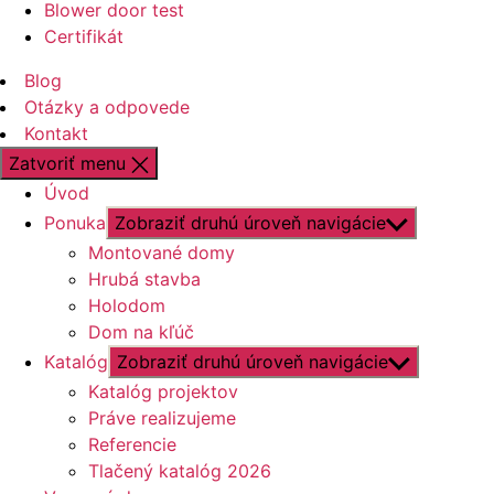
Blower door test
Certifikát
Blog
Otázky a odpovede
Kontakt
Zatvoriť menu
Úvod
Ponuka
Zobraziť druhú úroveň navigácie
Montované domy
Hrubá stavba
Holodom
Dom na kľúč
Katalóg
Zobraziť druhú úroveň navigácie
Katalóg projektov
Práve realizujeme
Referencie
Tlačený katalóg 2026