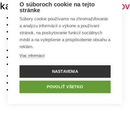
kategóriách -
projekty domov
O súboroch cookie na tejto
stránke
Bungalovy
Súbory cookie používame na zhromažďovanie
Poschodové domy
a analýzu informácií o výkone a používaní
Malé domy
stránok, na poskytovanie funkcií sociálnych
Domy na úzky pozemok
médií a na vylepšenie a prispôsobenie obsahu a
reklám.
Najlacnejšie domy z ponuky
Viac informácií
5 izbové bungalovy
Bungalovy s rovnou strechou
NASTAVENIA
Bungalovy s garážou
Bungalovy s terasou
POVOLIŤ VŠETKO
Bungalovy v tvare L