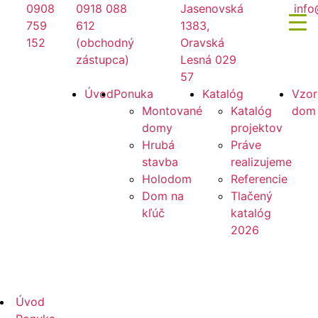
Preskočiť
0908
0918 088
Jasenovská
info
na
759
612
1383,
obsah
152
(obchodný
Oravská
zástupca)
Lesná 029
57
Mirano
Úvod
Ponuka
Katalóg
Vzor
Montované
Katalóg
dom
domy
projektov
Hrubá
Práve
stavba
realizujeme
Holodom
Referencie
Dom na
Tlačený
kľúč
katalóg
2026
Mirano
Úvod