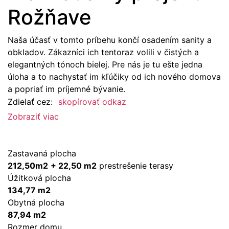
Rožňave
Naša účasť v tomto príbehu končí osadením sanity a
obkladov. Zákazníci ich tentoraz volili v čistých a
elegantných tónoch bielej. Pre nás je tu ešte jedna
úloha a to nachystať im kľúčiky od ich nového domova
a popriať im príjemné bývanie.
Zdielať cez:
skopírovať odkaz
Zobraziť viac
Zastavaná plocha
212,50m2
+ 22,50 m2
prestrešenie terasy
Úžitková plocha
134,77 m2
Obytná plocha
87,94 m2
Rozmer domu