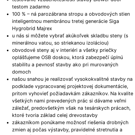
testom zadarmo
100 % – ná parozábrana stropu a obvodových stien
inteligentnou membránou tretej generácie Siga
Hygrobrid Majrex
u nás si môžete vybrať akúkoľvek skladbu steny (s
minerálnou vatou, so striekanou izoláciou)
obvodové steny aj v interiéri a všetky priečky
oplášťujeme OSB doskou, ktorá zabezpečí úplnú
stabilitu a pevnosť stavby ako pri murovaných
domoch
našou snahou je realizovať vysokokvalitné stavby na
podklade vypracovanej projektovej dokumentácie,
pritom vyhovieť požiadavkám zákazníkov. Na kvalite
všetkých nami prevedených prác si dávame veľmi
záležať, predovšetkým však na tesárskych prácach,
ktoré tvoria základ celej drevostavby
zákazníkom ponúkame možnosť riešenia drobných
zmien aj počas výstavby, pravidelné stretnutia a