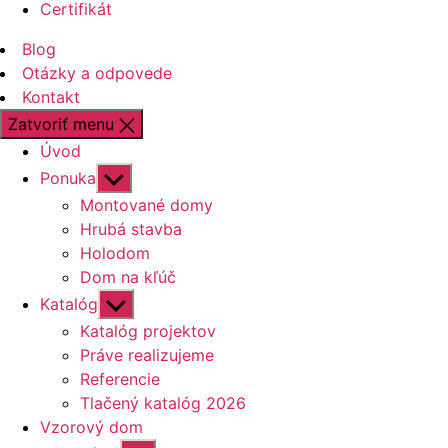
Certifikát
Blog
Otázky a odpovede
Kontakt
Zatvoriť menu
Úvod
Zobraziť
Ponuka
druhú
Montované domy
úroveň
Hrubá stavba
navigácie
Holodom
Dom na kľúč
Zobraziť
Katalóg
druhú
Katalóg projektov
úroveň
Práve realizujeme
navigácie
Referencie
Tlačený katalóg 2026
Vzorový dom