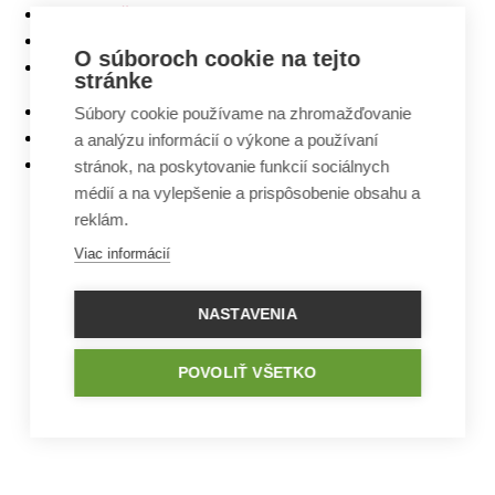
Najlacnejšie domy z ponuky
5 izbové bungalovy
O súboroch cookie na tejto
Bungalovy s rovnou strechou
stránke
Bungalovy s garážou
Súbory cookie používame na zhromažďovanie
Bungalovy s terasou
a analýzu informácií o výkone a používaní
Bungalovy v tvare L
stránok, na poskytovanie funkcií sociálnych
médií a na vylepšenie a prispôsobenie obsahu a
reklám.
Viac informácií
NASTAVENIA
POVOLIŤ VŠETKO