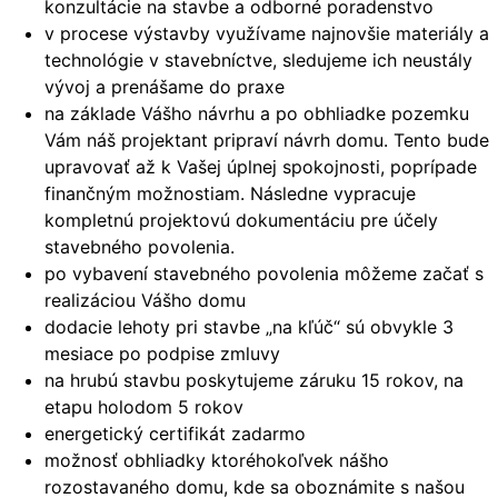
konzultácie na stavbe a odborné poradenstvo
v procese výstavby využívame najnovšie materiály a
technológie v stavebníctve, sledujeme ich neustály
vývoj a prenášame do praxe
na základe Vášho návrhu a po obhliadke pozemku
Vám náš projektant pripraví návrh domu. Tento bude
upravovať až k Vašej úplnej spokojnosti, poprípade
finančným možnostiam. Následne vypracuje
kompletnú projektovú dokumentáciu pre účely
stavebného povolenia.
po vybavení stavebného povolenia môžeme začať s
realizáciou Vášho domu
dodacie lehoty pri stavbe „na kľúč“ sú obvykle 3
mesiace po podpise zmluvy
na hrubú stavbu poskytujeme záruku 15 rokov, na
etapu holodom 5 rokov
energetický certifikát zadarmo
možnosť obhliadky ktoréhokoľvek nášho
rozostavaného domu, kde sa oboznámite s našou