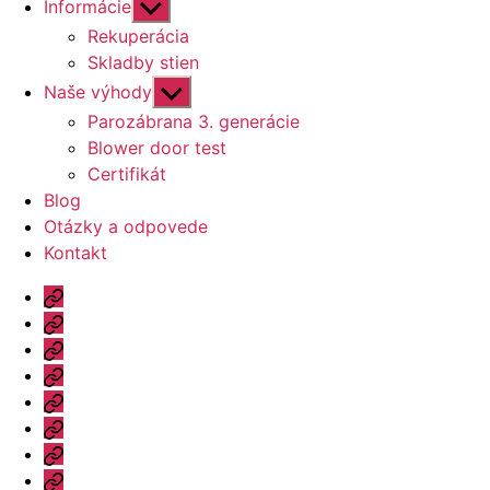
Zobraziť
Informácie
druhú
Rekuperácia
úroveň
Skladby stien
navigácie
Zobraziť
Naše výhody
druhú
Parozábrana 3. generácie
úroveň
Blower door test
navigácie
Certifikát
Blog
Otázky a odpovede
Kontakt
Úvod
Ponuka
Katalóg
Vzorový
dom
Informácie
Naše
výhody
Blog
Otázky