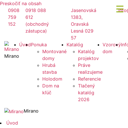
Preskočiť na obsah
0908
0918 088
Jasenovská
info
759
612
1383,
152
(obchodný
Oravská
zástupca)
Lesná 029
57
Úvod
Ponuka
Katalóg
Vzorový
Inf
Montované
Katalóg
dom
Mirano
domy
projektov
Hrubá
Práve
stavba
realizujeme
Holodom
Referencie
Dom na
Tlačený
kľúč
katalóg
2026
Mirano
Úvod