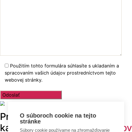
Použitím tohto formulára súhlasíte s ukladaním a
spracovaním vašich údajov prostredníctvom tejto
webovej stránky.
Prehľadávajte v
TOP
O súboroch cookie na tejto
stránke
kategóriách -
projekty domov
Súbory cookie používame na zhromažďovanie