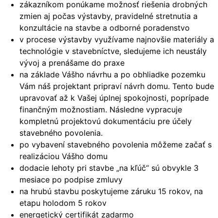
zákazníkom ponúkame možnosť riešenia drobných
zmien aj počas výstavby, pravidelné stretnutia a
konzultácie na stavbe a odborné poradenstvo
v procese výstavby využívame najnovšie materiály a
technológie v stavebníctve, sledujeme ich neustály
vývoj a prenášame do praxe
na základe Vášho návrhu a po obhliadke pozemku
Vám náš projektant pripraví návrh domu. Tento bude
upravovať až k Vašej úplnej spokojnosti, poprípade
finančným možnostiam. Následne vypracuje
kompletnú projektovú dokumentáciu pre účely
stavebného povolenia.
po vybavení stavebného povolenia môžeme začať s
realizáciou Vášho domu
dodacie lehoty pri stavbe „na kľúč“ sú obvykle 3
mesiace po podpise zmluvy
na hrubú stavbu poskytujeme záruku 15 rokov, na
etapu holodom 5 rokov
energetický certifikát zadarmo