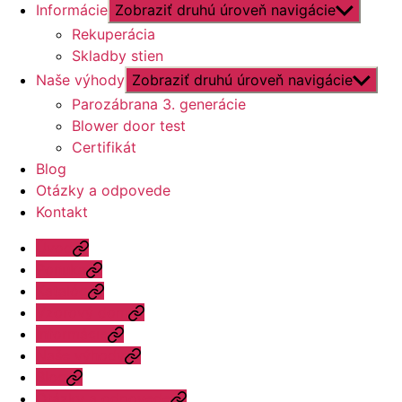
Informácie
Zobraziť druhú úroveň navigácie
Rekuperácia
Skladby stien
Naše výhody
Zobraziť druhú úroveň navigácie
Parozábrana 3. generácie
Blower door test
Certifikát
Blog
Otázky a odpovede
Kontakt
Úvod
Ponuka
Katalóg
Vzorový dom
Informácie
Naše výhody
Blog
Otázky a odpovede