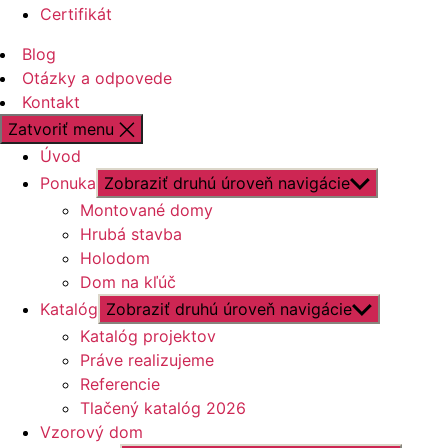
Certifikát
Blog
Otázky a odpovede
Kontakt
Zatvoriť menu
Úvod
Ponuka
Zobraziť druhú úroveň navigácie
Montované domy
Hrubá stavba
Holodom
Dom na kľúč
Katalóg
Zobraziť druhú úroveň navigácie
Katalóg projektov
Práve realizujeme
Referencie
Tlačený katalóg 2026
Vzorový dom