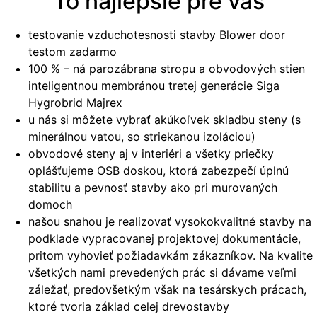
To najlepšie pre vás
testovanie vzduchotesnosti stavby Blower door
testom zadarmo
100 % – ná parozábrana stropu a obvodových stien
inteligentnou membránou tretej generácie Siga
Hygrobrid Majrex
u nás si môžete vybrať akúkoľvek skladbu steny (s
minerálnou vatou, so striekanou izoláciou)
obvodové steny aj v interiéri a všetky priečky
oplášťujeme OSB doskou, ktorá zabezpečí úplnú
stabilitu a pevnosť stavby ako pri murovaných
domoch
našou snahou je realizovať vysokokvalitné stavby na
podklade vypracovanej projektovej dokumentácie,
pritom vyhovieť požiadavkám zákazníkov. Na kvalite
všetkých nami prevedených prác si dávame veľmi
záležať, predovšetkým však na tesárskych prácach,
ktoré tvoria základ celej drevostavby