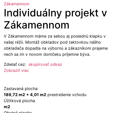
Zákamennom
Individuálny projekt v
Zákamennom
V Zákamennom máme za sebou aj poslednú klapku v
našej réžii. Montáž obkladov pod taktovkou nášho
obkladača dopadla na výbornú a zákazníkom prajeme
nech sa im v novom domčeku príjemne býva.
Zdielať cez:
skopírovať odkaz
Zobraziť viac
Zastavaná plocha
189,72 m2
+ 4,01 m2
prestrešenie vchodu
Úžitková plocha
m2
Obytná plocha