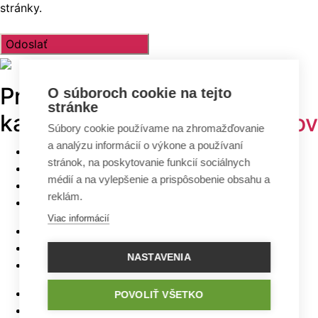
stránky.
Prehľadávajte v
TOP
O súboroch cookie na tejto
stránke
kategóriách -
projekty domov
Súbory cookie používame na zhromažďovanie
a analýzu informácií o výkone a používaní
Bungalovy
stránok, na poskytovanie funkcií sociálnych
Poschodové domy
médií a na vylepšenie a prispôsobenie obsahu a
Malé domy
reklám.
Domy na úzky pozemok
Viac informácií
Najlacnejšie domy z ponuky
5 izbové bungalovy
NASTAVENIA
Bungalovy s rovnou strechou
Bungalovy s garážou
POVOLIŤ VŠETKO
Bungalovy s terasou