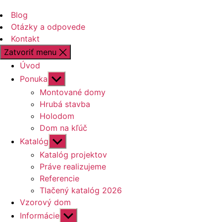
Blog
Otázky a odpovede
Kontakt
Zatvoriť menu
Úvod
Zobraziť
Ponuka
druhú
Montované domy
úroveň
Hrubá stavba
navigácie
Holodom
Dom na kľúč
Zobraziť
Katalóg
druhú
Katalóg projektov
úroveň
Práve realizujeme
navigácie
Referencie
Tlačený katalóg 2026
Vzorový dom
Zobraziť
Informácie