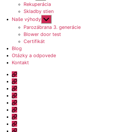
druhú
Rekuperácia
úroveň
Skladby stien
navigácie
Zobraziť
Naše výhody
druhú
Parozábrana 3. generácie
úroveň
Blower door test
navigácie
Certifikát
Blog
Otázky a odpovede
Kontakt
Úvod
Ponuka
Katalóg
Vzorový
dom
Informácie
Naše
výhody
Blog
Otázky
a
Kontakt