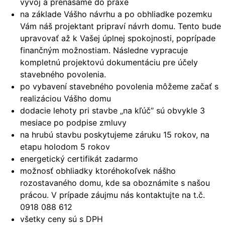
vývoj a prenášame do praxe
na základe Vášho návrhu a po obhliadke pozemku
Vám náš projektant pripraví návrh domu. Tento bude
upravovať až k Vašej úplnej spokojnosti, poprípade
finančným možnostiam. Následne vypracuje
kompletnú projektovú dokumentáciu pre účely
stavebného povolenia.
po vybavení stavebného povolenia môžeme začať s
realizáciou Vášho domu
dodacie lehoty pri stavbe „na kľúč“ sú obvykle 3
mesiace po podpise zmluvy
na hrubú stavbu poskytujeme záruku 15 rokov, na
etapu holodom 5 rokov
energetický certifikát zadarmo
možnosť obhliadky ktoréhokoľvek nášho
rozostavaného domu, kde sa oboznámite s našou
prácou. V prípade záujmu nás kontaktujte na t.č.
0918 088 612
všetky ceny sú s DPH