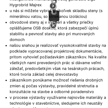
Hygrobrid Majrex
u nás si môžete vybrať akúkoľvek skladbu steny (s
minerálnou vatou, so striekanou izoláciou)
obvodové steny aj v interiéri a všetky priečky
oplášťujeme OSB doskou, ktorá zabezpečí úplnú
stabilitu a pevnosť stavby ako pri murovaných
domoch
našou snahou je realizovať vysokokvalitné stavby na
podklade vypracovanej projektovej dokumentácie,
pritom vyhovieť požiadavkám zákazníkov. Na kvalite
všetkých nami prevedených prác si dávame veľmi
záležať, predovšetkým však na tesárskych prácach,
ktoré tvoria základ celej drevostavby
zákazníkom ponúkame možnosť riešenia drobných
zmien aj počas výstavby, pravidelné stretnutia a
konzultácie na stavbe a odborné poradenstvo
v procese výstavby využívame najnovšie materiály a
technológie v stavebníctve, sledujeme ich neustály