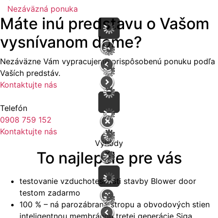
Nezáväzná ponuka
Máte inú predstavu o Vašom
vysnívanom dome?
Nezáväzne Vám vypracujeme prispôsobenú ponuku podľa
Vaších predstáv.
Kontaktujte nás
Telefón
0908 759 152
Kontaktujte nás
Výhody
To najlepšie pre vás
testovanie vzduchotesnosti stavby Blower door
testom zadarmo
100 % – ná parozábrana stropu a obvodových stien
inteligentnou membránou tretej generácie Siga