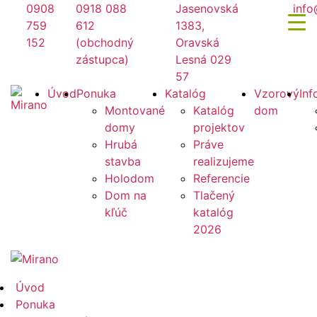
Preskočiť
0908
0918 088
Jasenovská
info
na
759
612
1383,
obsah
152
(obchodný
Oravská
zástupca)
Lesná 029
57
Mirano
Úvod
Ponuka
Katalóg
Vzorový
Inf
Montované
Katalóg
dom
domy
projektov
Hrubá
Práve
stavba
realizujeme
Holodom
Referencie
Dom na
Tlačený
kľúč
katalóg
2026
Mirano
Úvod
Ponuka