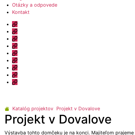
Otázky a odpovede
Kontakt
Úvod
Ponuka
Katalóg
Vzorový
dom
Informácie
Naše
výhody
Blog
Otázky
a
Kontakt
odpovede
Katalóg projektov
Projekt v Dovalove
Projekt v Dovalove
Výstavba tohto domčeku je na konci. Majiteľom prajeme 