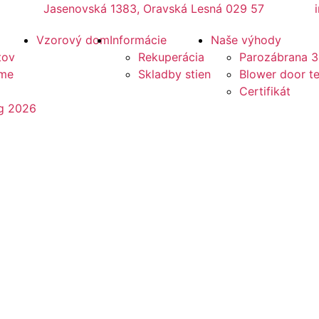
Jasenovská 1383, Oravská Lesná 029 57
Vzorový dom
Informácie
Naše výhody
tov
Rekuperácia
Parozábrana 3
eme
Skladby stien
Blower door te
Certifikát
óg 2026