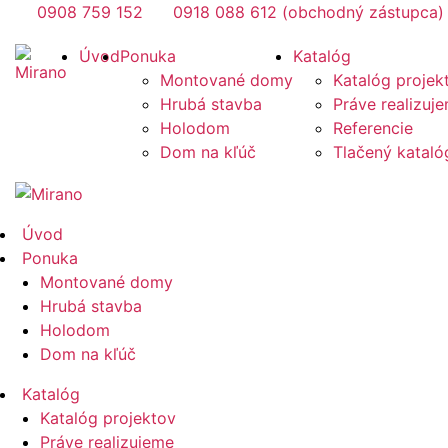
Preskočiť
0908 759 152
0918 088 612 (obchodný zástupca)
na
Mirano
Úvod
Ponuka
Katalóg
obsah
Montované domy
Katalóg projek
Hrubá stavba
Práve realizuj
Holodom
Referencie
Dom na kľúč
Tlačený katal
Mirano
Úvod
Ponuka
Montované domy
Hrubá stavba
Holodom
Dom na kľúč
Katalóg
Katalóg projektov
Práve realizujeme