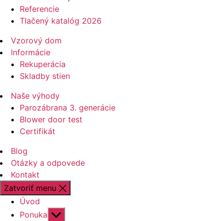
Referencie
Tlačený katalóg 2026
Vzorový dom
Informácie
Rekuperácia
Skladby stien
Naše výhody
Parozábrana 3. generácie
Blower door test
Certifikát
Blog
Otázky a odpovede
Kontakt
Zatvoriť menu
Úvod
Zobraziť
Ponuka