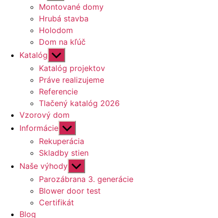
druhú
Montované domy
úroveň
Hrubá stavba
navigácie
Holodom
Dom na kľúč
Zobraziť
Katalóg
druhú
Katalóg projektov
úroveň
Práve realizujeme
navigácie
Referencie
Tlačený katalóg 2026
Vzorový dom
Zobraziť
Informácie
druhú
Rekuperácia
úroveň
Skladby stien
navigácie
Zobraziť
Naše výhody
druhú
Parozábrana 3. generácie
úroveň
Blower door test
navigácie
Certifikát
Blog