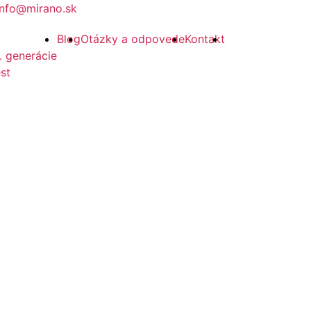
info@mirano.sk
Blog
Otázky a odpovede
Kontakt
. generácie
st