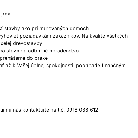
ajrex
nosť stavby ako pri murovaných domoch
vyhovieť požiadavkám zákazníkov. Na kvalite všetkých
 celej drevostavby
 na stavbe a odborné poradenstvo
a prenášame do praxe
ť až k Vašej úplnej spokojnosti, poprípade finančným
jmu nás kontaktujte na t.č. 0918 088 612