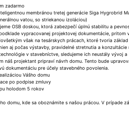
tom zadarmo
nteligentnou membránou tretej generácie Siga Hygrobrid M
nerálnou vatou, so striekanou izoláciou)
šťujeme OSB doskou, ktorá zabezpečí úplnú stabilitu a pev
 podklade vypracovanej projektovej dokumentácie, pritom 
ovšetkým však na tesárskych prácach, ktoré tvoria základ
n aj počas výstavby, pravidelné stretnutia a konzultácie
technológie v stavebníctve, sledujeme ich neustály vývoj 
náš projektant pripraví návrh domu. Tento bude upravova
vú dokumentáciu pre účely stavebného povolenia.
ealizáciou Vášho domu
siace po podpise zmluvy
apu holodom 5 rokov
o domu, kde sa oboznámite s našou prácou. V prípade záu