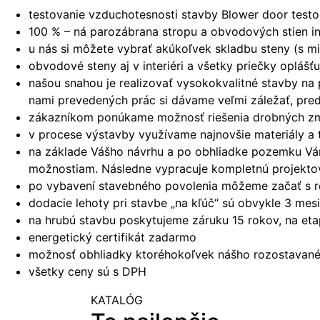
testovanie vzduchotesnosti stavby Blower door tes
100 % – ná parozábrana stropu a obvodových stien i
u nás si môžete vybrať akúkoľvek skladbu steny (s mi
obvodové steny aj v interiéri a všetky priečky oplá
našou snahou je realizovať vysokokvalitné stavby na
nami prevedených prác si dávame veľmi záležať, pred
zákazníkom ponúkame možnosť riešenia drobných zmie
v procese výstavby využívame najnovšie materiály a 
na základe Vášho návrhu a po obhliadke pozemku Vám 
možnostiam. Následne vypracuje kompletnú projekto
po vybavení stavebného povolenia môžeme začať s r
dodacie lehoty pri stavbe „na kľúč“ sú obvykle 3 me
na hrubú stavbu poskytujeme záruku 15 rokov, na et
energetický certifikát zadarmo
možnosť obhliadky ktoréhokoľvek nášho rozostavanéh
všetky ceny sú s DPH
KATALÓG