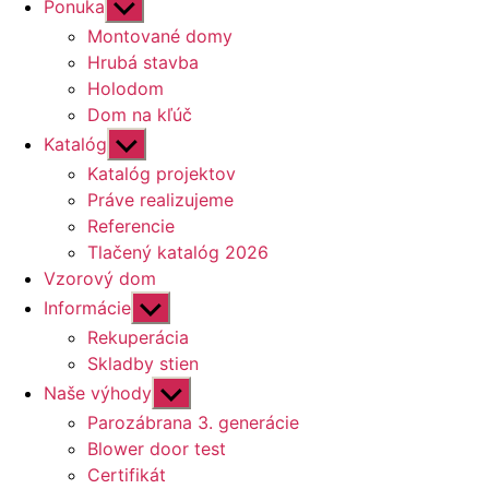
Zobraziť
Ponuka
druhú
Montované domy
úroveň
Hrubá stavba
navigácie
Holodom
Dom na kľúč
Zobraziť
Katalóg
druhú
Katalóg projektov
úroveň
Práve realizujeme
navigácie
Referencie
Tlačený katalóg 2026
Vzorový dom
Zobraziť
Informácie
druhú
Rekuperácia
úroveň
Skladby stien
navigácie
Zobraziť
Naše výhody
druhú
Parozábrana 3. generácie
úroveň
Blower door test
navigácie
Certifikát