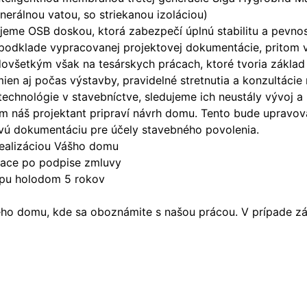
nerálnou vatou, so striekanou izoláciou)
šťujeme OSB doskou, ktorá zabezpečí úplnú stabilitu a pev
 podklade vypracovanej projektovej dokumentácie, pritom 
ovšetkým však na tesárskych prácach, ktoré tvoria základ
n aj počas výstavby, pravidelné stretnutia a konzultácie
technológie v stavebníctve, sledujeme ich neustály vývoj 
náš projektant pripraví návrh domu. Tento bude upravova
vú dokumentáciu pre účely stavebného povolenia.
ealizáciou Vášho domu
siace po podpise zmluvy
apu holodom 5 rokov
o domu, kde sa oboznámite s našou prácou. V prípade záu