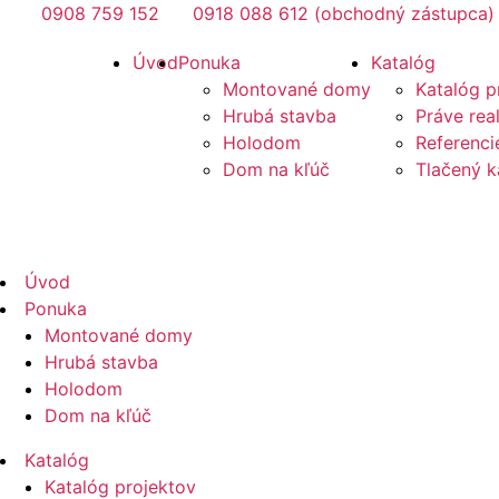
Preskočiť
0908 759 152
0918 088 612 (obchodný zástupca)
na
Mirano
Úvod
Ponuka
Katalóg
obsah
Montované domy
Katalóg p
Hrubá stavba
Práve rea
Holodom
Referenci
Dom na kľúč
Tlačený k
Mirano
Úvod
Ponuka
Montované domy
Hrubá stavba
Holodom
Dom na kľúč
Katalóg
Katalóg projektov