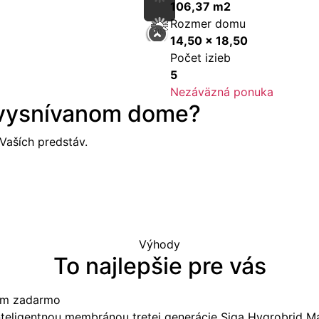
106,37 m2
Rozmer domu
14,50 x 18,50
Počet izieb
5
Nezáväzná ponuka
 vysnívanom dome?
aších predstáv.
Výhody
To najlepšie pre vás
tom zadarmo
nteligentnou membránou tretej generácie Siga Hygrobrid M