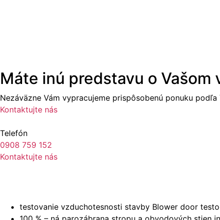
Máte inú predstavu o Vašom
Nezáväzne Vám vypracujeme prispôsobenú ponuku podľa V
Kontaktujte nás
Telefón
0908 759 152
Kontaktujte nás
testovanie vzduchotesnosti stavby Blower door tes
100 % – ná parozábrana stropu a obvodových stien i