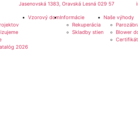
Jasenovská 1383, Oravská Lesná 029 57
Vzorový dom
Informácie
Naše výhody
rojektov
Rekuperácia
Parozábr
lizujeme
Skladby stien
Blower do
e
Certifikát
atalóg 2026