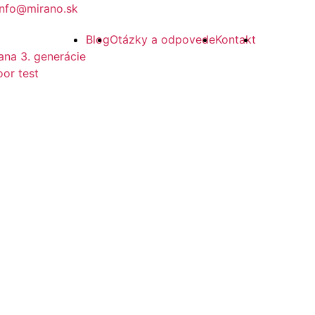
info@mirano.sk
Blog
Otázky a odpovede
Kontakt
ana 3. generácie
or test