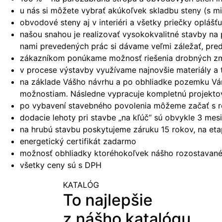
u nás si môžete vybrať akúkoľvek skladbu steny (s mi
obvodové steny aj v interiéri a všetky priečky oplá
našou snahou je realizovať vysokokvalitné stavby na
nami prevedených prác si dávame veľmi záležať, pred
zákazníkom ponúkame možnosť riešenia drobných zmie
v procese výstavby využívame najnovšie materiály a 
na základe Vášho návrhu a po obhliadke pozemku Vám 
možnostiam. Následne vypracuje kompletnú projekto
po vybavení stavebného povolenia môžeme začať s r
dodacie lehoty pri stavbe „na kľúč“ sú obvykle 3 me
na hrubú stavbu poskytujeme záruku 15 rokov, na et
energetický certifikát zadarmo
možnosť obhliadky ktoréhokoľvek nášho rozostavanéh
všetky ceny sú s DPH
KATALÓG
To najlepšie
z nášho katalógu