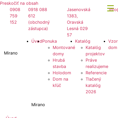
Preskočiť na obsah
0908
0918 088
Jasenovská
info
759
612
1383,
152
(obchodný
Oravská
zástupca)
Lesná 029
57
Úvod
Ponuka
Katalóg
Vzor
Montované
Katalóg
dom
Mirano
domy
projektov
Hrubá
Práve
stavba
realizujeme
Holodom
Referencie
Dom na
Tlačený
kľúč
katalóg
2026
Mirano