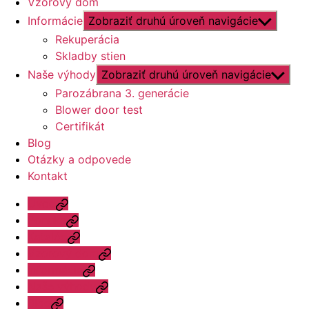
Vzorový dom
Informácie
Zobraziť druhú úroveň navigácie
Rekuperácia
Skladby stien
Naše výhody
Zobraziť druhú úroveň navigácie
Parozábrana 3. generácie
Blower door test
Certifikát
Blog
Otázky a odpovede
Kontakt
Úvod
Ponuka
Katalóg
Vzorový dom
Informácie
Naše výhody
Blog