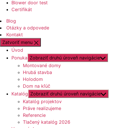
Blower door test
Certifikát
Blog
Otázky a odpovede
Kontakt
Zatvoriť menu
Úvod
Ponuka
Zobraziť druhú úroveň navigácie
Montované domy
Hrubá stavba
Holodom
Dom na kľúč
Katalóg
Zobraziť druhú úroveň navigácie
Katalóg projektov
Práve realizujeme
Referencie
Tlačený katalóg 2026