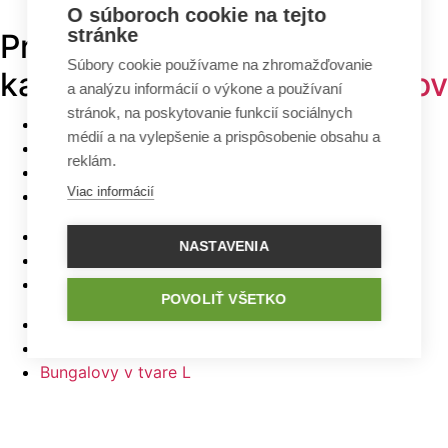
O súboroch cookie na tejto
stránke
Prehľadávajte v
TOP
Súbory cookie používame na zhromažďovanie
kategóriách -
projekty domov
a analýzu informácií o výkone a používaní
stránok, na poskytovanie funkcií sociálnych
Bungalovy
médií a na vylepšenie a prispôsobenie obsahu a
Poschodové domy
reklám.
Malé domy
Viac informácií
Domy na úzky pozemok
Najlacnejšie domy z ponuky
NASTAVENIA
5 izbové bungalovy
Bungalovy s rovnou strechou
POVOLIŤ VŠETKO
Bungalovy s garážou
Bungalovy s terasou
Bungalovy v tvare L