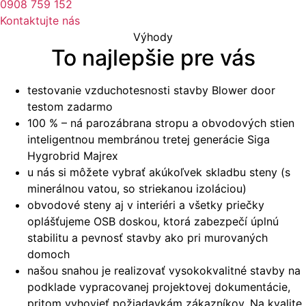
0908 759 152
Kontaktujte nás
Výhody
To najlepšie pre vás
testovanie vzduchotesnosti stavby Blower door
testom zadarmo
100 % – ná parozábrana stropu a obvodových stien
inteligentnou membránou tretej generácie Siga
Hygrobrid Majrex
u nás si môžete vybrať akúkoľvek skladbu steny (s
minerálnou vatou, so striekanou izoláciou)
obvodové steny aj v interiéri a všetky priečky
oplášťujeme OSB doskou, ktorá zabezpečí úplnú
stabilitu a pevnosť stavby ako pri murovaných
domoch
našou snahou je realizovať vysokokvalitné stavby na
podklade vypracovanej projektovej dokumentácie,
pritom vyhovieť požiadavkám zákazníkov. Na kvalite