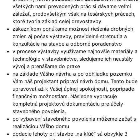
všetkých nami prevedených prác si dávame veľmi
záležať, predovšetkým však na tesárskych prácach,
ktoré tvoria základ celej drevostavby
zákazníkom ponúkame možnosť riešenia drobných
zmien aj počas výstavby, pravidelné stretnutia a
konzultácie na stavbe a odborné poradenstvo
v procese výstavby využívame najnovšie materiály a
technológie v stavebníctve, sledujeme ich neustály
vývoj a prenášame do praxe
na základe Vášho návrhu a po obhliadke pozemku
Vám náš projektant pripraví návrh domu. Tento bude
upravovať až k Vašej úplnej spokojnosti, poprípade
finančným možnostiam. Následne vypracuje
kompletnú projektovú dokumentáciu pre účely
stavebného povolenia.
po vybavení stavebného povolenia môžeme začať s
realizáciou Vášho domu
dodacie lehoty pri stavbe „na kľúč“ sú obvykle 3