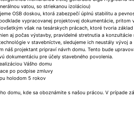
nerálnou vatou, so striekanou izoláciou)
šťujeme OSB doskou, ktorá zabezpečí úplnú stabilitu a pev
 podklade vypracovanej projektovej dokumentácie, pritom 
ovšetkým však na tesárskych prácach, ktoré tvoria základ
n aj počas výstavby, pravidelné stretnutia a konzultácie
technológie v stavebníctve, sledujeme ich neustály vývoj 
náš projektant pripraví návrh domu. Tento bude upravova
vú dokumentáciu pre účely stavebného povolenia.
ealizáciou Vášho domu
siace po podpise zmluvy
apu holodom 5 rokov
o domu, kde sa oboznámite s našou prácou. V prípade záu