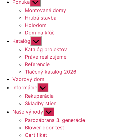
Zobraziť
Ponuka
druhú
Montované domy
úroveň
Hrubá stavba
navigácie
Holodom
Dom na kľúč
Zobraziť
Katalóg
druhú
Katalóg projektov
úroveň
Práve realizujeme
navigácie
Referencie
Tlačený katalóg 2026
Vzorový dom
Zobraziť
Informácie
druhú
Rekuperácia
úroveň
Skladby stien
navigácie
Zobraziť
Naše výhody
druhú
Parozábrana 3. generácie
úroveň
Blower door test
navigácie
Certifikát