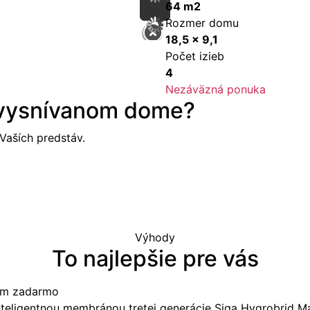
64 m2
Rozmer domu
18,5 x 9,1
Počet izieb
4
Nezáväzná ponuka
 vysnívanom dome?
aších predstáv.
Výhody
To najlepšie pre vás
tom zadarmo
nteligentnou membránou tretej generácie Siga Hygrobrid M