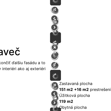
aveč
nčiť ďalšiu fasádu a to
interiéri ako aj exteriéri
Zastavaná plocha
151 m2
+16 m2
prestrešeni
Úžitková plocha
119 m2
Obytná plocha