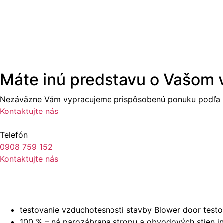
Máte inú predstavu o Vašom
Nezáväzne Vám vypracujeme prispôsobenú ponuku podľa V
Kontaktujte nás
Telefón
0908 759 152
Kontaktujte nás
testovanie vzduchotesnosti stavby Blower door tes
100 % – ná parozábrana stropu a obvodových stien i