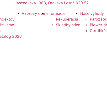
Jasenovská 1383, Oravská Lesná 029 57
Vzorový dom
Informácie
Naše výhody
rojektov
Rekuperácia
Parozábr
lizujeme
Skladby stien
Blower do
e
Certifikát
atalóg 2026