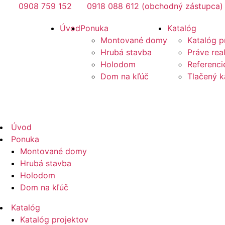
Preskočiť
0908 759 152
0918 088 612 (obchodný zástupca)
na
Mirano
Úvod
Ponuka
Katalóg
obsah
Montované domy
Katalóg p
Hrubá stavba
Práve rea
Holodom
Referenci
Dom na kľúč
Tlačený k
Mirano
Úvod
Ponuka
Montované domy
Hrubá stavba
Holodom
Dom na kľúč
Katalóg
Katalóg projektov