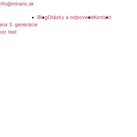
info@mirano.sk
Blog
Otázky a odpovede
Kontakt
ana 3. generácie
or test