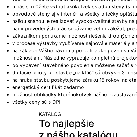
u nás si môžete vybrať akúkoľvek skladbu steny (s mi
obvodové steny aj v interiéri a všetky priečky oplá
našou snahou je realizovať vysokokvalitné stavby na
nami prevedených prác si dávame veľmi záležať, pred
zákazníkom ponúkame možnosť riešenia drobných zmie
v procese výstavby využívame najnovšie materiály a 
na základe Vášho návrhu a po obhliadke pozemku Vám 
možnostiam. Následne vypracuje kompletnú projekto
po vybavení stavebného povolenia môžeme začať s r
dodacie lehoty pri stavbe „na kľúč“ sú obvykle 3 me
na hrubú stavbu poskytujeme záruku 15 rokov, na et
energetický certifikát zadarmo
možnosť obhliadky ktoréhokoľvek nášho rozostavanéh
všetky ceny sú s DPH
KATALÓG
To najlepšie
z nášho katalógu