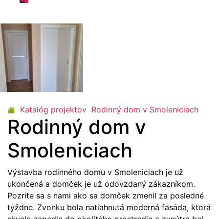
odpovede
Katalóg projektov
Rodinný dom v Smoleniciach
Rodinný dom v
Smoleniciach
Výstavba rodinného domu v Smoleniciach je už
ukončená a domček je už odovzdaný zákazníkom.
Pozrite sa s nami ako sa domček zmenil za posledné
týždne. Zvonku bola natiahnutá moderná fasáda, ktorá
skvele zapadla do okolitého prostredia a zvnútra bol