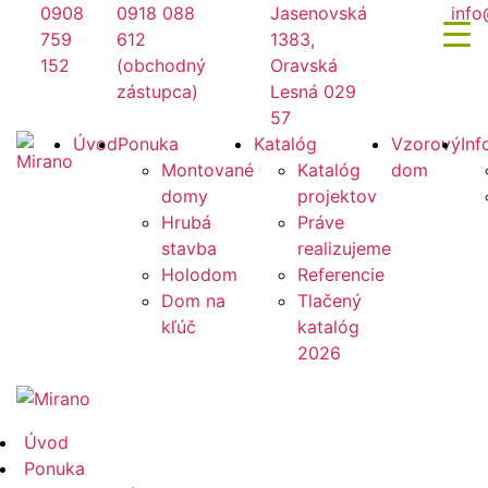
Preskočiť
0908
0918 088
Jasenovská
info
na
759
612
1383,
obsah
152
(obchodný
Oravská
zástupca)
Lesná 029
57
Mirano
Úvod
Ponuka
Katalóg
Vzorový
Inf
Montované
Katalóg
dom
domy
projektov
Hrubá
Práve
stavba
realizujeme
Holodom
Referencie
Dom na
Tlačený
kľúč
katalóg
2026
Mirano
Úvod
Ponuka