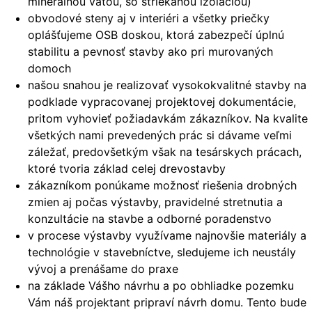
minerálnou vatou, so striekanou izoláciou)
obvodové steny aj v interiéri a všetky priečky
oplášťujeme OSB doskou, ktorá zabezpečí úplnú
stabilitu a pevnosť stavby ako pri murovaných
domoch
našou snahou je realizovať vysokokvalitné stavby na
podklade vypracovanej projektovej dokumentácie,
pritom vyhovieť požiadavkám zákazníkov. Na kvalite
všetkých nami prevedených prác si dávame veľmi
záležať, predovšetkým však na tesárskych prácach,
ktoré tvoria základ celej drevostavby
zákazníkom ponúkame možnosť riešenia drobných
zmien aj počas výstavby, pravidelné stretnutia a
konzultácie na stavbe a odborné poradenstvo
v procese výstavby využívame najnovšie materiály a
technológie v stavebníctve, sledujeme ich neustály
vývoj a prenášame do praxe
na základe Vášho návrhu a po obhliadke pozemku
Vám náš projektant pripraví návrh domu. Tento bude