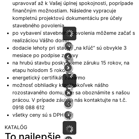
upravovať až k Vašej úplnej spokojnosti, poprípade
finančným možnostiam. Následne vypracuje
kompletnú projektovú dokumentáciu pre účely
stavebného povolenia.
po vybavení stavebného povolenia môžeme začať s
realizáciou Vášho domu
dodacie lehoty pri stavbe „na kľúč“ sú obvykle 3
mesiace po podpise zmluvy
na hrubú stavbu poskytujeme záruku 15 rokov, na
etapu holodom 5 rokov
energetický certifikát zadarmo
možnosť obhliadky ktoréhokoľvek nášho
rozostavaného domu, kde sa oboznámite s našou
prácou. V prípade záujmu nás kontaktujte na t.č.
0918 088 612
všetky ceny sú s DPH
KATALÓG
To najlepšie