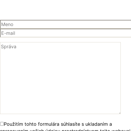
Použitím tohto formulára súhlasíte s ukladaním a
spracovaním vašich údajov prostredníctvom tejto webovej