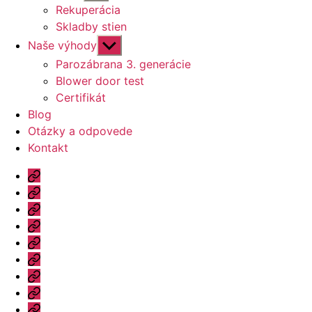
druhú
Rekuperácia
úroveň
Skladby stien
navigácie
Zobraziť
Naše výhody
druhú
Parozábrana 3. generácie
úroveň
Blower door test
navigácie
Certifikát
Blog
Otázky a odpovede
Kontakt
Úvod
Ponuka
Katalóg
Vzorový
dom
Informácie
Naše
výhody
Blog
Otázky
a
Kontakt