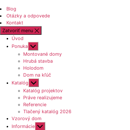
Blog
Otázky a odpovede
Kontakt
Zatvoriť menu
Úvod
Zobraziť
Ponuka
druhú
Montované domy
úroveň
Hrubá stavba
navigácie
Holodom
Dom na kľúč
Zobraziť
Katalóg
druhú
Katalóg projektov
úroveň
Práve realizujeme
navigácie
Referencie
Tlačený katalóg 2026
Vzorový dom
Zobraziť
Informácie