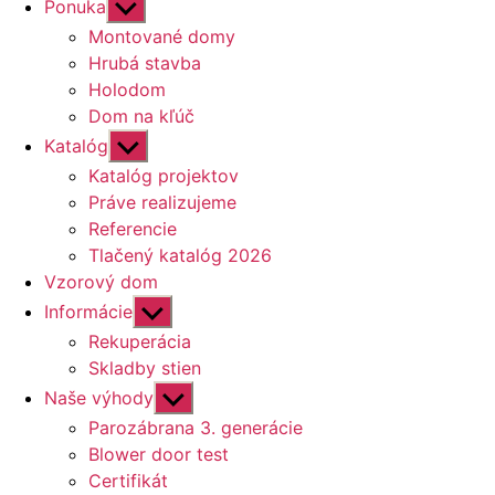
Zobraziť
Ponuka
druhú
Montované domy
úroveň
Hrubá stavba
navigácie
Holodom
Dom na kľúč
Zobraziť
Katalóg
druhú
Katalóg projektov
úroveň
Práve realizujeme
navigácie
Referencie
Tlačený katalóg 2026
Vzorový dom
Zobraziť
Informácie
druhú
Rekuperácia
úroveň
Skladby stien
navigácie
Zobraziť
Naše výhody
druhú
Parozábrana 3. generácie
úroveň
Blower door test
navigácie
Certifikát