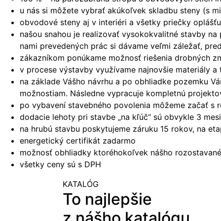
u nás si môžete vybrať akúkoľvek skladbu steny (s mi
obvodové steny aj v interiéri a všetky priečky oplá
našou snahou je realizovať vysokokvalitné stavby na
nami prevedených prác si dávame veľmi záležať, pred
zákazníkom ponúkame možnosť riešenia drobných zmie
v procese výstavby využívame najnovšie materiály a 
na základe Vášho návrhu a po obhliadke pozemku Vám 
možnostiam. Následne vypracuje kompletnú projekto
po vybavení stavebného povolenia môžeme začať s r
dodacie lehoty pri stavbe „na kľúč“ sú obvykle 3 me
na hrubú stavbu poskytujeme záruku 15 rokov, na et
energetický certifikát zadarmo
možnosť obhliadky ktoréhokoľvek nášho rozostavanéh
všetky ceny sú s DPH
KATALÓG
To najlepšie
z nášho katalógu