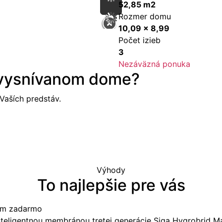
52,85 m2
Rozmer domu
10,09 x 8,99
Počet izieb
3
Nezáväzná ponuka
 vysnívanom dome?
aších predstáv.
Výhody
To najlepšie pre vás
tom zadarmo
nteligentnou membránou tretej generácie Siga Hygrobrid M