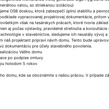
nerálnou vatou, so striekanou izoláciou)
šťujeme OSB doskou, ktorá zabezpečí úplnú stabilitu a pev
 podklade vypracovanej projektovej dokumentácie, pritom 
ovšetkým však na tesárskych prácach, ktoré tvoria základ
n aj počas výstavby, pravidelné stretnutia a konzultácie
technológie v stavebníctve, sledujeme ich neustály vývoj 
náš projektant pripraví návrh domu. Tento bude upravova
vú dokumentáciu pre účely stavebného povolenia.
ealizáciou Vášho domu
siace po podpise zmluvy
apu holodom 5 rokov
o domu, kde sa oboznámite s našou prácou. V prípade záu