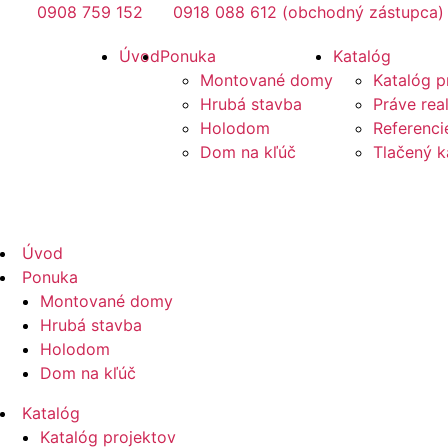
Preskočiť
0908 759 152
0918 088 612 (obchodný zástupca)
na
Mirano
Úvod
Ponuka
Katalóg
obsah
Montované domy
Katalóg p
Hrubá stavba
Práve rea
Holodom
Referenci
Dom na kľúč
Tlačený k
Mirano
Úvod
Ponuka
Montované domy
Hrubá stavba
Holodom
Dom na kľúč
Katalóg
Katalóg projektov