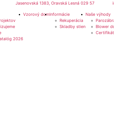
Jasenovská 1383, Oravská Lesná 029 57
Vzorový dom
Informácie
Naše výhody
rojektov
Rekuperácia
Parozábr
lizujeme
Skladby stien
Blower do
e
Certifikát
atalóg 2026