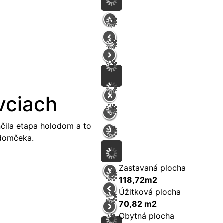
vciach
nčila etapa holodom a to
 domčeka.
Zastavaná plocha
118,72m2
Úžitková plocha
70,82 m2
Obytná plocha