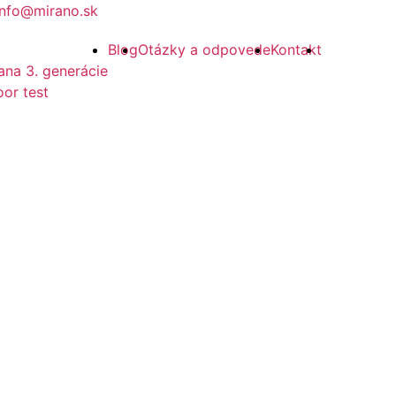
info@mirano.sk
Blog
Otázky a odpovede
Kontakt
ana 3. generácie
or test