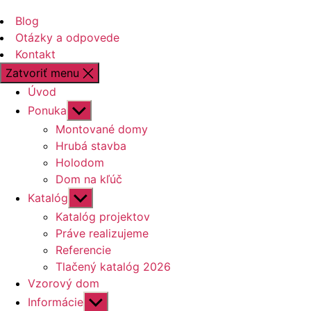
Blog
Otázky a odpovede
Kontakt
Zatvoriť menu
Úvod
Zobraziť
Ponuka
druhú
Montované domy
úroveň
Hrubá stavba
navigácie
Holodom
Dom na kľúč
Zobraziť
Katalóg
druhú
Katalóg projektov
úroveň
Práve realizujeme
navigácie
Referencie
Tlačený katalóg 2026
Vzorový dom
Zobraziť
Informácie