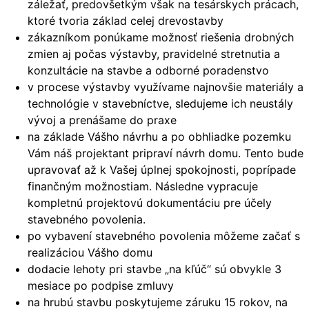
záležať, predovšetkým však na tesárskych prácach,
ktoré tvoria základ celej drevostavby
zákazníkom ponúkame možnosť riešenia drobných
zmien aj počas výstavby, pravidelné stretnutia a
konzultácie na stavbe a odborné poradenstvo
v procese výstavby využívame najnovšie materiály a
technológie v stavebníctve, sledujeme ich neustály
vývoj a prenášame do praxe
na základe Vášho návrhu a po obhliadke pozemku
Vám náš projektant pripraví návrh domu. Tento bude
upravovať až k Vašej úplnej spokojnosti, poprípade
finančným možnostiam. Následne vypracuje
kompletnú projektovú dokumentáciu pre účely
stavebného povolenia.
po vybavení stavebného povolenia môžeme začať s
realizáciou Vášho domu
dodacie lehoty pri stavbe „na kľúč“ sú obvykle 3
mesiace po podpise zmluvy
na hrubú stavbu poskytujeme záruku 15 rokov, na