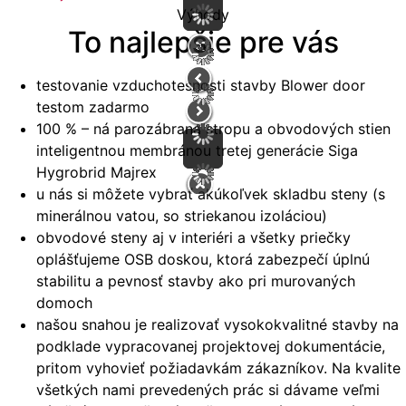
Výhody
To najlepšie pre vás
testovanie vzduchotesnosti stavby Blower door
testom zadarmo
100 % – ná parozábrana stropu a obvodových stien
inteligentnou membránou tretej generácie Siga
Hygrobrid Majrex
u nás si môžete vybrať akúkoľvek skladbu steny (s
minerálnou vatou, so striekanou izoláciou)
obvodové steny aj v interiéri a všetky priečky
oplášťujeme OSB doskou, ktorá zabezpečí úplnú
stabilitu a pevnosť stavby ako pri murovaných
domoch
našou snahou je realizovať vysokokvalitné stavby na
podklade vypracovanej projektovej dokumentácie,
pritom vyhovieť požiadavkám zákazníkov. Na kvalite
všetkých nami prevedených prác si dávame veľmi