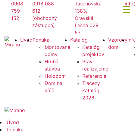
Preskočiť
0908
0918 088
Jasenovská
info
na
759
612
1383,
obsah
152
(obchodný
Oravská
zástupca)
Lesná 029
57
Mirano
Úvod
Ponuka
Katalóg
Vzorový
Inf
Montované
Katalóg
dom
domy
projektov
Hrubá
Práve
stavba
realizujeme
Holodom
Referencie
Dom na
Tlačený
kľúč
katalóg
2026
Mirano
Úvod
Ponuka