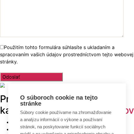
Použitím tohto formulára súhlasíte s ukladaním a
spracovaním vašich údajov prostredníctvom tejto webovej
stránky.
Prehľadávajte v
TOP
O súboroch cookie na tejto
stránke
kategóriách -
projekty domov
Súbory cookie používame na zhromažďovanie
a analýzu informácií o výkone a používaní
Bungalovy
stránok, na poskytovanie funkcií sociálnych
Poschodové domy
médií a na vylepšenie a prispôsobenie obsahu a