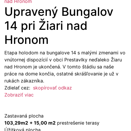
nad Hronom
Upravený Bungalov
14 pri Žiari nad
Hronom
Etapa holodom na bungalove 14 s malými zmenami vo
vnútornej dispozícií v obci Prestavlky neďaleko Žiaru
nad Hronom je ukončená. V tomto štádiu sa naše
práce na dome končia, ostatné skrášľovanie je už v
rukách zákazníka.
Zdielať cez:
skopírovať odkaz
Zobraziť viac
Zastavaná plocha
103,29m2
+ 15,00 m2
prestrešenie terasy
Úžitková plocha