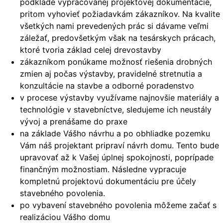
podklade vypracovanej projektovej dokumentácie,
pritom vyhovieť požiadavkám zákazníkov. Na kvalite
všetkých nami prevedených prác si dávame veľmi
záležať, predovšetkým však na tesárskych prácach,
ktoré tvoria základ celej drevostavby
zákazníkom ponúkame možnosť riešenia drobných
zmien aj počas výstavby, pravidelné stretnutia a
konzultácie na stavbe a odborné poradenstvo
v procese výstavby využívame najnovšie materiály a
technológie v stavebníctve, sledujeme ich neustály
vývoj a prenášame do praxe
na základe Vášho návrhu a po obhliadke pozemku
Vám náš projektant pripraví návrh domu. Tento bude
upravovať až k Vašej úplnej spokojnosti, poprípade
finančným možnostiam. Následne vypracuje
kompletnú projektovú dokumentáciu pre účely
stavebného povolenia.
po vybavení stavebného povolenia môžeme začať s
realizáciou Vášho domu