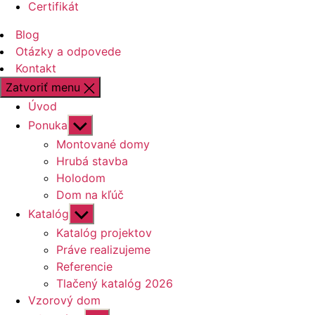
Certifikát
Blog
Otázky a odpovede
Kontakt
Zatvoriť menu
Úvod
Zobraziť
Ponuka
druhú
Montované domy
úroveň
Hrubá stavba
navigácie
Holodom
Dom na kľúč
Zobraziť
Katalóg
druhú
Katalóg projektov
úroveň
Práve realizujeme
navigácie
Referencie
Tlačený katalóg 2026
Vzorový dom