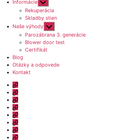
Zobraziť
Informácie
druhú
Rekuperácia
úroveň
Skladby stien
navigácie
Zobraziť
Naše výhody
druhú
Parozábrana 3. generácie
úroveň
Blower door test
navigácie
Certifikát
Blog
Otázky a odpovede
Kontakt
Úvod
Ponuka
Katalóg
Vzorový
dom
Informácie
Naše
výhody
Blog
Otázky