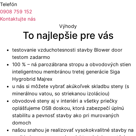
Telefón
0908 759 152
Kontaktujte nás
Výhody
To najlepšie pre vás
testovanie vzduchotesnosti stavby Blower door
testom zadarmo
100 % – ná parozábrana stropu a obvodových stien
inteligentnou membránou tretej generácie Siga
Hygrobrid Majrex
u nás si môžete vybrať akúkoľvek skladbu steny (s
minerálnou vatou, so striekanou izoláciou)
obvodové steny aj v interiéri a všetky priečky
oplášťujeme OSB doskou, ktorá zabezpečí úplnú
stabilitu a pevnosť stavby ako pri murovaných
domoch
našou snahou je realizovať vysokokvalitné stavby na