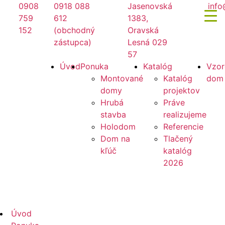
Preskočiť
0908
0918 088
Jasenovská
info
na
759
612
1383,
obsah
152
(obchodný
Oravská
zástupca)
Lesná 029
57
Mirano
Úvod
Ponuka
Katalóg
Vzor
Montované
Katalóg
dom
domy
projektov
Hrubá
Práve
stavba
realizujeme
Holodom
Referencie
Dom na
Tlačený
kľúč
katalóg
2026
Mirano
Úvod