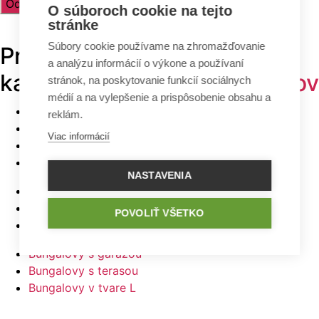
O súboroch cookie na tejto
stránke
Súbory cookie používame na zhromažďovanie
Prehľadávajte v
TOP
a analýzu informácií o výkone a používaní
kategóriách -
projekty domov
stránok, na poskytovanie funkcií sociálnych
médií a na vylepšenie a prispôsobenie obsahu a
Bungalovy
reklám.
Poschodové domy
Viac informácií
Malé domy
Domy na úzky pozemok
NASTAVENIA
Najlacnejšie domy z ponuky
5 izbové bungalovy
POVOLIŤ VŠETKO
Bungalovy s rovnou strechou
Bungalovy s garážou
Bungalovy s terasou
Bungalovy v tvare L