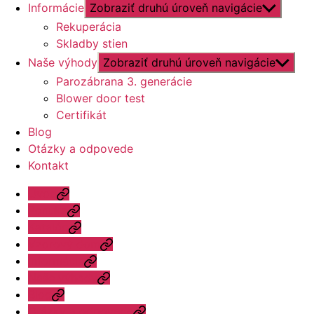
Informácie
Zobraziť druhú úroveň navigácie
Rekuperácia
Skladby stien
Naše výhody
Zobraziť druhú úroveň navigácie
Parozábrana 3. generácie
Blower door test
Certifikát
Blog
Otázky a odpovede
Kontakt
Úvod
Ponuka
Katalóg
Vzorový dom
Informácie
Naše výhody
Blog
Otázky a odpovede