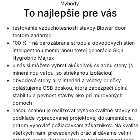
Výhody
To najlepšie pre vás
testovanie vzduchotesnosti stavby Blower door
testom zadarmo
100 % – ná parozábrana stropu a obvodových stien
inteligentnou membránou tretej generácie Siga
Hygrobrid Majrex
u nás si môžete vybrať akúkoľvek skladbu steny (s
minerálnou vatou, so striekanou izoláciou)
obvodové steny aj v interiéri a všetky priečky
oplášťujeme OSB doskou, ktorá zabezpečí úplnú
stabilitu a pevnosť stavby ako pri murovaných
domoch
našou snahou je realizovať vysokokvalitné stavby na
podklade vypracovanej projektovej dokumentácie,
pritom vyhovieť požiadavkám zákazníkov. Na kvalite
všetkých nami prevedených prác si dávame veľmi