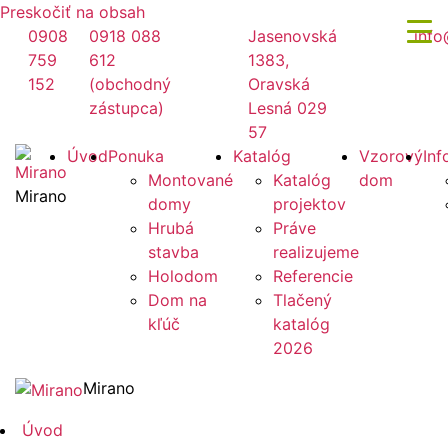
Preskočiť na obsah
0908
0918 088
Jasenovská
info
759
612
1383,
152
(obchodný
Oravská
zástupca)
Lesná 029
57
Úvod
Ponuka
Katalóg
Vzorový
Inf
Montované
Katalóg
dom
Mirano
domy
projektov
Hrubá
Práve
stavba
realizujeme
Holodom
Referencie
Dom na
Tlačený
kľúč
katalóg
2026
Mirano
Úvod