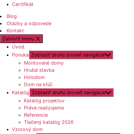
Certifikát
Blog
Otázky a odpovede
Kontakt
Zatvoriť menu
Úvod
Ponuka
Zobraziť druhú úroveň navigácie
Montované domy
Hrubá stavba
Holodom
Dom na kľúč
Katalóg
Zobraziť druhú úroveň navigácie
Katalóg projektov
Práve realizujeme
Referencie
Tlačený katalóg 2026
Vzorový dom