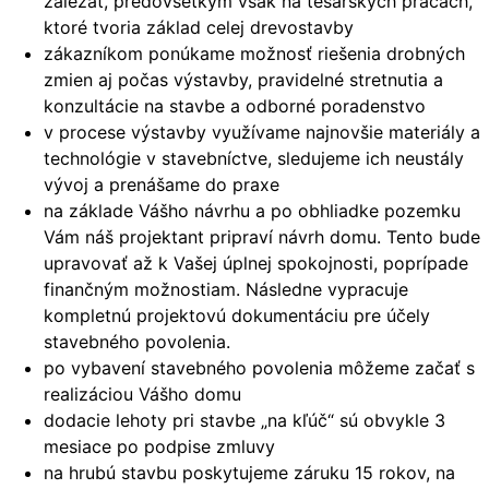
záležať, predovšetkým však na tesárskych prácach,
ktoré tvoria základ celej drevostavby
zákazníkom ponúkame možnosť riešenia drobných
zmien aj počas výstavby, pravidelné stretnutia a
konzultácie na stavbe a odborné poradenstvo
v procese výstavby využívame najnovšie materiály a
technológie v stavebníctve, sledujeme ich neustály
vývoj a prenášame do praxe
na základe Vášho návrhu a po obhliadke pozemku
Vám náš projektant pripraví návrh domu. Tento bude
upravovať až k Vašej úplnej spokojnosti, poprípade
finančným možnostiam. Následne vypracuje
kompletnú projektovú dokumentáciu pre účely
stavebného povolenia.
po vybavení stavebného povolenia môžeme začať s
realizáciou Vášho domu
dodacie lehoty pri stavbe „na kľúč“ sú obvykle 3
mesiace po podpise zmluvy
na hrubú stavbu poskytujeme záruku 15 rokov, na