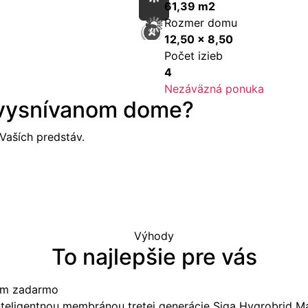
61,39 m2
Rozmer domu
12,50 x 8,50
Počet izieb
4
Nezáväzná ponuka
 vysnívanom dome?
aších predstáv.
Výhody
To najlepšie pre vás
tom zadarmo
nteligentnou membránou tretej generácie Siga Hygrobrid M