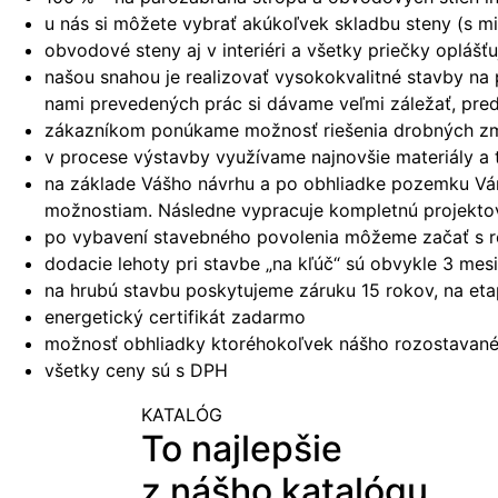
u nás si môžete vybrať akúkoľvek skladbu steny (s mi
obvodové steny aj v interiéri a všetky priečky oplá
našou snahou je realizovať vysokokvalitné stavby na
nami prevedených prác si dávame veľmi záležať, pred
zákazníkom ponúkame možnosť riešenia drobných zmie
v procese výstavby využívame najnovšie materiály a 
na základe Vášho návrhu a po obhliadke pozemku Vám 
možnostiam. Následne vypracuje kompletnú projekto
po vybavení stavebného povolenia môžeme začať s r
dodacie lehoty pri stavbe „na kľúč“ sú obvykle 3 me
na hrubú stavbu poskytujeme záruku 15 rokov, na et
energetický certifikát zadarmo
možnosť obhliadky ktoréhokoľvek nášho rozostavanéh
všetky ceny sú s DPH
KATALÓG
To najlepšie
z nášho katalógu