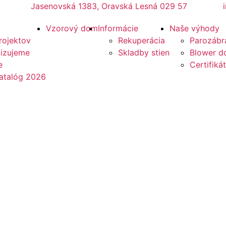
Jasenovská 1383, Oravská Lesná 029 57
Vzorový dom
Informácie
Naše výhody
rojektov
Rekuperácia
Parozábr
lizujeme
Skladby stien
Blower do
e
Certifikát
atalóg 2026