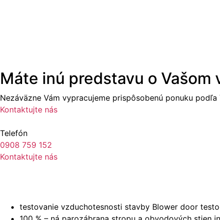
Máte inú predstavu o Vašom
Nezáväzne Vám vypracujeme prispôsobenú ponuku podľa V
Kontaktujte nás
Telefón
0908 759 152
Kontaktujte nás
testovanie vzduchotesnosti stavby Blower door tes
100 % – ná parozábrana stropu a obvodových stien i