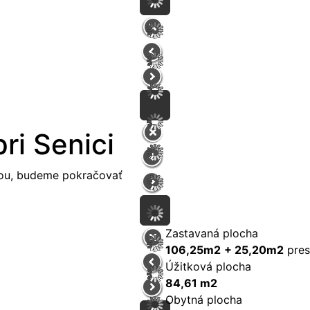
ri Senici
kou, budeme pokračovať
Zastavaná plocha
106,25m2
+ 25,20m2
pres
Úžitková plocha
84,61 m2
Obytná plocha