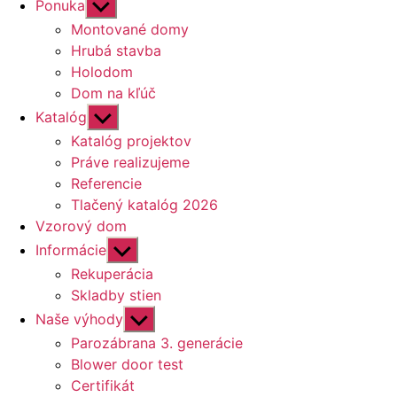
Zobraziť
Ponuka
druhú
Montované domy
úroveň
Hrubá stavba
navigácie
Holodom
Dom na kľúč
Zobraziť
Katalóg
druhú
Katalóg projektov
úroveň
Práve realizujeme
navigácie
Referencie
Tlačený katalóg 2026
Vzorový dom
Zobraziť
Informácie
druhú
Rekuperácia
úroveň
Skladby stien
navigácie
Zobraziť
Naše výhody
druhú
Parozábrana 3. generácie
úroveň
Blower door test
navigácie
Certifikát