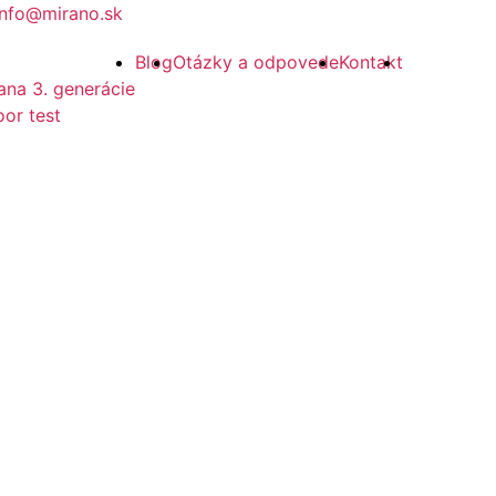
info@mirano.sk
Blog
Otázky a odpovede
Kontakt
ana 3. generácie
or test