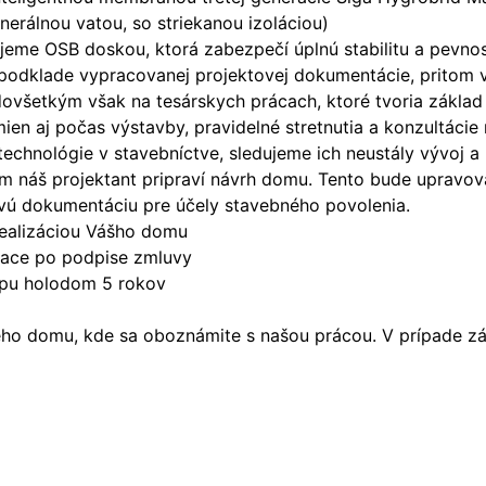
nerálnou vatou, so striekanou izoláciou)
šťujeme OSB doskou, ktorá zabezpečí úplnú stabilitu a pev
 podklade vypracovanej projektovej dokumentácie, pritom 
ovšetkým však na tesárskych prácach, ktoré tvoria základ
n aj počas výstavby, pravidelné stretnutia a konzultácie
technológie v stavebníctve, sledujeme ich neustály vývoj 
náš projektant pripraví návrh domu. Tento bude upravova
vú dokumentáciu pre účely stavebného povolenia.
ealizáciou Vášho domu
siace po podpise zmluvy
apu holodom 5 rokov
o domu, kde sa oboznámite s našou prácou. V prípade záu