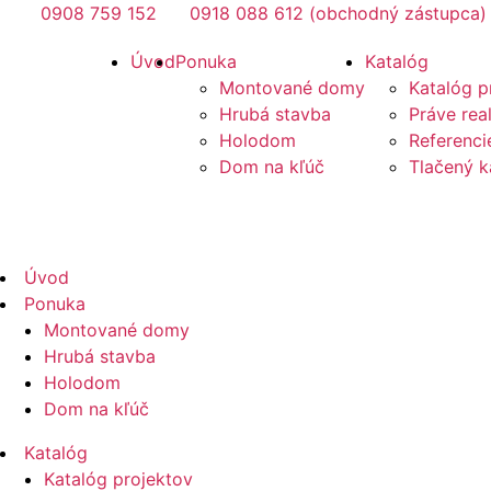
Preskočiť
0908 759 152
0918 088 612 (obchodný zástupca)
na
Mirano
Úvod
Ponuka
Katalóg
obsah
Montované domy
Katalóg p
Hrubá stavba
Práve rea
Holodom
Referenci
Dom na kľúč
Tlačený k
Mirano
Úvod
Ponuka
Montované domy
Hrubá stavba
Holodom
Dom na kľúč
Katalóg
Katalóg projektov