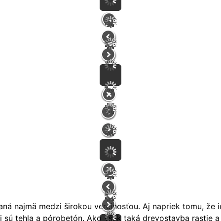
á najmä medzi širokou verejnosťou. Aj napriek tomu, že ide
i sú tehla a pórobetón. Ako však taká drevostavba rastie a 