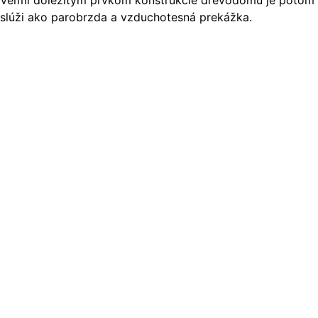
Veľmi dôležitým prvkom konštrukcie drevodomu je potom opl
slúži ako parobrzda a vzduchotesná prekážka.