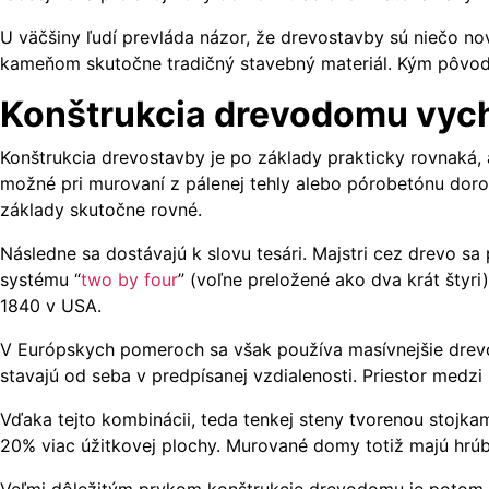
U väčšiny ľudí prevláda názor, že drevostavby sú niečo n
kameňom skutočne tradičný stavebný materiál. Kým pôvodn
Konštrukcia drevodomu vych
Konštrukcia drevostavby je po základy prakticky rovnaká,
možné pri murovaní z pálenej tehly alebo pórobetónu dorov
základy skutočne rovné.
Následne sa dostávajú k slovu tesári. Majstri cez drevo sa
systému “
two by four
” (voľne preložené ako dva krát štyr
1840 v USA.
V Európskych pomeroch sa však používa masívnejšie drevo.
stavajú od seba v predpísanej vzdialenosti. Priestor medz
Vďaka tejto kombinácii, teda tenkej steny tvorenou stojka
20% viac úžitkovej plochy. Murované domy totiž majú hrú