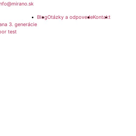
info@mirano.sk
Blog
Otázky a odpovede
Kontakt
ana 3. generácie
or test