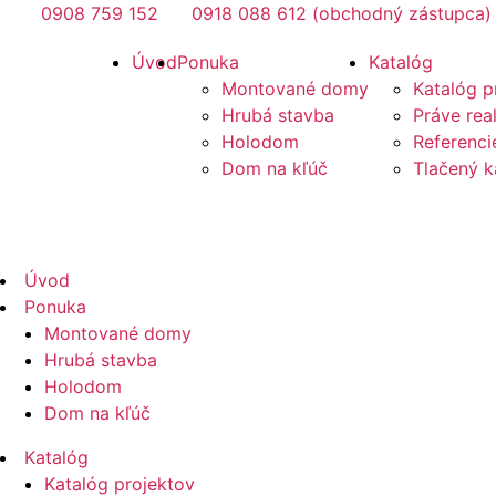
Preskočiť
0908 759 152
0918 088 612 (obchodný zástupca)
na
Mirano
Úvod
Ponuka
Katalóg
obsah
Montované domy
Katalóg p
Hrubá stavba
Práve rea
Holodom
Referenci
Dom na kľúč
Tlačený k
Mirano
Úvod
Ponuka
Montované domy
Hrubá stavba
Holodom
Dom na kľúč
Katalóg
Katalóg projektov