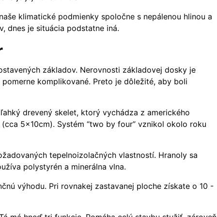
 naše klimatické podmienky spoločne s nepálenou hlinou a
dnes je situácia podstatne iná.
r
postavených základov. Nerovnosti základovej dosky je
 pomerne komplikované. Preto je dôležité, aby boli
. ľahký drevený skelet, ktorý vychádza z amerického
a (cca 5x10cm). Systém “two by four” vznikol okolo roku
ožadovaných tepelnoizolačných vlastností. Hranoly sa
oužíva polystyrén a minerálna vlna.
čnú výhodu. Pri rovnakej zastavanej ploche získate o 10 -