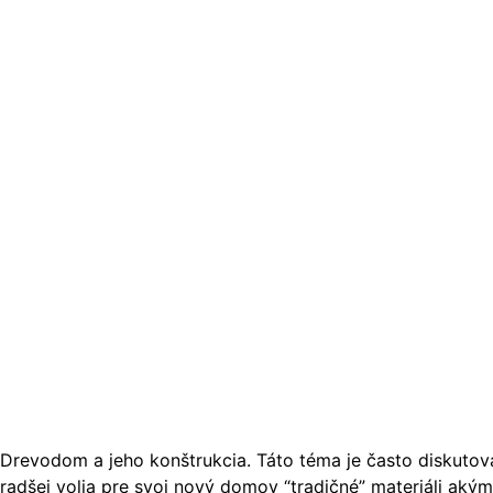
Drevodom a jeho konštrukcia. Táto téma je často diskutovan
radšej volia pre svoj nový domov “tradičné” materiáli akým