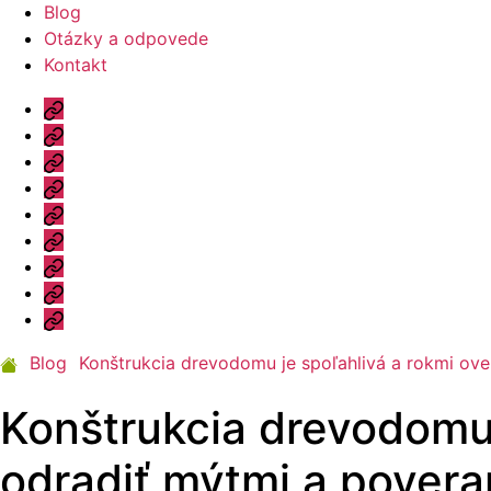
Blog
Otázky a odpovede
Kontakt
Úvod
Ponuka
Katalóg
Vzorový
dom
Informácie
Naše
výhody
Blog
Otázky
a
Kontakt
odpovede
Blog
Konštrukcia drevodomu je spoľahlivá a rokmi ove
Konštrukcia drevodomu 
odradiť mýtmi a povera