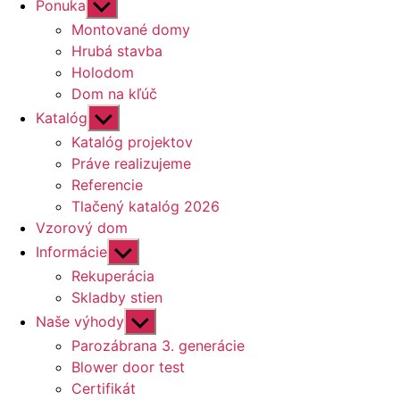
Zobraziť
Ponuka
druhú
Montované domy
úroveň
Hrubá stavba
navigácie
Holodom
Dom na kľúč
Zobraziť
Katalóg
druhú
Katalóg projektov
úroveň
Práve realizujeme
navigácie
Referencie
Tlačený katalóg 2026
Vzorový dom
Zobraziť
Informácie
druhú
Rekuperácia
úroveň
Skladby stien
navigácie
Zobraziť
Naše výhody
druhú
Parozábrana 3. generácie
úroveň
Blower door test
navigácie
Certifikát