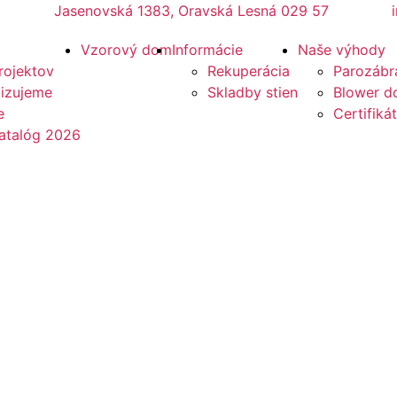
Jasenovská 1383, Oravská Lesná 029 57
Vzorový dom
Informácie
Naše výhody
rojektov
Rekuperácia
Parozábr
lizujeme
Skladby stien
Blower do
e
Certifikát
atalóg 2026