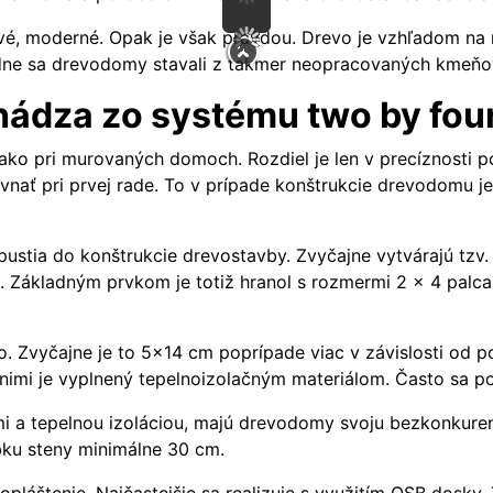
ové, moderné. Opak je však pravdou. Drevo je vzhľadom na
e sa drevodomy stavali z takmer neopracovaných kmeňov, 
ádza zo systému two by fou
 ako pri murovaných domoch. Rozdiel je len v precíznosti 
nať pri prvej rade. To v prípade konštrukcie drevodomu je
 pustia do konštrukcie drevostavby. Zvyčajne vytvárajú tzv
i). Základným prvkom je totiž hranol s rozmermi 2 x 4 palc
 Zvyčajne je to 5x14 cm poprípade viac v závislosti od p
i nimi je vyplnený tepelnoizolačným materiálom. Často sa p
mi a tepelnou izoláciou, majú drevodomy svoju bezkonkuren
bku steny minimálne 30 cm.