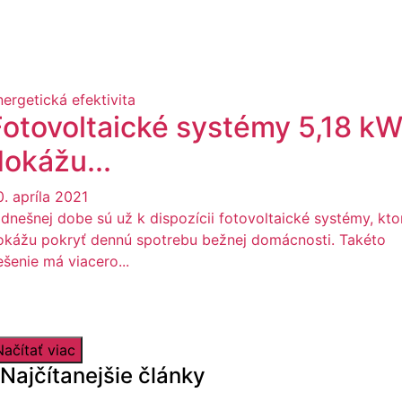
nergetická efektivita
Fotovoltaické systémy 5,18 k
dokážu...
0. apríla 2021
 dnešnej dobe sú už k dispozícii fotovoltaické systémy, kto
okážu pokryť dennú spotrebu bežnej domácnosti. Takéto
ešenie má viacero...
Načítať viac
Najčítanejšie články