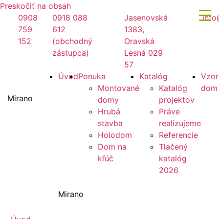
Preskočiť na obsah
0908
0918 088
Jasenovská
info
759
612
1383,
152
(obchodný
Oravská
zástupca)
Lesná 029
57
Úvod
Ponuka
Katalóg
Vzor
Montované
Katalóg
dom
Mirano
domy
projektov
Hrubá
Práve
stavba
realizujeme
Holodom
Referencie
Dom na
Tlačený
kľúč
katalóg
2026
Mirano