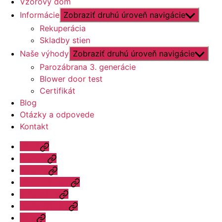
Vzorový dom
Informácie
Zobraziť druhú úroveň navigácie
Rekuperácia
Skladby stien
Naše výhody
Zobraziť druhú úroveň navigácie
Parozábrana 3. generácie
Blower door test
Certifikát
Blog
Otázky a odpovede
Kontakt
Úvod
Ponuka
Katalóg
Vzorový dom
Informácie
Naše výhody
Blog