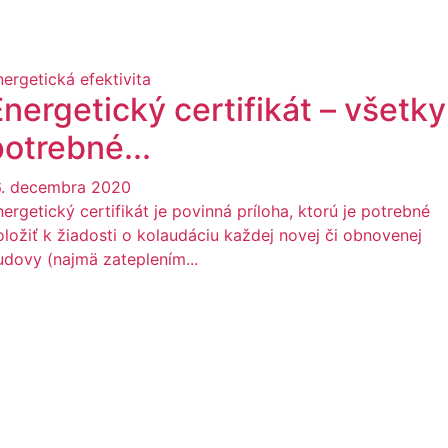
nergetická efektivita
nergetický certifikát – všetky
potrebné...
6. decembra 2020
ergetický certifikát je povinná príloha, ktorú je potrebné
oložiť k žiadosti o kolaudáciu každej novej či obnovenej
udovy (najmä zateplením...