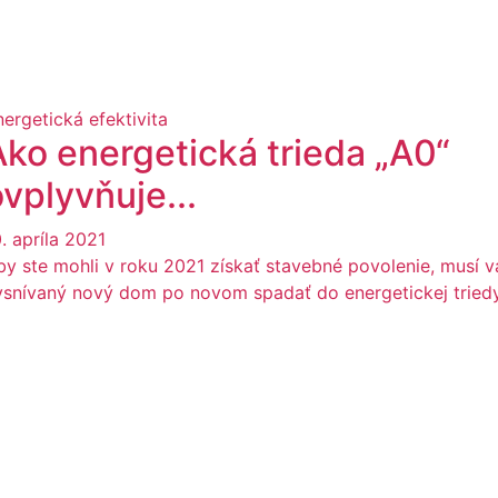
nergetická efektivita
Ako energetická trieda „A0“
vplyvňuje...
. apríla 2021
by ste mohli v roku 2021 získať stavebné povolenie, musí v
ysnívaný nový dom po novom spadať do energetickej triedy.