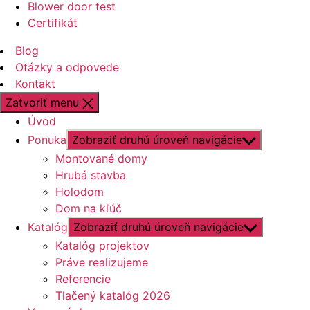
Blower door test
Certifikát
Blog
Otázky a odpovede
Kontakt
Zatvoriť menu
Úvod
Ponuka
Zobraziť druhú úroveň navigácie
Montované domy
Hrubá stavba
Holodom
Dom na kľúč
Katalóg
Zobraziť druhú úroveň navigácie
Katalóg projektov
Práve realizujeme
Referencie
Tlačený katalóg 2026