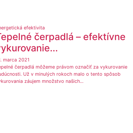
nergetická efektivita
Tepelné čerpadlá – efektívne
ykurovanie...
1. marca 2021
epelné čerpadlá môžeme právom označiť za vykurovanie
udúcnosti. Už v minulých rokoch malo o tento spôsob
ykurovania záujem množstvo našich...