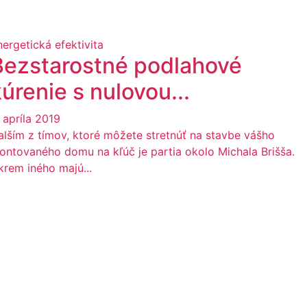
nergetická efektivita
Bezstarostné podlahové
úrenie s nulovou...
 apríla 2019
alším z tímov, ktoré môžete stretnúť na stavbe vášho
ontovaného domu na kľúč je partia okolo Michala Brišša.
krem iného majú...