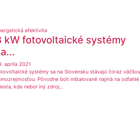
nergetická efektivita
3 kW fotovoltaické systémy
a...
9. apríla 2021
otovoltaické systémy sa na Slovensku stávajú čoraz väčšo
amozrejmosťou. Pôvodne boli inštalované najmä na odľahlé
esta, kde nebol iný zdroj...