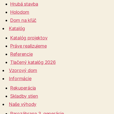
Hrubá stavba
Holodom
Dom na kľúč
Katalóg
Katalóg projektov
Práve realizujeme
Referencie
Tlačený katalóg 2026
Vzorový dom
Informácie
Rekuperácia
Skladby stien
Naše výhody
Parozábrana 3. generácie