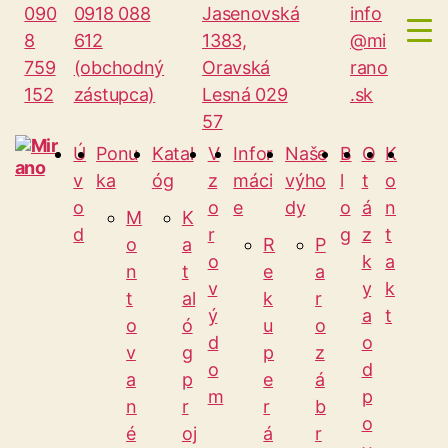
090
0918 088
Jasenovská
info
8
612
1383,
@mi
759
(obchodný
Oravská
rano
152
zástupca)
Lesná 029
.sk
57
Ú
Ponu
Katal
V
Infor
Naše
B
O
K
v
ka
óg
z
máci
výho
l
t
o
Mirano
o
o
e
dy
o
á
n
M
K
d
r
g
z
t
o
a
R
P
o
k
a
n
t
e
a
v
y
k
t
al
k
r
ý
a
t
o
ó
u
o
d
o
v
g
p
z
o
d
a
p
e
á
m
p
n
r
r
b
o
é
oj
á
r