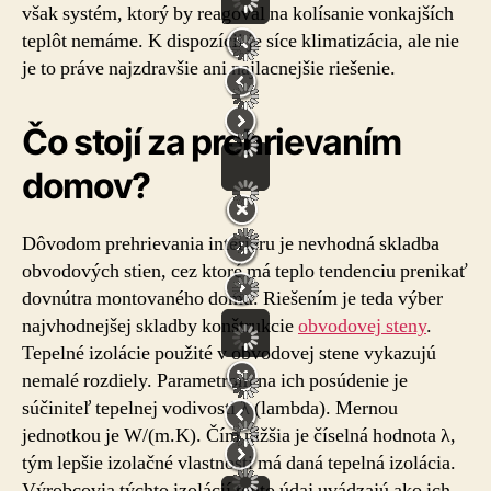
však systém, ktorý by reagoval na kolísanie vonkajších
teplôt nemáme. K dispozícii je síce klimatizácia, ale nie
je to práve najzdravšie ani najlacnejšie riešenie.
Čo stojí za prehrievaním
domov?
Dôvodom prehrievania interiéru je nevhodná skladba
obvodových stien, cez ktoré má teplo tendenciu prenikať
dovnútra montovaného domu. Riešením je teda výber
najvhodnejšej skladby konštrukcie
obvodovej steny
.
Tepelné izolácie použité v obvodovej stene vykazujú
nemalé rozdiely. Parametrom na ich posúdenie je
súčiniteľ tepelnej vodivosti λ (lambda). Mernou
jednotkou je W/(m.K). Čím nižšia je číselná hodnota λ,
tým lepšie izolačné vlastnosti má daná tepelná izolácia.
Výrobcovia týchto izolácií tento údaj uvádzajú ako ich