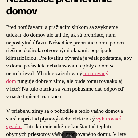
domov
Pred horúčavami a pražiacim slnkom sa zvykneme
utiekať do domov ale ani tie, ak sú prehriate, nám
neposkytnú úľavu. Nežiadúce prehriatie domu potom
riešime doširoka otvorenými oknami, poprípade
klimatizáciou. Pre kvalitu bývania je však podstatné, aby
v dome počas leta nebalansovali teploty a dom sa
neprehrieval. Vhodne zaizolovaný
montovaný
dom
funguje dobre v zime, ale bude tomu rovnako aj
v lete? Na túto otázku sa vám pokúsime dať odpoveď
v nasledujúcich riadkoch.
V priebehu zimy sa o pohodlie a teplo vášho domova
stará napríklad plynový alebo elektrický
vykurovací
systém
. Toto kúrenie udržuje konštantnú teplotu
obytných priestorov vášho montovaného domu. V lete