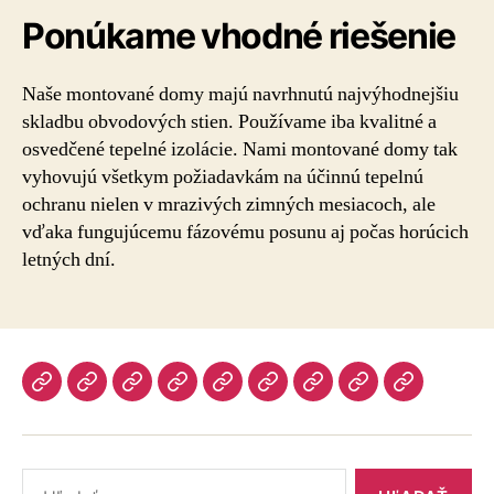
Ponúkame vhodné riešenie
Naše montované domy majú navrhnutú najvýhodnejšiu
skladbu obvodových stien. Používame iba kvalitné a
osvedčené tepelné izolácie. Nami montované domy tak
vyhovujú všetkym požiadavkám na účinnú tepelnú
ochranu nielen v mrazivých zimných mesiacoch, ale
vďaka fungujúcemu fázovému posunu aj počas horúcich
letných dní.
Úvod
Ponuka
Katalóg
Vzorový
Informácie
Naše
Blog
Otázky
Kontakt
dom
výhody
a
odpovede
Vyhľadať: