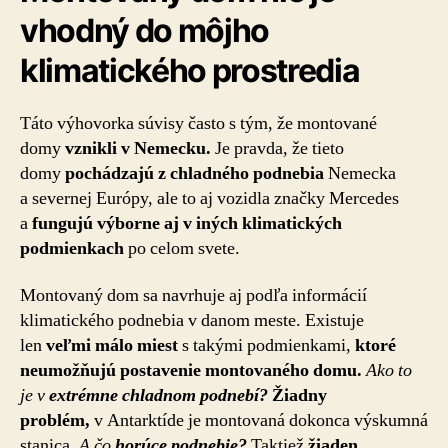
vhodný do môjho
klimatického prostredia
Táto výhovorka súvisy často s tým, že montované
domy
vznikli v Nemecku.
Je pravda, že tieto
domy
pochádzajú z chladného podnebia
Nemecka
a severnej Európy, ale to aj vozidla značky Mercedes
a
fungujú výborne aj v iných klimatických
podmienkach
po celom svete.
Montovaný dom sa navrhuje aj podľa informácií
klimatického podnebia v danom meste. Existuje
len
veľmi málo miest
s takými podmienkami,
ktoré
neumožňujú postavenie montovaného domu.
Ako to
je v
extrémne chladnom podnebí?
Žiadny
problém,
v Antarktíde je montovaná dokonca výskumná
stanica.
A čo
horúce podnebie?
Taktiež
žiaden