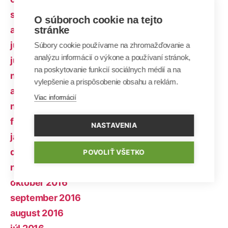
september 2017
O súboroch cookie na tejto
august 2017
stránke
júl 2017
Súbory cookie používame na zhromažďovanie a
analýzu informácií o výkone a používaní stránok,
jún 2017
na poskytovanie funkcií sociálnych médií a na
máj 2017
vylepšenie a prispôsobenie obsahu a reklám.
apríl 2017
Viac informácií
marec 2017
február 2017
NASTAVENIA
január 2017
december 2016
POVOLIŤ VŠETKO
november 2016
október 2016
september 2016
august 2016