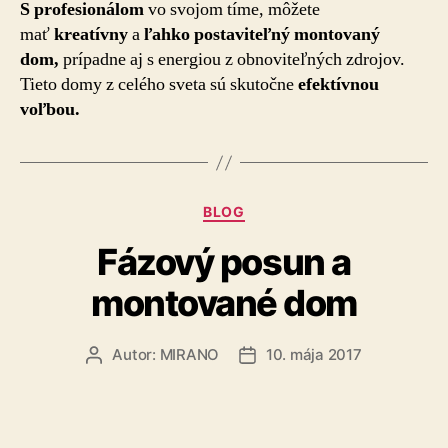
S profesionálom
vo svojom tíme, môžete
mať
kreatívny
a
ľahko postaviteľný montovaný
dom,
prípadne aj s energiou z obnoviteľných zdrojov.
Tieto domy z celého sveta sú skutočne
efektívnou
voľbou.
Kategórie
BLOG
Fázový posun a
montované dom
Autor:
MIRANO
10. mája 2017
Autor
Dátum
článku
článku