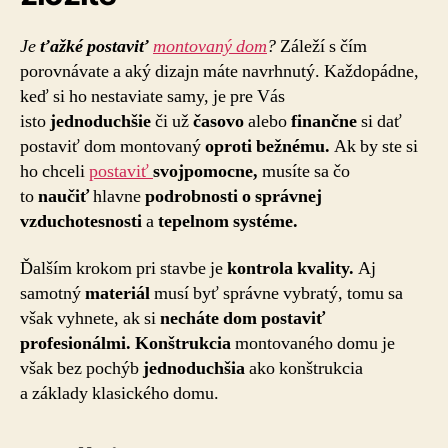
Je
ťažké postaviť
montovaný dom
?
Záleží s čím
porovnávate a aký dizajn máte navrhnutý. Každopádne,
keď si ho nestaviate samy, je pre Vás
isto
jednoduchšie
či už
časovo
alebo
finančne
si dať
postaviť dom montovaný
oproti bežnému.
Ak by ste si
ho chceli
postaviť
svojpomocne,
musíte sa čo
to
naučiť
hlavne
podrobnosti o správnej
vzduchotesnosti
a
tepelnom systéme.
Ďalším krokom pri stavbe je
kontrola kvality.
Aj
samotný
materiál
musí byť správne vybratý, tomu sa
však vyhnete, ak si
necháte dom postaviť
profesionálmi. Konštrukcia
montovaného domu je
však bez pochýb
jednoduchšia
ako konštrukcia
a základy klasického domu.