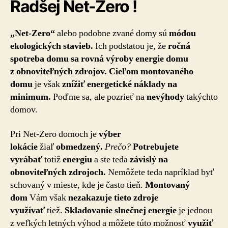
Radšej Net-Zero !
„Net-Zero“
alebo podobne zvané domy sú
módou
ekologických stavieb.
Ich podstatou je, že
ročná
spotreba domu sa rovná výroby energie domu
z obnoviteľných zdrojov.
Cieľom montovaného
domu
je však
znížiť energetické náklady na
minimum.
Poďme sa, ale pozrieť na
nevýhody
takýchto
domov.
Pri Net-Zero domoch je
výber
lokácie
žiaľ
obmedzený.
Prečo?
Potrebujete
vyrábať
totiž
energiu
a ste teda
závislý na
obnoviteľných zdrojoch.
Nemôžete teda napríklad byť
schovaný v mieste, kde je často tieň.
Montovaný
dom
Vám však
nezakazuje tieto zdroje
využívať
tiež.
Skladovanie slnečnej energie
je jednou
z veľkých letných výhod a môžete túto možnosť
využiť