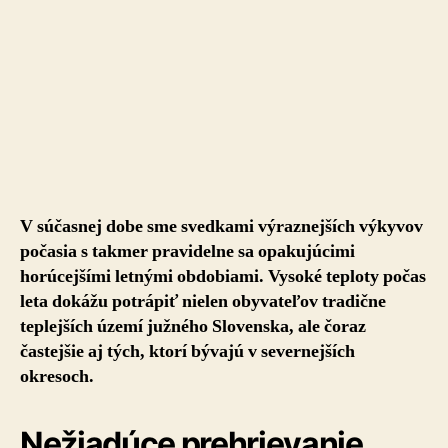
V súčasnej dobe sme svedkami výraznejších výkyvov
počasia s takmer pravidelne sa opakujúcimi
horúcejšími letnými obdobiami. Vysoké teploty počas
leta dokážu potrápiť nielen obyvateľov tradične
teplejších území južného Slovenska, ale čoraz
častejšie aj tých, ktorí bývajú v severnejších
okresoch.
Nežiadúce prehrievanie