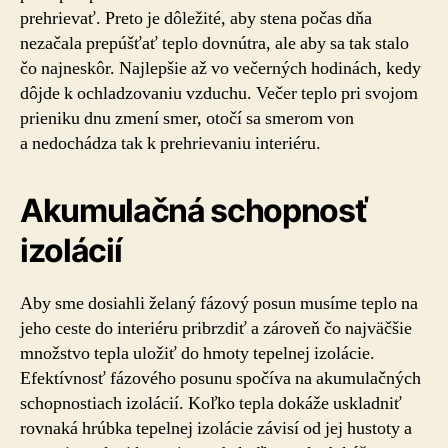
prehrievať. Preto je dôležité, aby stena počas dňa
nezačala prepúšťať teplo dovnútra, ale aby sa tak stalo
čo najneskôr. Najlepšie až vo večerných hodinách, kedy
dôjde k ochladzovaniu vzduchu. Večer teplo pri svojom
prieniku dnu zmení smer, otočí sa smerom von
a nedochádza tak k prehrievaniu interiéru.
Akumulačná schopnosť
izolácií
Aby sme dosiahli želaný fázový posun musíme teplo na
jeho ceste do interiéru pribrzdiť a zároveň čo najväčšie
množstvo tepla uložiť do hmoty tepelnej izolácie.
Efektívnosť fázového posunu spočíva na akumulačných
schopnostiach izolácií. Koľko tepla dokáže uskladniť
rovnaká hrúbka tepelnej izolácie závisí od jej hustoty a