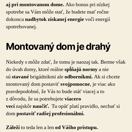
aj pri montovanom dome.
Ako bonus pri nízkej
spotrebe sa Vám môže stať, že budete mať ročne
dokonca
nadbytok získanej energie
voči energií
spotrebovanej.
Montovaný dom je drahý
Niekedy s môže zdať, že tomu je naozaj tak. Berme však
do úvah domy, ktoré reálne
spĺňajú normy
a nie
sú
stavané
brigádnikmi ale
odborníkmi.
Ak si chcete
montovaný dom postaviť
svojpomocne
, je viac ako
pravdepodobné, že Vás to bude stáť viacej a to
z dôvodu, že sa potrebujete
viacero
vecí
najskôr
naučiť.
Tu opäť platí pravidlo, nechať si
dom
postaviť radšej profesionálmi.
Záleží
to teda len a len
od Vášho prístupu.