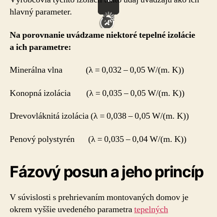
hlavný parameter.
Na porovnanie uvádzame niektoré tepelné izolácie
a ich parametre:
Minerálna vlna (λ = 0,032 – 0,05 W/(m. K))
Konopná izolácia (λ = 0,035 – 0,05 W/(m. K))
Drevovláknitá izolácia (λ = 0,038 – 0,05 W/(m. K))
Penový polystyrén (λ = 0,035 – 0,04 W/(m. K))
Fázový posun a jeho princíp
V súvislosti s prehrievaním montovaných domov je
okrem vyššie uvedeného parametra
tepelných