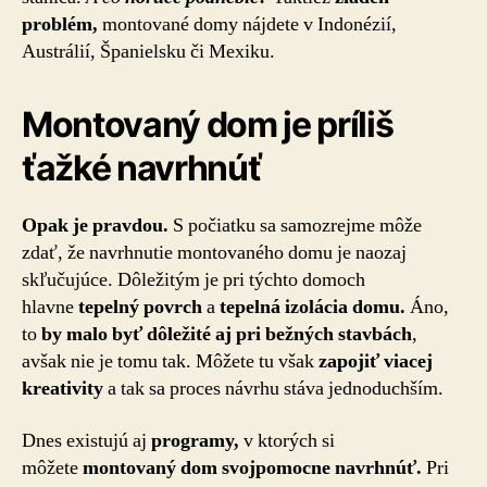
problém,
montované domy nájdete v Indonézií,
Austrálií, Španielsku či Mexiku.
Montovaný dom je príliš
ťažké navrhnúť
Opak je pravdou.
S počiatku sa samozrejme môže
zdať, že navrhnutie montovaného domu je naozaj
skľučujúce. Dôležitým je pri týchto domoch
hlavne
tepelný povrch
a
tepelná izolácia domu.
Áno,
to
by malo byť dôležité aj pri bežných stavbách
,
avšak nie je tomu tak. Môžete tu však
zapojiť viacej
kreativity
a tak sa proces návrhu stáva jednoduchším.
Dnes existujú aj
programy,
v ktorých si
môžete
montovaný dom svojpomocne navrhnúť.
Pri