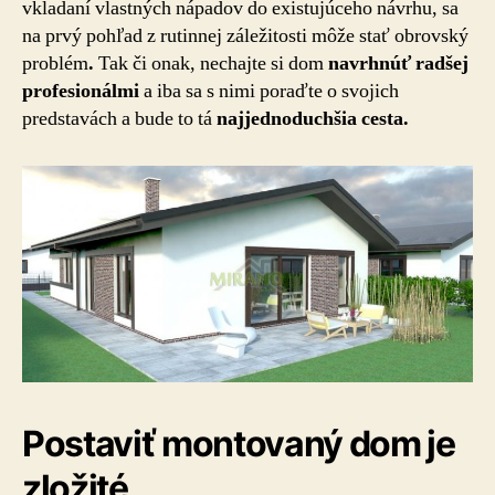
vkladaní vlastných nápadov do existujúceho návrhu, sa
na prvý pohľad z rutinnej záležitosti môže stať obrovský
problém
.
Tak či onak, nechajte si dom
navrhnúť radšej
profesionálmi
a iba sa s nimi poraďte o svojich
predstavách a bude to tá
najjednoduchšia cesta.
Postaviť montovaný dom je
zložité