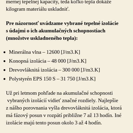
mernej tepelnej kapacity, teda koľko tepla dokáže
kilogram materiálu uskladniť.
Pre názornosť uvádzame vybrané tepelné izolácie
s údajmi o ich akumulačných schopnostiach
(množstve uskladneného tepla):
Minerálna vlna – 12600 [J/m3.K]
Konopná izolácia – 48 000 [J/m3.K]
Drevovláknitá izolácia – 300 000 [J/m3.K]
Polystyrén EPS 150 S – 31 750 [J/m3.K]
Už pri letmom pohľade na akumulačné schopnosti
vybraných izolácií vidieť značné rozdiely. Najlepšie
z nášho porovnania vyšla drevovláknitá izolácia, ktorá
má fázový posun v rozpätí približne 7 až 13 hodín. Iné
izolácie majú tento posun okolo 3 až 4 hodín.