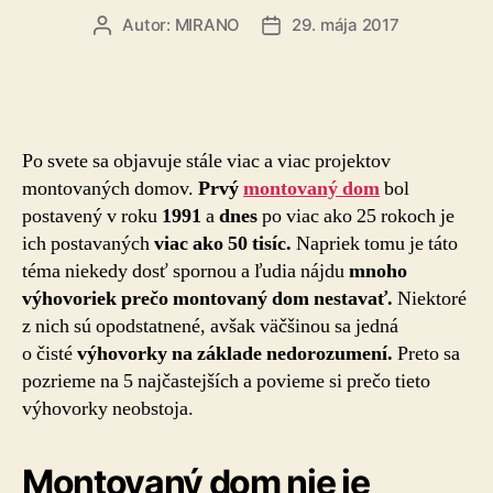
Autor:
MIRANO
29. mája 2017
Autor
Dátum
článku
článku
Po svete sa objavuje stále viac a viac projektov
montovaných domov.
Prvý
montovaný dom
bol
postavený v roku
1991
a
dnes
po viac ako 25 rokoch je
ich postavaných
viac ako 50 tisíc.
Napriek tomu je táto
téma niekedy dosť spornou a ľudia nájdu
mnoho
výhovoriek prečo montovaný dom nestavať.
Niektoré
z nich sú opodstatnené, avšak väčšinou sa jedná
o čisté
výhovorky na základe nedorozumení.
Preto sa
pozrieme na 5 najčastejších a povieme si prečo tieto
výhovorky neobstoja.
Montovaný dom nie je