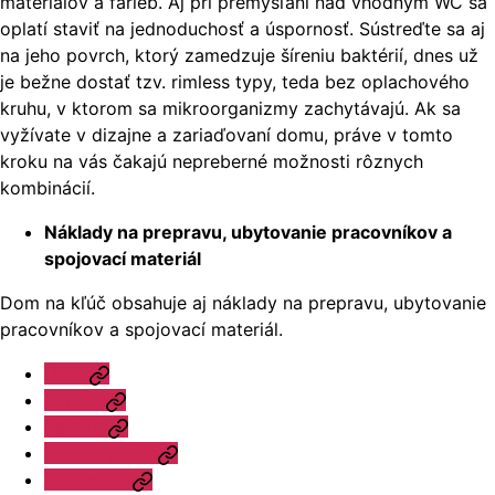
materiálov a farieb. Aj pri premýšľaní nad vhodným WC sa
oplatí staviť na jednoduchosť a úspornosť. Sústreďte sa aj
na jeho povrch, ktorý zamedzuje šíreniu baktérií, dnes už
je bežne dostať tzv. rimless typy, teda bez oplachového
kruhu, v ktorom sa mikroorganizmy zachytávajú. Ak sa
vyžívate v dizajne a zariaďovaní domu, práve v tomto
kroku na vás čakajú nepreberné možnosti rôznych
kombinácií.
Náklady na prepravu, ubytovanie pracovníkov a
spojovací materiál
Dom na kľúč obsahuje aj náklady na prepravu, ubytovanie
pracovníkov a spojovací materiál.
Úvod
Ponuka
Katalóg
Vzorový dom
Informácie