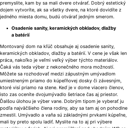
premyslite, kam by sa mali dvere otvárať. Dobrý estetický
dojem vytvoríte, ak sa všetky dvere, na ktoré dovidíte z
jedného miesta domu, budú otvárať jedným smerom.
Osadenie sanity, keramických obkladov, dlažby
a batérií
Montovaný dom na kľúč obsahuje aj osadenie sanity,
keramických obkladov, dlažby a batérií. V cene je však len
práca, nakoľko je veľmi veľký výber týchto materiálov.
Čaká vás teda výber z nekonečného mora možností.
Môžete sa rozhodovať medzi zápustným umývadlom
umiestneným priamo do kúpeľňovej dosky či závesným,
ktoré visí priamo na stene. Keď je v dome viacero členov,
isto zas oceníte dvojumývadlo šetriace čas aj priestor.
Ďalšou úlohou je výber vane. Dobrým tipom je vyberať ju
podľa najväčšieho člena rodiny, aby sa tam aj on pohodlne
zmestil. Umývadlo a vaňa sú základnými prvkami kúpeľne,
mali by preto spolu ladiť. Myslite na to aj pri výbere