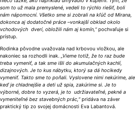
niečo ťažké, ako napríklad umývadlo v kúpeľni. Tým, že
som to už mala premyslené, vedeli to rýchlo riešiť, boli
nám nápomocní. Všetko sme si zobrali na kľúč od Mirana,
dokonca aj dodatočné práce –vonkajší obklad okolo
vchodových dverí, obložili nám aj komín,“
pochvaľuje si
prístup.
Rodinka pôvodne uvažovala nad krbovou vložkou, ale
nakoniec sa rozhodli inak.
„Vieme totiž, že to raz bude
treba vymeniť, a tak sme išli do akumulačných kachlí,
dizajnových. Je to kus nábytku, ktorý sa dá hocikedy
vymeniť. Takto sme to poňali. Vyslovene nimi nekúrime, ale
keď je chladnejšie a deti už spia, zakúrime si. Je to
výborné, dobre to vyzerá, je to udržiavateľné, pekné a
vymeniteľné bez stavebných prác,“
pridáva na záver
praktický tip zo svojej domácnosti Eva Labantová.