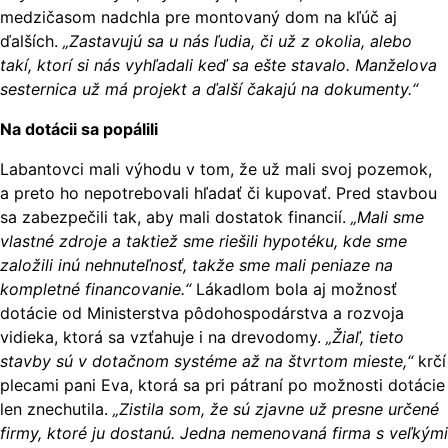
medzičasom nadchla pre montovaný dom na kľúč aj
ďalších.
„Zastavujú sa u nás ľudia, či už z okolia, alebo
takí, ktorí si nás vyhľadali keď sa ešte stavalo. Manželova
sesternica už má projekt a ďalší čakajú na dokumenty.“
Na dotácii sa popálili
Labantovci mali výhodu v tom, že už mali svoj pozemok,
a preto ho nepotrebovali hľadať či kupovať. Pred stavbou
sa zabezpečili tak, aby mali dostatok financií.
„Mali sme
vlastné zdroje a taktiež sme riešili hypotéku, kde sme
založili inú nehnuteľnosť, takže sme mali peniaze na
kompletné financovanie.“
Lákadlom bola aj možnosť
dotácie od Ministerstva pôdohospodárstva a rozvoja
vidieka, ktorá sa vzťahuje i na drevodomy.
„Žiaľ, tieto
stavby sú v dotačnom systéme až na štvrtom mieste,“
krčí
plecami pani Eva, ktorá sa pri pátraní po možnosti dotácie
len znechutila.
„Zistila som, že sú zjavne už presne určené
firmy, ktoré ju dostanú. Jedna nemenovaná firma s veľkými