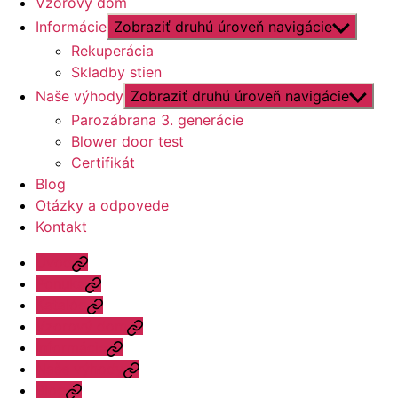
Vzorový dom
Informácie
Zobraziť druhú úroveň navigácie
Rekuperácia
Skladby stien
Naše výhody
Zobraziť druhú úroveň navigácie
Parozábrana 3. generácie
Blower door test
Certifikát
Blog
Otázky a odpovede
Kontakt
Úvod
Ponuka
Katalóg
Vzorový dom
Informácie
Naše výhody
Blog