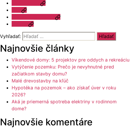
Naše výhody
Blog
Otázky a odpovede
Kontakt
Vyhľadať:
Najnovšie články
Víkendové domy: 5 projektov pre oddych a rekreáciu
Vytýčenie pozemku: Prečo je nevyhnutné pred
začiatkom stavby domu?
Malé drevostavby na kľúč
Hypotéka na pozemok – ako získať úver v roku
2026?
Aká je priemerná spotreba elektriny v rodinnom
dome?
Najnovšie komentáre