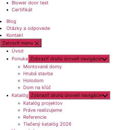
Blower door test
Certifikát
Blog
Otázky a odpovede
Kontakt
Zatvoriť menu
Úvod
Ponuka
Zobraziť druhú úroveň navigácie
Montované domy
Hrubá stavba
Holodom
Dom na kľúč
Katalóg
Zobraziť druhú úroveň navigácie
Katalóg projektov
Práve realizujeme
Referencie
Tlačený katalóg 2026