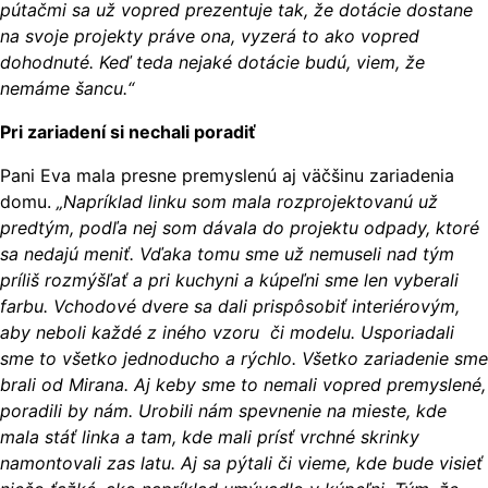
pútačmi sa už vopred prezentuje tak, že dotácie dostane
na svoje projekty práve ona, vyzerá to ako vopred
dohodnuté. Keď teda nejaké dotácie budú, viem, že
nemáme šancu.“
Pri zariadení si nechali poradiť
Pani Eva mala presne premyslenú aj väčšinu zariadenia
domu.
„Napríklad linku som mala rozprojektovanú už
predtým, podľa nej som dávala do projektu odpady, ktoré
sa nedajú meniť. Vďaka tomu sme už nemuseli nad tým
príliš rozmýšľať a pri kuchyni a kúpeľni sme len vyberali
farbu. Vchodové dvere sa dali prispôsobiť interiérovým,
aby neboli každé z iného vzoru či modelu. Usporiadali
sme to všetko jednoducho a rýchlo. Všetko zariadenie sme
brali od Mirana. Aj keby sme to nemali vopred premyslené,
poradili by nám. Urobili nám spevnenie na mieste, kde
mala stáť linka a tam, kde mali prísť vrchné skrinky
namontovali zas latu. Aj sa pýtali či vieme, kde bude visieť