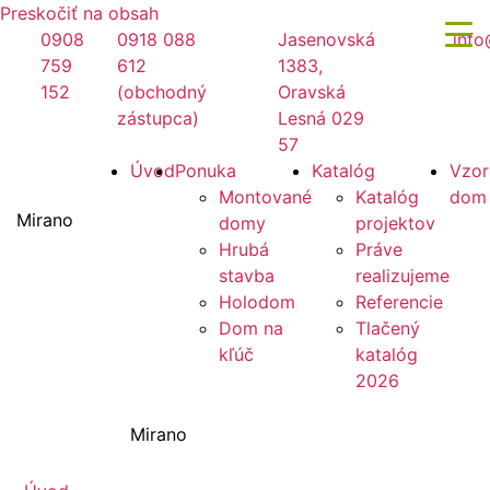
Preskočiť na obsah
0908
0918 088
Jasenovská
info
759
612
1383,
152
(obchodný
Oravská
zástupca)
Lesná 029
57
Úvod
Ponuka
Katalóg
Vzor
Montované
Katalóg
dom
Mirano
domy
projektov
Hrubá
Práve
stavba
realizujeme
Holodom
Referencie
Dom na
Tlačený
kľúč
katalóg
2026
Mirano