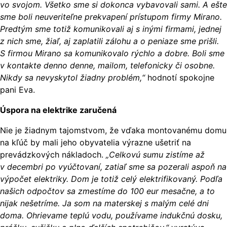
vo svojom. Všetko sme si dokonca vybavovali sami. A ešte
sme boli neuveriteľne prekvapení prístupom firmy Mirano.
Predtým sme totiž komunikovali aj s inými firmami, jednej
z nich sme, žiaľ, aj zaplatili zálohu a o peniaze sme prišli.
S firmou Mirano sa komunikovalo rýchlo a dobre. Boli sme
v kontakte denno denne, mailom, telefonicky či osobne.
Nikdy sa nevyskytol žiadny problém,“
hodnotí spokojne
pani Eva.
Úspora na elektrike zaručená
Nie je žiadnym tajomstvom, že vďaka montovanému domu
na kľúč by mali jeho obyvatelia výrazne ušetriť na
prevádzkových nákladoch.
„Celkovú sumu zistíme až
v decembri po vyúčtovaní, zatiaľ sme sa pozerali aspoň na
výpočet elektriky. Dom je totiž celý elektrifikovaný. Podľa
našich odpočtov sa zmestíme do 100 eur mesačne, a to
nijak nešetríme. Ja som na materskej s malým celé dni
doma. Ohrievame teplú vodu, používame indukčnú dosku,