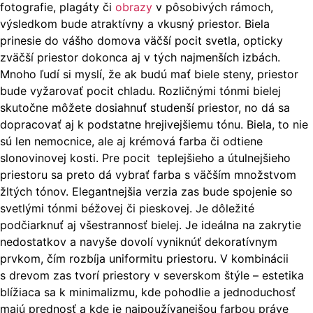
fotografie, plagáty či
obrazy
v pôsobivých rámoch,
výsledkom bude atraktívny a vkusný priestor. Biela
prinesie do vášho domova väčší pocit svetla, opticky
zväčší priestor dokonca aj v tých najmenších izbách.
Mnoho ľudí si myslí, že ak budú mať biele steny, priestor
bude vyžarovať pocit chladu. Rozličnými tónmi bielej
skutočne môžete dosiahnuť studenší priestor, no dá sa
dopracovať aj k podstatne hrejivejšiemu tónu. Biela, to nie
sú len nemocnice, ale aj krémová farba či odtiene
slonovinovej kosti. Pre pocit teplejšieho a útulnejšieho
priestoru sa preto dá vybrať farba s väčším množstvom
žltých tónov. Elegantnejšia verzia zas bude spojenie so
svetlými tónmi béžovej či pieskovej. Je dôležité
podčiarknuť aj všestrannosť bielej. Je ideálna na zakrytie
nedostatkov a navyše dovolí vyniknúť dekoratívnym
prvkom, čím rozbíja uniformitu priestoru. V kombinácii
s drevom zas tvorí priestory v severskom štýle – estetika
blížiaca sa k minimalizmu, kde pohodlie a jednoduchosť
majú prednosť a kde je najpoužívanejšou farbou práve