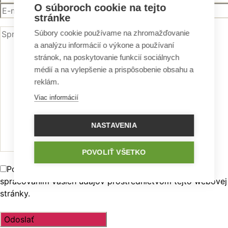
O súboroch cookie na tejto
stránke
Súbory cookie používame na zhromažďovanie
a analýzu informácií o výkone a používaní
stránok, na poskytovanie funkcií sociálnych
médií a na vylepšenie a prispôsobenie obsahu a
reklám.
Viac informácií
NASTAVENIA
POVOLIŤ VŠETKO
Použitím tohto formulára súhlasíte s ukladaním a
spracovaním vašich údajov prostredníctvom tejto webovej
stránky.