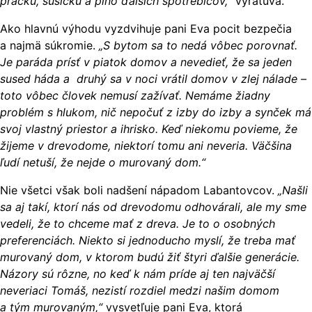
práčku, sušičku a plno ďalších spotrebičov,“
vyratúva.
Ako hlavnú výhodu vyzdvihuje pani Eva pocit bezpečia
a najmä súkromie.
„S bytom sa to nedá vôbec porovnať.
Je paráda prísť v piatok domov a nevedieť, že sa jeden
sused háda a druhý sa v noci vrátil domov v zlej nálade –
toto vôbec človek nemusí zažívať. Nemáme žiadny
problém s hlukom, nič nepočuť z izby do izby a synček má
svoj vlastný priestor a ihrisko. Keď niekomu povieme, že
žijeme v drevodome, niektorí tomu ani neveria. Väčšina
ľudí netuší, že nejde o murovaný dom.“
Nie všetci však boli nadšení nápadom Labantovcov.
„Našli
sa aj takí, ktorí nás od drevodomu odhovárali, ale my sme
vedeli, že to chceme mať z dreva. Je to o osobných
preferenciách. Niekto si jednoducho myslí, že treba mať
murovaný dom, v ktorom budú žiť štyri ďalšie generácie.
Názory sú rôzne, no keď k nám príde aj ten najväčší
neveriaci Tomáš, nezistí rozdiel medzi našim domom
a tým murovaným,“
vysvetľuje pani Eva, ktorá