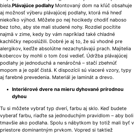
biela.
Plávajúce podlahy
Montovaný dom na kľúč obsahuje
aj možnosť výberu plávajúcej podlahy, ktorá má hneď
niekoľko výhod. Môžete po nej hocikedy chodiť naboso
bez toho, aby ste mali studené nohy. Rozdiel pocítite
najmä v zime, kedy by vám napríklad také chladné
kachličky neposlúžili. Dobré je aj to, že sú vhodné pre
alergikov, keďže absolútne nezachytávajú prach. Majitelia
kobercov by mohli o tom čosi vedieť. Údržba plávajúcej
podlahy je jednoduchá a nenáročná – stačí zbehnúť
mopom a je opäť čistá. K dispozícii sú viaceré vzory, typy
aj farebné prevedenia. Materiál je laminát a drevo.
Interiérové dvere na mieru dyhované prírodnou
dyhou
Tu si môžete vybrať typ dverí, farbu aj sklo. Keď budete
vyberať farbu, riaďte sa jednoduchým pravidlom – aby boli
tmavšie ako podlaha. Spolu s nábytkom by totiž mali byť v
priestore dominantným prvkom. Vopred si taktiež