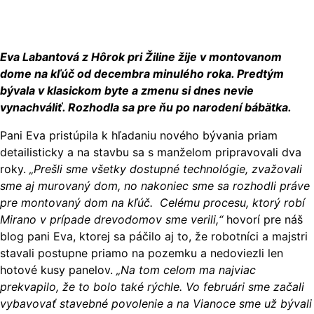
Eva Labantová z Hôrok pri Žiline žije v montovanom
dome na kľúč od decembra minulého roka. Predtým
bývala v klasickom byte a zmenu si dnes nevie
vynachváliť. Rozhodla sa pre ňu po narodení bábätka.
Pani Eva pristúpila k hľadaniu nového bývania priam
detailisticky a na stavbu sa s manželom pripravovali dva
roky.
„Prešli sme všetky dostupné technológie, zvažovali
sme aj murovaný dom, no nakoniec sme sa rozhodli práve
pre montovaný dom na kľúč. Celému procesu, ktorý robí
Mirano v prípade drevodomov sme verili,“
hovorí pre náš
blog pani Eva, ktorej sa páčilo aj to, že robotníci a majstri
stavali postupne priamo na pozemku a nedoviezli len
hotové kusy panelov.
„Na tom celom ma najviac
prekvapilo, že to bolo také rýchle. Vo februári sme začali
vybavovať stavebné povolenie a na Vianoce sme už bývali